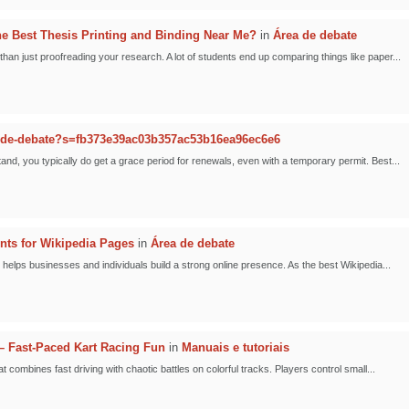
 Best Thesis Printing and Binding Near Me?
in
Área de debate
han just proofreading your research. A lot of students end up comparing things like paper...
-de-debate?s=fb373e39ac03b357ac53b16ea96ec6e6
nd, you typically do get a grace period for renewals, even with a temporary permit. Best...
nts for Wikipedia Pages
in
Área de debate
helps businesses and individuals build a strong online presence. As the best Wikipedia...
 Fast-Paced Kart Racing Fun
in
Manuais e tutoriais
combines fast driving with chaotic battles on colorful tracks. Players control small...