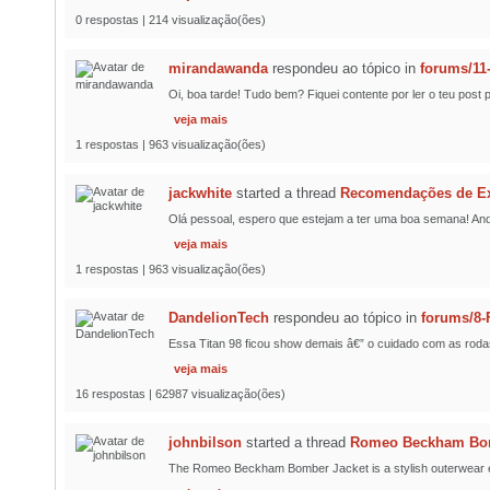
0 respostas | 214 visualização(ões)
mirandawanda
respondeu ao tópico
in
forums/11
Oi, boa tarde! Tudo bem? Fiquei contente por ler o teu pos
veja mais
1 respostas | 963 visualização(ões)
jackwhite
started a thread
Recomendações de Exp
Olá pessoal, espero que estejam a ter uma boa semana! And
veja mais
1 respostas | 963 visualização(ões)
DandelionTech
respondeu ao tópico
in
forums/8-
Essa Titan 98 ficou show demais â€” o cuidado com as roda
veja mais
16 respostas | 62987 visualização(ões)
johnbilson
started a thread
Romeo Beckham Bomb
The Romeo Beckham Bomber Jacket is a stylish outerwear esse