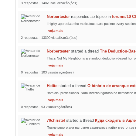
3 respostas | 14020 visualização(ões)
Norbertester
respondeu ao tópico
in
forums/10-C
I highly appreciate the meticulous care put into every section
veja mais
2 respostas | 13300 visualização(ões)
Norbertester
started a thread
The Deduction-Bas
That’s Not My Neighbor is a standout deduction-based horror
veja mais
0 respostas | 103 visualização(ões)
Hettie
started a thread
O binário de arranque ex
Bom dia, profissionais. Num inverno rigoroso no hemisfério n
veja mais
0 respostas | 93 visualização(ões)
70christel
started a thread
Куда сходить в Адл
После целого дня на пляже захотелось найти место, где 
veja mais