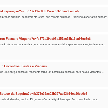
2-Preparação?s=fb373e39ac03b357ac53b16ea96ec6e6
oper planning, academic structure, and reliable guidance. Exploring dissertation support..
ros-Festas-e-Viagens?s=fb373e39ac03b357ac53b16ea96ec6e6
ssão de uma conta vazia e gera uma forte prova social, capturando a atenção de novos...
in
Encontros, Festas e Viagens
um serviço confiável realmente torna um perfil mais confiável para novos visitantes,...
-Boteco-da-Esquina?s=fb373e39ac03b357ac53b16ea96ec6e6
 to brain-bending tactics, IO games offer a delightful escape. Zero downloads, pure...