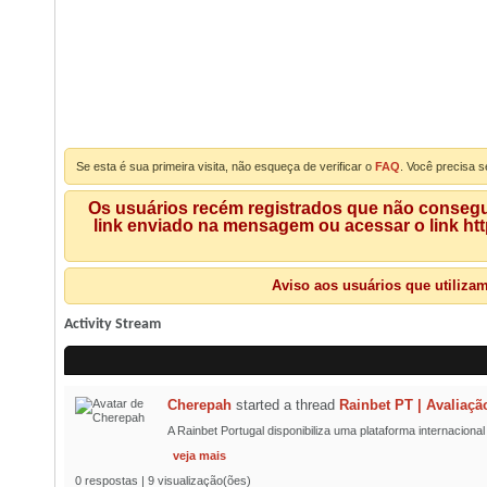
Se esta é sua primeira visita, não esqueça de verificar o
FAQ
. Você precisa s
Os usuários recém registrados que não consegue
link enviado na mensagem ou acessar o link ht
Aviso aos usuários que utiliza
Activity Stream
Cherepah
started a thread
Rainbet PT | Avaliaçã
A Rainbet Portugal disponibiliza uma plataforma internaciona
veja mais
0 respostas | 9 visualização(ões)