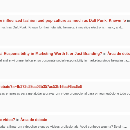
 influenced fashion and pop culture as much as Daft Punk. Known fo
i
ch as Daft Punk. Known for their futuristic helmets, innovative electronic music, and...
al Responsibility in Marketing Worth It or Just Branding?
in
Área de deb
nd environmental care, so corporate social responsibility in marketing stops being just a...
-debate?s=fb373e39ac03b357ac53b16ea96ec6e6
sas empresas para me ajudar a gravar um vídeo promocional para o meu negócio, e tudo cor
e vídeo?
in
Área de debate
r a filmar um videoclipe e outros vídeos profissionais. Você conhece alguma? Se sim,...