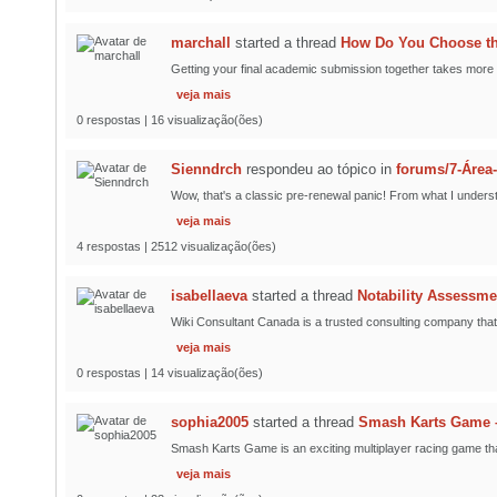
marchall
started a thread
How Do You Choose the
Getting your final academic submission together takes more t
veja mais
0 respostas | 16 visualização(ões)
Sienndrch
respondeu ao tópico
in
forums/7-Área
Wow, that's a classic pre-renewal panic! From what I understa
veja mais
4 respostas | 2512 visualização(ões)
isabellaeva
started a thread
Notability Assessme
Wiki Consultant Canada is a trusted consulting company that 
veja mais
0 respostas | 14 visualização(ões)
sophia2005
started a thread
Smash Karts Game –
Smash Karts Game is an exciting multiplayer racing game that 
veja mais