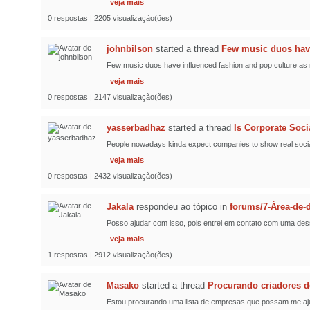
veja mais
0 respostas | 2205 visualização(ões)
johnbilson
started a thread
Few music duos have
Few music duos have influenced fashion and pop culture as mu
veja mais
0 respostas | 2147 visualização(ões)
yasserbadhaz
started a thread
Is Corporate Soci
People nowadays kinda expect companies to show real social a
veja mais
0 respostas | 2432 visualização(ões)
Jakala
respondeu ao tópico
in
forums/7-Área-de
Posso ajudar com isso, pois entrei em contato com uma des
veja mais
1 respostas | 2912 visualização(ões)
Masako
started a thread
Procurando criadores d
Estou procurando uma lista de empresas que possam me ajuda