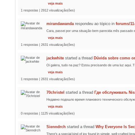
veja mais
1 respostas | 2912 visualização(ões)
mirandawanda
respondeu ao tópico
in
forums/11
Cara, passei por uma situação bem parecida mês passado e a
veja mais
1 respostas | 2631 visualização(ões)
jackwhite
started a thread
Dúvida sobre como or
Oi galera, tudo na paz? Estou precisando de uma luz aqui.
veja mais
1 respostas | 2631 visualização(ões)
70christel
started a thread
Где обслуживать Nis
Недавно подошло время планового технического обслужи
veja mais
0 respostas | 1125 visualização(ões)
Sienndrch
started a thread
Why Everyone Is Sec
There's a special kind of joy found in simple, well-crafted br