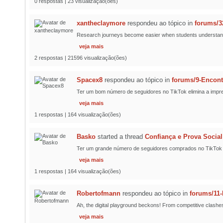
0 respostas | 23 visualização(ões)
xantheclaymore
respondeu ao tópico
in
forums/3
Research journeys become easier when students understand pr
veja mais
2 respostas | 21596 visualização(ões)
Spacex8
respondeu ao tópico
in
forums/9-Encont
Ter um bom número de seguidores no TikTok elimina a impre
veja mais
1 respostas | 164 visualização(ões)
Basko
started a thread
Confiança e Prova Social
Ter um grande número de seguidores comprados no TikTok de 
veja mais
1 respostas | 164 visualização(ões)
Robertofmann
respondeu ao tópico
in
forums/11
Ah, the digital playground beckons! From competitive clashes
veja mais