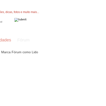
" button now to join.
dades
Fórum
Marca Fórum como Lido