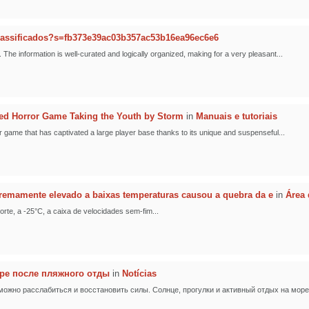
lassificados?s=fb373e39ac03b357ac53b16ea96ec6e6
. The information is well-curated and logically organized, making for a very pleasant...
ed Horror Game Taking the Youth by Storm
in
Manuais e tutoriais
 game that has captivated a large player base thanks to its unique and suspenseful...
tremamente elevado a baixas temperaturas causou a quebra da e
in
Área 
orte, a -25°C, a caixa de velocidades sem-fim...
ере после пляжного отды
in
Notícias
можно расслабиться и восстановить силы. Солнце, прогулки и активный отдых на море 