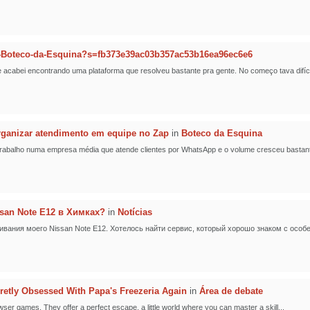
-Boteco-da-Esquina?s=fb373e39ac03b357ac53b16ea96ec6e6
cabei encontrando uma plataforma que resolveu bastante pra gente. No começo tava difícil
ganizar atendimento em equipe no Zap
in
Boteco da Esquina
 Trabalho numa empresa média que atende clientes por WhatsApp e o volume cresceu bastante
san Note E12 в Химках?
in
Notícias
вания моего Nissan Note E12. Хотелось найти сервис, который хорошо знаком с особе
retly Obsessed With Papa's Freezeria Again
in
Área de debate
owser games. They offer a perfect escape, a little world where you can master a skill...