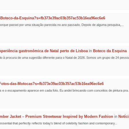
-Boteco-da-Esquina?s=fb373e39ac03b357ac53b16ea96ec6e6
t porque passei por uma situação parecida no ano passado. Depois de alguma pesquisa,...
eriência gastronómica de Natal perto de Lisboa
in
Boteco da Esquina
o à procura de uma sugestão diferente para o Natal de 2026. Somos um grupo de 24 pessoa
Fotos-das-Motocas?s=fb373e39ac03b357ac53b16ea96ec6e6
s e o escapamento aparece em cada foto. Eu andei brincando com conceitos de pintura pra..
er Jacket – Premium Streetwear Inspired by Modern Fashion
in
Notíc
ntial that perfectly reflects today's blend of celebrity fashion and contemporary...