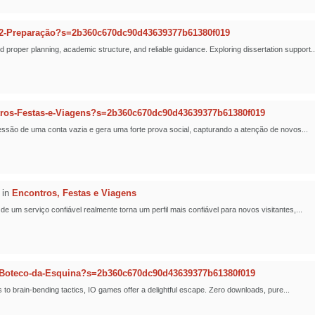
2-Preparação?s=2b360c670dc90d43639377b61380f019
oper planning, academic structure, and reliable guidance. Exploring dissertation support..
ros-Festas-e-Viagens?s=2b360c670dc90d43639377b61380f019
ssão de uma conta vazia e gera uma forte prova social, capturando a atenção de novos...
in
Encontros, Festas e Viagens
um serviço confiável realmente torna um perfil mais confiável para novos visitantes,...
-Boteco-da-Esquina?s=2b360c670dc90d43639377b61380f019
 to brain-bending tactics, IO games offer a delightful escape. Zero downloads, pure...