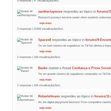
0 respostas | 47 visualização(ões)
xantheclaymore
respondeu ao tópico
in
forums/3
Research journeys become easier when students understand pr
veja mais
2 respostas | 21599 visualização(ões)
Spacex8
respondeu ao tópico
in
forums/9-Encont
Ter um bom número de seguidores no TikTok elimina a impre
veja mais
1 respostas | 169 visualização(ões)
Basko
started a thread
Confiança e Prova Social
Ter um grande número de seguidores comprados no TikTok de 
veja mais
1 respostas | 169 visualização(ões)
Robertofmann
respondeu ao tópico
in
forums/11
Ah, the digital playground beckons! From competitive clashes
veja mais