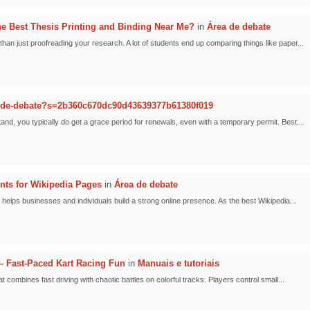
 Best Thesis Printing and Binding Near Me?
in
Área de debate
han just proofreading your research. A lot of students end up comparing things like paper...
-de-debate?s=2b360c670dc90d43639377b61380f019
nd, you typically do get a grace period for renewals, even with a temporary permit. Best...
nts for Wikipedia Pages
in
Área de debate
helps businesses and individuals build a strong online presence. As the best Wikipedia...
 Fast-Paced Kart Racing Fun
in
Manuais e tutoriais
combines fast driving with chaotic battles on colorful tracks. Players control small...