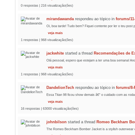
0 respostas | 216 visualização(ões)
mirandawanda
respondeu ao tópico
in
forums/11
Oi, boa tarde! Tudo bem? Fiquei contente por ler o teu pos
veja mais
1 respostas | 968 visualização(ões)
jackwhite
started a thread
Recomendações de Exp
Olá pessoal, espero que estejam a ter uma boa semana! And
veja mais
1 respostas | 968 visualização(ões)
DandelionTech
respondeu ao tópico
in
forums/8-
Essa Titan 98 ficou show demais â€” o cuidado com as roda
veja mais
16 respostas | 63000 visualização(ões)
johnbilson
started a thread
Romeo Beckham Bomb
The Romeo Beckham Bomber Jacket is a stylish outerwear esse