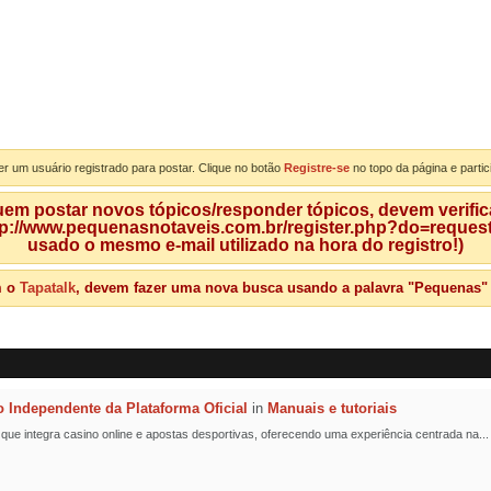
er um usuário registrado para postar. Clique no botão
Registre-se
no topo da página e partic
m postar novos tópicos/responder tópicos, devem verificar
tp://www.pequenasnotaveis.com.br/register.php?do=requeste
usado o mesmo e-mail utilizado na hora do registro!)
m o
Tapatalk
, devem fazer uma nova busca usando a palavra "Pequenas" qu
o Independente da Plataforma Oficial
in
Manuais e tutoriais
l que integra casino online e apostas desportivas, oferecendo uma experiência centrada na...