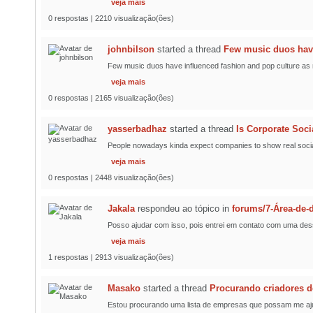
veja mais
0 respostas | 2210 visualização(ões)
johnbilson
started a thread
Few music duos have
Few music duos have influenced fashion and pop culture as mu
veja mais
0 respostas | 2165 visualização(ões)
yasserbadhaz
started a thread
Is Corporate Soci
People nowadays kinda expect companies to show real social a
veja mais
0 respostas | 2448 visualização(ões)
Jakala
respondeu ao tópico
in
forums/7-Área-de
Posso ajudar com isso, pois entrei em contato com uma des
veja mais
1 respostas | 2913 visualização(ões)
Masako
started a thread
Procurando criadores d
Estou procurando uma lista de empresas que possam me ajuda