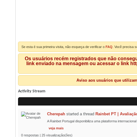
Se esta é sua primeira visita, não esqueça de verificar o
FAQ
. Você precisa s
Os usuários recém registrados que não consegue
link enviado na mensagem ou acessar o link ht
Aviso aos usuários que utiliza
Activity Stream
Cherepah
started a thread
Rainbet PT | Avaliaçã
A Rainbet Portugal disponibiliza uma plataforma internaciona
veja mais
0 respostas | 25 visualização(ões)