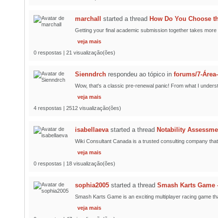
marchall
started a thread
How Do You Choose the
Getting your final academic submission together takes more t
veja mais
0 respostas | 21 visualização(ões)
Sienndrch
respondeu ao tópico
in
forums/7-Área
Wow, that's a classic pre-renewal panic! From what I understa
veja mais
4 respostas | 2512 visualização(ões)
isabellaeva
started a thread
Notability Assessme
Wiki Consultant Canada is a trusted consulting company that 
veja mais
0 respostas | 18 visualização(ões)
sophia2005
started a thread
Smash Karts Game –
Smash Karts Game is an exciting multiplayer racing game that 
veja mais