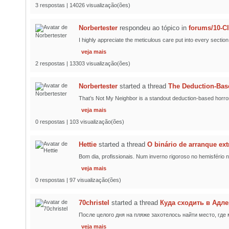
3 respostas | 14026 visualização(ões)
Norbertester
respondeu ao tópico
in
forums/10-C
I highly appreciate the meticulous care put into every section
veja mais
2 respostas | 13303 visualização(ões)
Norbertester
started a thread
The Deduction-Bas
That’s Not My Neighbor is a standout deduction-based horror
veja mais
0 respostas | 103 visualização(ões)
Hettie
started a thread
O binário de arranque ex
Bom dia, profissionais. Num inverno rigoroso no hemisfério n
veja mais
0 respostas | 97 visualização(ões)
70christel
started a thread
Куда сходить в Адл
После целого дня на пляже захотелось найти место, где 
veja mais