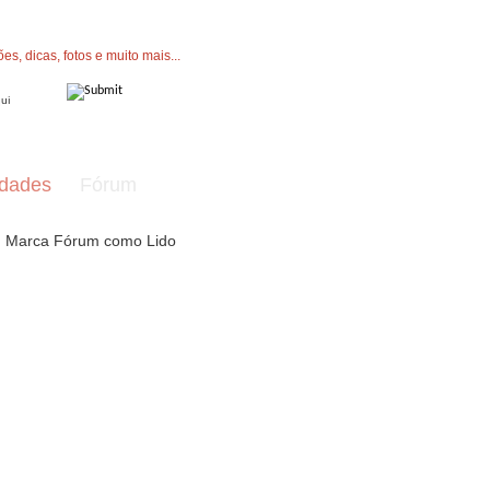
" button now to join.
dades
Fórum
Marca Fórum como Lido