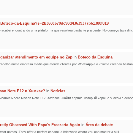
-Boteco-da-Esquina?s=2b360c670dc90d43639377b61380f019
cabei encontrando uma plataforma que resolveu bastante pra gente. No começo tava difícil
ganizar atendimento em equipe no Zap
in
Boteco da Esquina
 Trabalho numa empresa média que atende clientes por WhatsApp e o volume cresceu bastante
san Note E12 в Химках?
in
Notícias
вания моего Nissan Note E12. Хотелось найти сервис, который хорошо знаком с особе
retly Obsessed With Papa's Freezeria Again
in
Área de debate
owser games. They offer a perfect escape, a little world where you can master a skill...