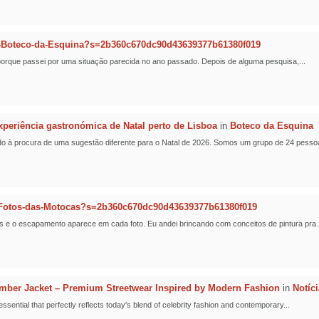
-Boteco-da-Esquina?s=2b360c670dc90d43639377b61380f019
t porque passei por uma situação parecida no ano passado. Depois de alguma pesquisa,...
eriência gastronómica de Natal perto de Lisboa
in
Boteco da Esquina
o à procura de uma sugestão diferente para o Natal de 2026. Somos um grupo de 24 pessoa
Fotos-das-Motocas?s=2b360c670dc90d43639377b61380f019
s e o escapamento aparece em cada foto. Eu andei brincando com conceitos de pintura pra..
er Jacket – Premium Streetwear Inspired by Modern Fashion
in
Notíc
ntial that perfectly reflects today's blend of celebrity fashion and contemporary...