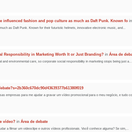
 influenced fashion and pop culture as much as Daft Punk. Known fo
i
ch as Daft Punk. Known for their futuristic helmets, innovative electronic music, and...
al Responsibility in Marketing Worth It or Just Branding?
in
Área de deb
nd environmental care, so corporate social responsibility in marketing stops being just a...
-debate?s=2b360c670dc90d43639377b61380f019
sas empresas para me ajudar a gravar um vídeo promocional para o meu negócio, e tudo cor
e vídeo?
in
Área de debate
r a filmar um videoclipe e outros vídeos profissionais. Você conhece alguma? Se sim,...