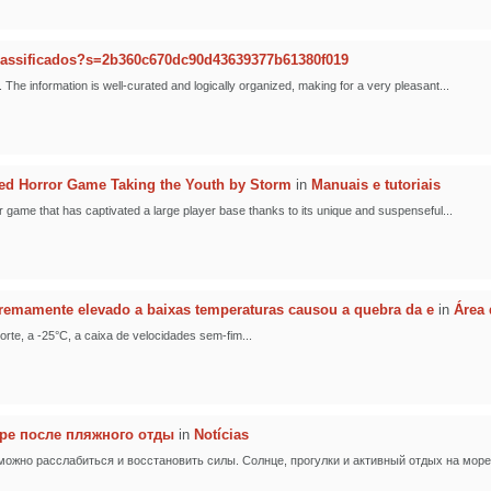
lassificados?s=2b360c670dc90d43639377b61380f019
. The information is well-curated and logically organized, making for a very pleasant...
ed Horror Game Taking the Youth by Storm
in
Manuais e tutoriais
 game that has captivated a large player base thanks to its unique and suspenseful...
tremamente elevado a baixas temperaturas causou a quebra da e
in
Área 
orte, a -25°C, a caixa de velocidades sem-fim...
ере после пляжного отды
in
Notícias
можно расслабиться и восстановить силы. Солнце, прогулки и активный отдых на море 