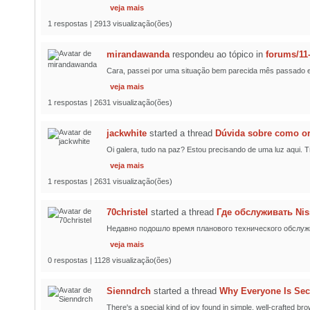
veja mais
1 respostas | 2913 visualização(ões)
mirandawanda
respondeu ao tópico
in
forums/11
Cara, passei por uma situação bem parecida mês passado e a
veja mais
1 respostas | 2631 visualização(ões)
jackwhite
started a thread
Dúvida sobre como or
Oi galera, tudo na paz? Estou precisando de uma luz aqui.
veja mais
1 respostas | 2631 visualização(ões)
70christel
started a thread
Где обслуживать Nis
Недавно подошло время планового технического обслужи
veja mais
0 respostas | 1128 visualização(ões)
Sienndrch
started a thread
Why Everyone Is Sec
There's a special kind of joy found in simple, well-crafted br