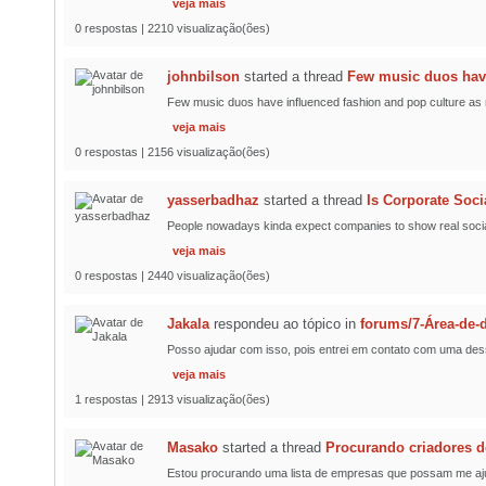
veja mais
0 respostas | 2210 visualização(ões)
johnbilson
started a thread
Few music duos have
Few music duos have influenced fashion and pop culture as mu
veja mais
0 respostas | 2156 visualização(ões)
yasserbadhaz
started a thread
Is Corporate Soci
People nowadays kinda expect companies to show real social a
veja mais
0 respostas | 2440 visualização(ões)
Jakala
respondeu ao tópico
in
forums/7-Área-de
Posso ajudar com isso, pois entrei em contato com uma des
veja mais
1 respostas | 2913 visualização(ões)
Masako
started a thread
Procurando criadores d
Estou procurando uma lista de empresas que possam me ajuda