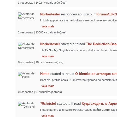
3 respostas | 14024 visualização(ões)
Norbertester
respondeu ao tópico
in
forums/10-C
I highly appreciate the meticulous care put into every section
veja mais
2 respostas | 13303 visualização(ões)
Norbertester
started a thread
The Deduction-Bas
That’s Not My Neighbor is a standout deduction-based horror
veja mais
0 respostas | 103 visualização(ões)
Hettie
started a thread
O binário de arranque ex
Bom dia, profissionais. Num inverno rigoroso no hemisfério n
veja mais
0 respostas | 97 visualização(ões)
70christel
started a thread
Куда сходить в Адл
После целого дня на пляже захотелось найти место, где 
veja mais