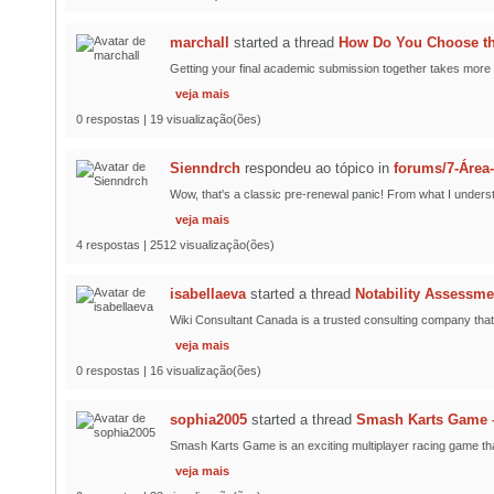
marchall
started a thread
How Do You Choose the
Getting your final academic submission together takes more t
veja mais
0 respostas | 19 visualização(ões)
Sienndrch
respondeu ao tópico
in
forums/7-Área
Wow, that's a classic pre-renewal panic! From what I understa
veja mais
4 respostas | 2512 visualização(ões)
isabellaeva
started a thread
Notability Assessme
Wiki Consultant Canada is a trusted consulting company that 
veja mais
0 respostas | 16 visualização(ões)
sophia2005
started a thread
Smash Karts Game –
Smash Karts Game is an exciting multiplayer racing game that 
veja mais