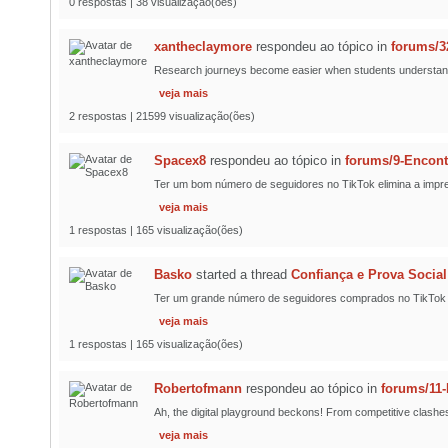
0 respostas | 38 visualização(ões)
xantheclaymore
respondeu ao tópico
in
forums/3
Research journeys become easier when students understand pr
veja mais
2 respostas | 21599 visualização(ões)
Spacex8
respondeu ao tópico
in
forums/9-Encon
Ter um bom número de seguidores no TikTok elimina a impre
veja mais
1 respostas | 165 visualização(ões)
Basko
started a thread
Confiança e Prova Social
Ter um grande número de seguidores comprados no TikTok de 
veja mais
1 respostas | 165 visualização(ões)
Robertofmann
respondeu ao tópico
in
forums/11
Ah, the digital playground beckons! From competitive clashes
veja mais