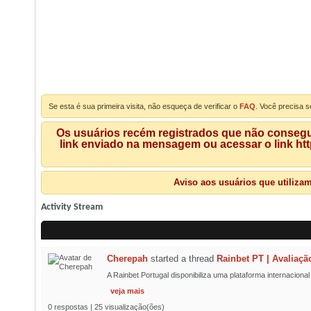
Se esta é sua primeira visita, não esqueça de verificar o
FAQ
. Você precisa s
Os usuários recém registrados que não consegue
link enviado na mensagem ou acessar o link ht
Aviso aos usuários que utiliza
Activity Stream
Cherepah
started a thread
Rainbet PT | Avaliaçã
A Rainbet Portugal disponibiliza uma plataforma internaciona
veja mais
0 respostas | 25 visualização(ões)