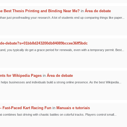
 Best Thesis Printing and Binding Near Me?
in
Área de debate
han just proofreading your research. A lot of students end up comparing things like paper...
-de-debate?s=01bb8d243200db84089bccee36ff5bdc
nd, you typically do get a grace period for renewals, even with a temporary permit. Best...
nts for Wikipedia Pages
in
Área de debate
helps businesses and individuals build a strong online presence. As the best Wikipedia...
 Fast-Paced Kart Racing Fun
in
Manuais e tutoriais
combines fast driving with chaotic battles on colorful tracks. Players control small...