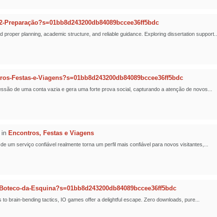
2-Preparação?s=01bb8d243200db84089bccee36ff5bdc
oper planning, academic structure, and reliable guidance. Exploring dissertation support..
tros-Festas-e-Viagens?s=01bb8d243200db84089bccee36ff5bdc
ssão de uma conta vazia e gera uma forte prova social, capturando a atenção de novos...
in
Encontros, Festas e Viagens
um serviço confiável realmente torna um perfil mais confiável para novos visitantes,...
-Boteco-da-Esquina?s=01bb8d243200db84089bccee36ff5bdc
 to brain-bending tactics, IO games offer a delightful escape. Zero downloads, pure...