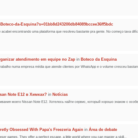
-Boteco-da-Esquina?s=01bb8d243200db84089bccee36ff5bdc
cabei encontrando uma plataforma que resolveu bastante pra gente. No começo tava difícil
ganizar atendimento em equipe no Zap
in
Boteco da Esquina
 Trabalho numa empresa média que atende clientes por WhatsApp e o volume cresceu bastante
san Note E12 в Химках?
in
Notícias
вания моего Nissan Note E12. Хотелось найти сервис, который хорошо знаком с особе
retly Obsessed With Papa's Freezeria Again
in
Área de debate
owser games. They offer a perfect escape, a little world where you can master a skill...