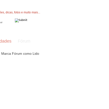
" button now to join.
dades
Fórum
Marca Fórum como Lido