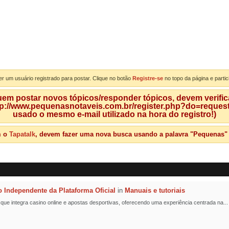
er um usuário registrado para postar. Clique no botão
Registre-se
no topo da página e partic
m postar novos tópicos/responder tópicos, devem verificar
tp://www.pequenasnotaveis.com.br/register.php?do=requeste
usado o mesmo e-mail utilizado na hora do registro!)
m o
Tapatalk
, devem fazer uma nova busca usando a palavra "Pequenas" qu
o Independente da Plataforma Oficial
in
Manuais e tutoriais
l que integra casino online e apostas desportivas, oferecendo uma experiência centrada na...