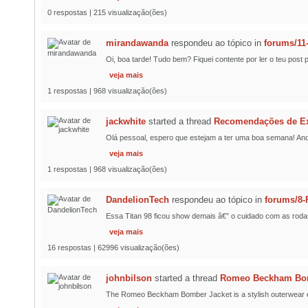
0 respostas | 215 visualização(ões)
mirandawanda
respondeu ao tópico
in
forums/11
Oi, boa tarde! Tudo bem? Fiquei contente por ler o teu pos
veja mais
1 respostas | 968 visualização(ões)
jackwhite
started a thread
Recomendações de Exp
Olá pessoal, espero que estejam a ter uma boa semana! And
veja mais
1 respostas | 968 visualização(ões)
DandelionTech
respondeu ao tópico
in
forums/8-
Essa Titan 98 ficou show demais â€” o cuidado com as roda
veja mais
16 respostas | 62996 visualização(ões)
johnbilson
started a thread
Romeo Beckham Bomb
The Romeo Beckham Bomber Jacket is a stylish outerwear esse