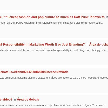
 influenced fashion and pop culture as much as Daft Punk. Known fo
i
ch as Daft Punk. Known for their futuristic helmets, innovative electronic music, and...
al Responsibility in Marketing Worth It or Just Branding?
in
Área de deb
nd environmental care, so corporate social responsibility in marketing stops being just a...
-debate?s=01bb8d243200db84089bccee36ff5bdc
sas empresas para me ajudar a gravar um vídeo promocional para o meu negócio, e tudo cor
e vídeo?
in
Área de debate
r a filmar um videoclipe e outros vídeos profissionais. Você conhece alguma? Se sim,...