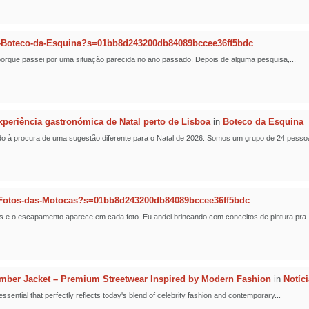
-Boteco-da-Esquina?s=01bb8d243200db84089bccee36ff5bdc
t porque passei por uma situação parecida no ano passado. Depois de alguma pesquisa,...
eriência gastronómica de Natal perto de Lisboa
in
Boteco da Esquina
o à procura de uma sugestão diferente para o Natal de 2026. Somos um grupo de 24 pessoa
Fotos-das-Motocas?s=01bb8d243200db84089bccee36ff5bdc
s e o escapamento aparece em cada foto. Eu andei brincando com conceitos de pintura pra..
er Jacket – Premium Streetwear Inspired by Modern Fashion
in
Notíc
ntial that perfectly reflects today's blend of celebrity fashion and contemporary...