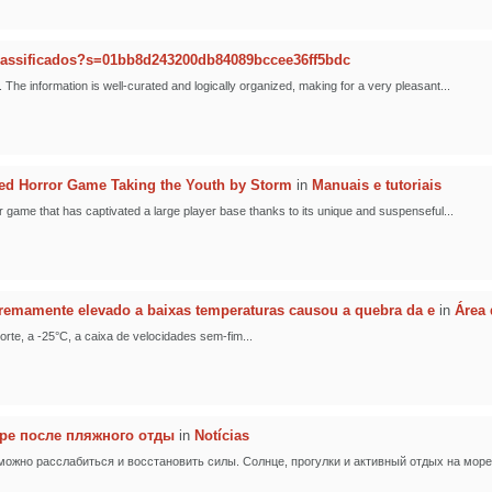
lassificados?s=01bb8d243200db84089bccee36ff5bdc
. The information is well-curated and logically organized, making for a very pleasant...
ed Horror Game Taking the Youth by Storm
in
Manuais e tutoriais
 game that has captivated a large player base thanks to its unique and suspenseful...
tremamente elevado a baixas temperaturas causou a quebra da e
in
Área 
orte, a -25°C, a caixa de velocidades sem-fim...
ере после пляжного отды
in
Notícias
можно расслабиться и восстановить силы. Солнце, прогулки и активный отдых на море 