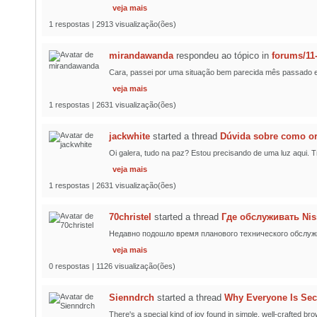
veja mais
1 respostas | 2913 visualização(ões)
mirandawanda
respondeu ao tópico
in
forums/11
Cara, passei por uma situação bem parecida mês passado e a
veja mais
1 respostas | 2631 visualização(ões)
jackwhite
started a thread
Dúvida sobre como or
Oi galera, tudo na paz? Estou precisando de uma luz aqui.
veja mais
1 respostas | 2631 visualização(ões)
70christel
started a thread
Где обслуживать Nis
Недавно подошло время планового технического обслужи
veja mais
0 respostas | 1126 visualização(ões)
Sienndrch
started a thread
Why Everyone Is Sec
There's a special kind of joy found in simple, well-crafted br