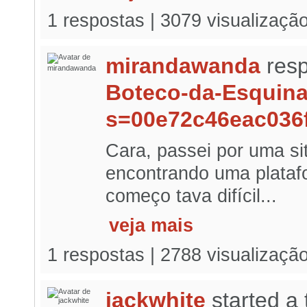
1 respostas | 3079 visualizaçã
mirandawanda
resp
Boteco-da-Esquin
s=00e72c46eac036
Cara, passei por uma s
encontrando uma plataf
começo tava difícil...
veja mais
1 respostas | 2788 visualizaçã
jackwhite
started a