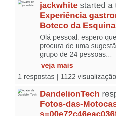
jackwhite
started a
Experiência gastro
Boteco da Esquina
Olá pessoal, espero qu
procura de uma sugestã
grupo de 24 pessoas...
veja mais
1 respostas | 1122 visualizaçã
DandelionTech
res
Fotos-das-Motoca
s=00e72c46eac036