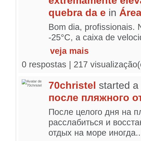
extremamente elev
quebra da e
in
Área
Bom dia, profissionais. 
-25°C, a caixa de veloc
veja mais
0 respostas | 217 visualização
70christel
started a
после пляжного о
После целого дня на п
расслабиться и восста
отдых на море иногда..