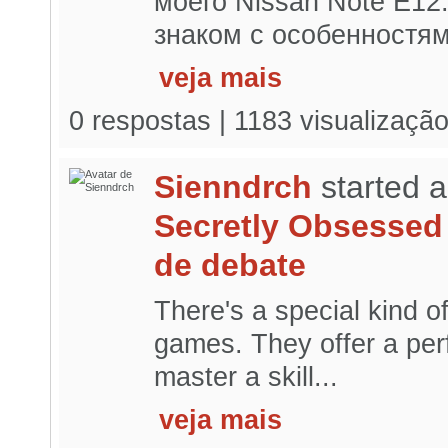
моего Nissan Note E12
знаком с особенностям
veja mais
0 respostas | 1183 visualizaçã
Sienndrch
started 
Secretly Obsessed 
de debate
There's a special kind o
games. They offer a perf
master a skill...
veja mais