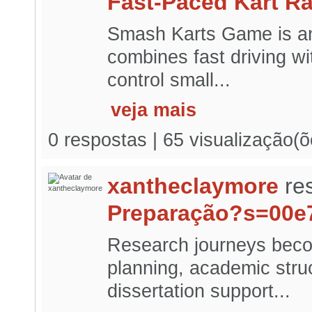
Fast-Paced Kart R
Smash Karts Game is an 
combines fast driving wit
control small...
veja mais
0 respostas | 65 visualização(õ
xantheclaymore
re
Preparação?s=00e
Research journeys beco
planning, academic struc
dissertation support...