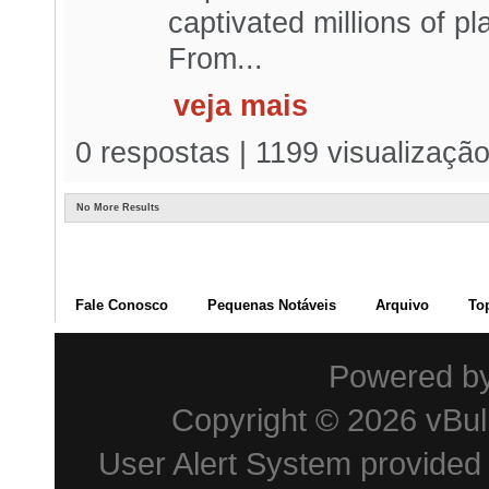
captivated millions of p
From...
veja mais
0 respostas | 1199 visualizaçã
No More Results
Fale Conosco
Pequenas Notáveis
Arquivo
To
Powered b
Copyright © 2026 vBulle
User Alert System provided