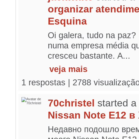
organizar atendim
Esquina
Oi galera, tudo na paz?
numa empresa média que
cresceu bastante. A...
veja mais
1 respostas | 2788 visualizaçã
70christel
started a
Nissan Note E12 в
Недавно подошло врем