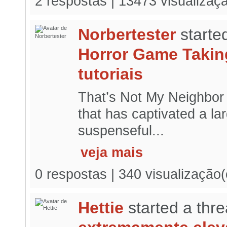
2 respostas | 13473 visualizaç
Norbertester
starte
Horror Game Takin
tutoriais
That’s Not My Neighbor 
that has captivated a la
suspenseful...
veja mais
0 respostas | 340 visualização
Hettie
started a thr