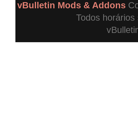
vBulletin Mods & Addons
Co
Todos horários
vBulleti