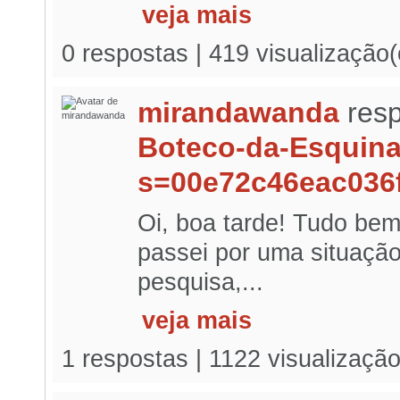
veja mais
0 respostas | 419 visualização
mirandawanda
resp
Boteco-da-Esquin
s=00e72c46eac036
Oi, boa tarde! Tudo bem
passei por uma situaçã
pesquisa,...
veja mais
1 respostas | 1122 visualizaçã