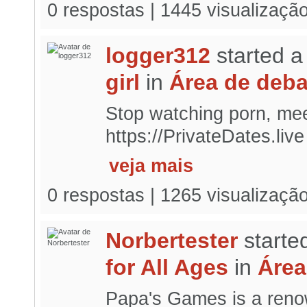
0 respostas | 1445 visualizaçã
logger312
started a
girl
in
Área de deba
Stop watching porn, meet
https://PrivateDates.liv
veja mais
0 respostas | 1265 visualizaçã
Norbertester
starte
for All Ages
in
Área
Papa's Games is a reno