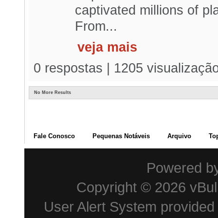
captivated millions of p
From...
veja mais
0 respostas | 1205 visualizaçã
No More Results
Fale Conosco
Pequenas Notáveis
Arquivo
To
Powered b
Copyright © 2026 vBulle
User Alert System provided