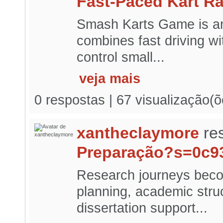
Fast-Paced Kart R
Smash Karts Game is an 
combines fast driving wit
control small...
veja mais
0 respostas | 67 visualização(õ
xantheclaymore
re
Preparação?s=0c9
Research journeys beco
planning, academic struc
dissertation support...