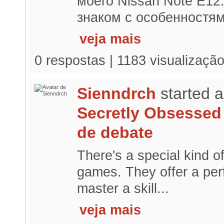
моего Nissan Note E12
знаком с особенностям
veja mais
0 respostas | 1183 visualizaçã
Sienndrch
started 
Secretly Obsessed 
de debate
There's a special kind o
games. They offer a perf
master a skill...
veja mais