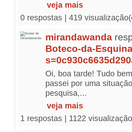
veja mais
0 respostas | 419 visualização
mirandawanda
resp
Boteco-da-Esquin
s=0c930c6635d290
Oi, boa tarde! Tudo bem
passei por uma situaçã
pesquisa,...
veja mais
1 respostas | 1122 visualizaçã