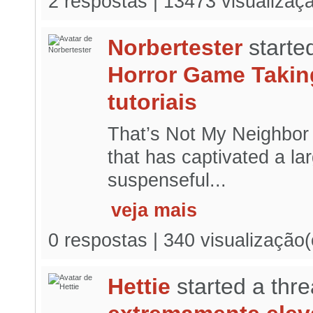
2 respostas | 13473 visualizaç
Norbertester
starte
Horror Game Takin
tutoriais
That’s Not My Neighbor 
that has captivated a la
suspenseful...
veja mais
0 respostas | 340 visualização
Hettie
started a thr