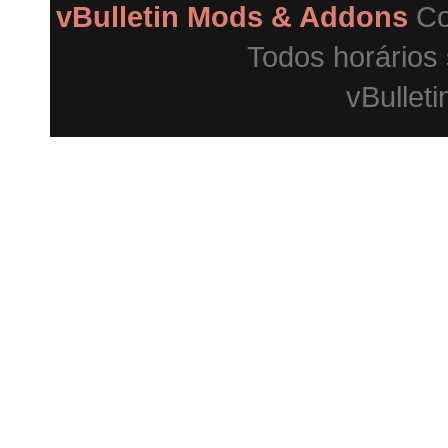
vBulletin Mods & Addons
Co
Todos horários
vBulleti