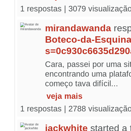
1 respostas | 3079 visualizaçã
mirandawanda
resp
Boteco-da-Esquin
s=0c930c6635d290
Cara, passei por uma s
encontrando uma plataf
começo tava difícil...
veja mais
1 respostas | 2788 visualizaçã
jackwhite
started a