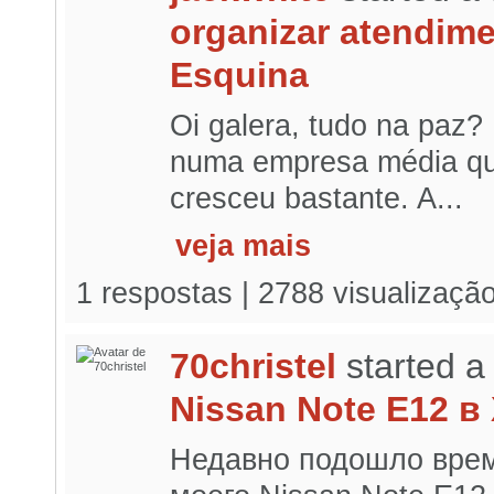
organizar atendim
Esquina
Oi galera, tudo na paz?
numa empresa média que
cresceu bastante. A...
veja mais
1 respostas | 2788 visualizaçã
70christel
started a
Nissan Note E12 в
Недавно подошло врем