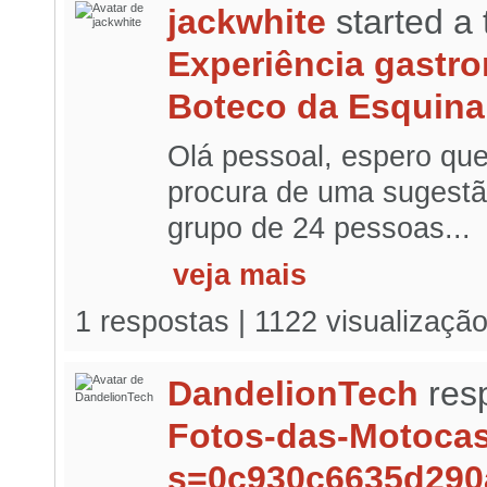
jackwhite
started a
Experiência gastro
Boteco da Esquina
Olá pessoal, espero qu
procura de uma sugestã
grupo de 24 pessoas...
veja mais
1 respostas | 1122 visualizaçã
DandelionTech
res
Fotos-das-Motoca
s=0c930c6635d290