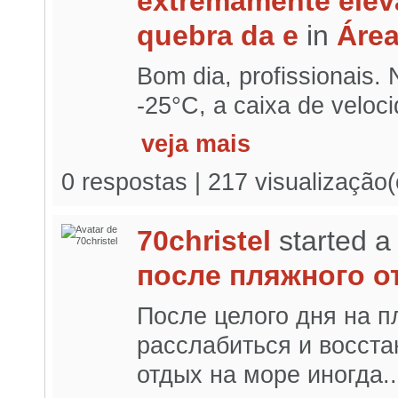
extremamente elev
quebra da e
in
Área
Bom dia, profissionais. 
-25°C, a caixa de veloc
veja mais
0 respostas | 217 visualização
70christel
started a
после пляжного о
После целого дня на п
расслабиться и восста
отдых на море иногда..