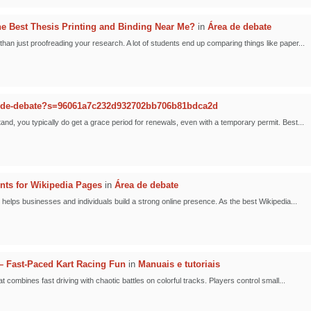
 Best Thesis Printing and Binding Near Me?
in
Área de debate
han just proofreading your research. A lot of students end up comparing things like paper...
-de-debate?s=96061a7c232d932702bb706b81bdca2d
nd, you typically do get a grace period for renewals, even with a temporary permit. Best...
nts for Wikipedia Pages
in
Área de debate
helps businesses and individuals build a strong online presence. As the best Wikipedia...
 Fast-Paced Kart Racing Fun
in
Manuais e tutoriais
combines fast driving with chaotic battles on colorful tracks. Players control small...