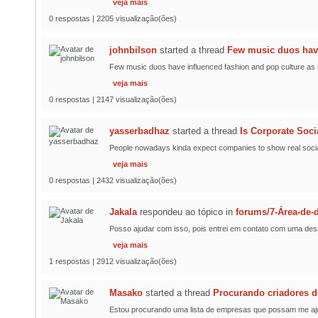
veja mais
0 respostas | 2205 visualização(ões)
johnbilson
started a thread
Few music duos have
Few music duos have influenced fashion and pop culture as mu
veja mais
0 respostas | 2147 visualização(ões)
yasserbadhaz
started a thread
Is Corporate Soci
People nowadays kinda expect companies to show real social a
veja mais
0 respostas | 2432 visualização(ões)
Jakala
respondeu ao tópico
in
forums/7-Área-de
Posso ajudar com isso, pois entrei em contato com uma des
veja mais
1 respostas | 2912 visualização(ões)
Masako
started a thread
Procurando criadores d
Estou procurando uma lista de empresas que possam me ajuda