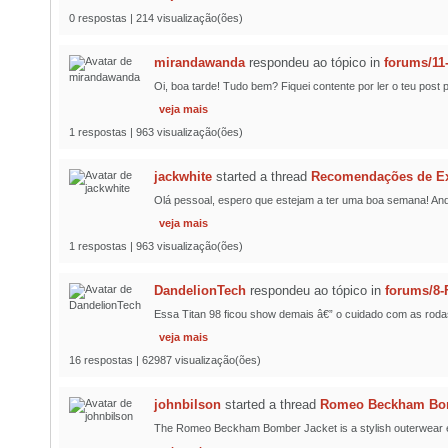
0 respostas | 214 visualização(ões)
mirandawanda
respondeu ao tópico
in
forums/11
Oi, boa tarde! Tudo bem? Fiquei contente por ler o teu pos
veja mais
1 respostas | 963 visualização(ões)
jackwhite
started a thread
Recomendações de Exp
Olá pessoal, espero que estejam a ter uma boa semana! And
veja mais
1 respostas | 963 visualização(ões)
DandelionTech
respondeu ao tópico
in
forums/8
Essa Titan 98 ficou show demais â€” o cuidado com as roda
veja mais
16 respostas | 62987 visualização(ões)
johnbilson
started a thread
Romeo Beckham Bomb
The Romeo Beckham Bomber Jacket is a stylish outerwear esse