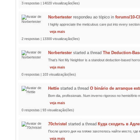
3 respostas | 14020 visualização(ões)
Norbertester
respondeu ao tópico
in
forums/10-C
I highly appreciate the meticulous care put into every section
veja mais
2 respostas | 13300 visualização(ões)
Norbertester
started a thread
The Deduction-Bas
That’s Not My Neighbor is a standout deduction-based horror
veja mais
0 respostas | 103 visualização(ões)
Hettie
started a thread
O binário de arranque ex
Bom dia, profissionais. Num inverno rigoroso no hemisfério n
veja mais
0 respostas | 93 visualização(ões)
70christel
started a thread
Куда сходить в Адл
После целого дня на пляже захотелось найти место, где 
veja mais