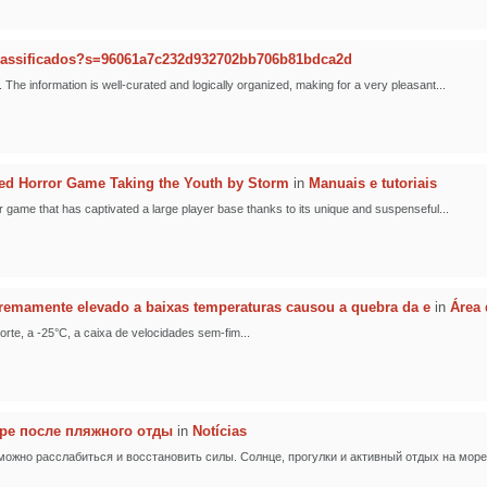
lassificados?s=96061a7c232d932702bb706b81bdca2d
. The information is well-curated and logically organized, making for a very pleasant...
ed Horror Game Taking the Youth by Storm
in
Manuais e tutoriais
 game that has captivated a large player base thanks to its unique and suspenseful...
tremamente elevado a baixas temperaturas causou a quebra da e
in
Área 
orte, a -25°C, a caixa de velocidades sem-fim...
ере после пляжного отды
in
Notícias
можно расслабиться и восстановить силы. Солнце, прогулки и активный отдых на море 