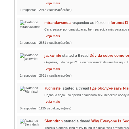
veja mais
1 respostas | 2912 visualização(ões)
mirandawanda
respondeu ao tópico
in
forums/11
Cara, passei por uma situação bem parecida mês passado e a
veja mais
1 respostas | 2631 visualização(ões)
jackwhite
started a thread
Dúvida sobre como or
Oi galera, tudo na paz? Estou precisando de uma luz aqui.
veja mais
1 respostas | 2631 visualização(ões)
70christel
started a thread
Где обслуживать Nis
Недавно подошло время планового технического обслужи
veja mais
0 respostas | 1125 visualização(ões)
Sienndrch
started a thread
Why Everyone Is Sec
There's a special kind of joy found in simple, well-crafted br