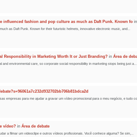
 influenced fashion and pop culture as much as Daft Punk. Known fo
i
ch as Daft Punk. Known for their futuristic helmets, innovative electronic music, and...
al Responsibility in Marketing Worth It or Just Branding?
in
Área de deb
nd environmental care, so corporate social responsibility in marketing stops being just a...
-debate?s=96061a7c232d932702bb706b81bdca2d
sas empresas para me ajudar a gravar um vídeo promocional para o meu negócio, e tudo cor
e vídeo?
in
Área de debate
r a filmar um videoclipe e outros vídeos profissionais. Você conhece alguma? Se sim,...