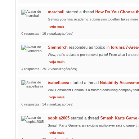
marchall
started a thread
How Do You Choose the
Getting your final academic submission together takes more t
veja mais
0 respostas | 16 visualização(ões)
Sienndrch
respondeu ao tópico
in
forums/7-Área
Wow, that's a classic pre-renewal panic! From what I understa
veja mais
4 respostas | 2512 visualização(ões)
isabellaeva
started a thread
Notability Assessme
Wiki Consultant Canada is a trusted consulting company that 
veja mais
0 respostas | 14 visualização(ões)
sophia2005
started a thread
Smash Karts Game –
Smash Karts Game is an exciting multiplayer racing game that 
veja mais