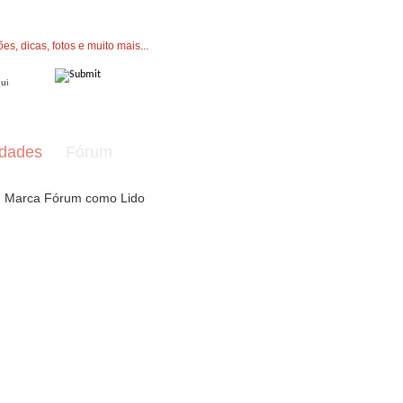
" button now to join.
dades
Fórum
Marca Fórum como Lido