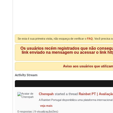
Se esta é sua primeira visita, não esqueça de verificar o
FAQ
. Você precisa s
Os usuários recém registrados que não consegue
link enviado na mensagem ou acessar o link ht
Aviso aos usuários que utiliza
Activity Stream
Cherepah
started a thread
Rainbet PT | Avaliaçã
A Rainbet Portugal disponibiliza uma plataforma internaciona
veja mais
0 respostas | 9 visualização(ões)