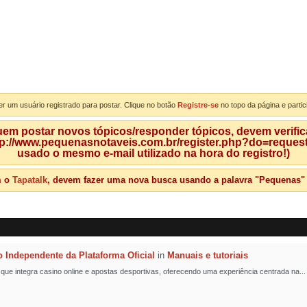
er um usuário registrado para postar. Clique no botão
Registre-se
no topo da página e partic
m postar novos tópicos/responder tópicos, devem verificar
tp://www.pequenasnotaveis.com.br/register.php?do=requeste
usado o mesmo e-mail utilizado na hora do registro!)
m o
Tapatalk
, devem fazer uma nova busca usando a palavra "Pequenas" qu
o Independente da Plataforma Oficial
in
Manuais e tutoriais
l que integra casino online e apostas desportivas, oferecendo uma experiência centrada na...