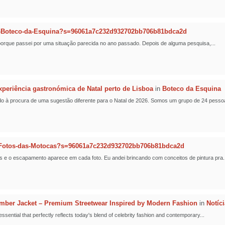
-Boteco-da-Esquina?s=96061a7c232d932702bb706b81bdca2d
t porque passei por uma situação parecida no ano passado. Depois de alguma pesquisa,...
eriência gastronómica de Natal perto de Lisboa
in
Boteco da Esquina
o à procura de uma sugestão diferente para o Natal de 2026. Somos um grupo de 24 pessoa
-Fotos-das-Motocas?s=96061a7c232d932702bb706b81bdca2d
s e o escapamento aparece em cada foto. Eu andei brincando com conceitos de pintura pra..
er Jacket – Premium Streetwear Inspired by Modern Fashion
in
Notíc
ntial that perfectly reflects today's blend of celebrity fashion and contemporary...