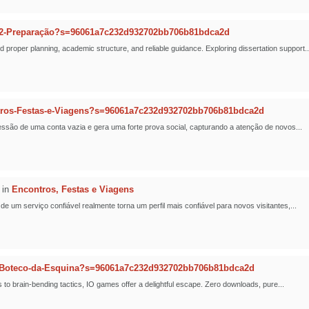
2-Preparação?s=96061a7c232d932702bb706b81bdca2d
oper planning, academic structure, and reliable guidance. Exploring dissertation support..
tros-Festas-e-Viagens?s=96061a7c232d932702bb706b81bdca2d
ssão de uma conta vazia e gera uma forte prova social, capturando a atenção de novos...
in
Encontros, Festas e Viagens
um serviço confiável realmente torna um perfil mais confiável para novos visitantes,...
-Boteco-da-Esquina?s=96061a7c232d932702bb706b81bdca2d
 to brain-bending tactics, IO games offer a delightful escape. Zero downloads, pure...