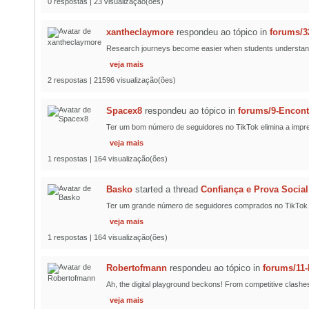
0 respostas | 23 visualização(ões)
xantheclaymore
respondeu ao tópico
in
forums/3
Research journeys become easier when students understand pr
veja mais
2 respostas | 21596 visualização(ões)
Spacex8
respondeu ao tópico
in
forums/9-Encon
Ter um bom número de seguidores no TikTok elimina a impre
veja mais
1 respostas | 164 visualização(ões)
Basko
started a thread
Confiança e Prova Social
Ter um grande número de seguidores comprados no TikTok de 
veja mais
1 respostas | 164 visualização(ões)
Robertofmann
respondeu ao tópico
in
forums/11
Ah, the digital playground beckons! From competitive clashes
veja mais