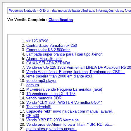
Pequenas Notáveis - O fórum das motos de baixa cilindrada. Informações, dicas, fotos
Ver Versão Completa :
Classificados
xlr 125 97/98
Contra-Baixo Yamaha rbx-250
Computador K6-2 500mhz
Lâmpada super branca para Titan tipo Xenon
Alarme MagicSensor
CAIXA SELADA ZERADA
Vende-se CG 125 1982 Vermelha!! LINDA D+ Abaixou!! R$ 20
Vendo Acessórios: Escape, lanterna, Paralama de CBR ...
lente traseira titan 2000 em diante azul
vendo mp3 player
carbura
MLFerreira vende Pequena Esmeralda (fake)
Tô vendendo minha XLR 125
vendo memoria DDR
Vendo "CBX 250 TWISTER Vermelha 04/04"
To vendendo!!!
Capacete "ebf" novo na caixa com manual lavavel.
CB 500
Vendo YBR ED 2005 Vermelha
Vendo aros de Alumínio para Titan, YBR, RD, etc...
quero sites q vendem peças..