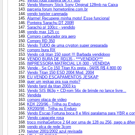
Vendo roda traseira de XT 600
Vendo Memory Stick Sony Original 128mb na Caixa
parceria forum hornetonline.com.br
vendo twister carenada
Alarme! Recuperei minha moto! Esse funciona!
Ponteira Sarachu DT 200R
Sarachú p/ 100cc - vendido
vendo max 125 cc
Compro carburador pra aero
Compro RD 350
Vendo TUDO de uma crypton super preparada
compro bura RX
Vendo cdi titan 150 sport !!! Barbada vendidooo
VENDO BURA DE RD135 - ***VENDIDO***
IMPRESSORA MATRICIAL LX-300 - VENDIDA
Vende - Se Cg 150 Titan Ks preta - 04/05 R$ 4.800,00
Vendo Titan 150 ESD 2004 Mod. 2004
EU VENDO ESCAPAMENTOS JESKAP
quer um jeskap pra sua moto?
Vendo farol da titan 2003 ks
Vendo SIS 863g + CD-rom 56x de brinde no lance livre...
Vendida
compro placa de video
KDX 220/96 - Trilha ou Enduro
XR200/98 - Trilha ou Enduro
Vendo Escap Fortuna boca 8 e Mini paralama para YBR e co
Vendo capacete rosa
troco minhaGeforce 2 64 por uma de 128 ou 256, pago a difer
vendo plca de rede 3com
twister 2001/2002 azul revisada