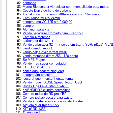
coproooo
Mytec Bloqueador via celular sem mensalidade para motos
Coyote Duplo de fibra de carbono ! ! ! ! !
Trabalho com Consórcios!!!Interessados..?Dúvidas?
Carburador Rd 135 24mm
compro uma CG 125 até 2.000,00
compro
Aluminun para xtz
Vendo bagageiro cromado para Titan 150
Cambio 4 marchas
carburador de twister
Vendo carburador 32mm ( serve em titam, YBR, rd135)- VE
vendo vendo vendo!
vendo calça nº42 (street wear)
vendo memoria dimm 256 - 120 conto
Só MP3 Player
Vendo meu super computador!
KIT TURBO AP .60
cancelado (podem bloquear)
compro vira-brequim!!!!!
loucura! quer monitor? entao toma!
Vendo modem ADSL Speed Toutch USB
Rodas Liga Leve Titan KS-KSE
* VENDIDO * cilindro nervozinho
Compro rodas de RD pra YBR
Compro jeskap boca 8 para twister
Vendo amortecedor semi novo da Twister
Alguem quer trocar?????
KIT p/ RD 135Z
To vendendo..