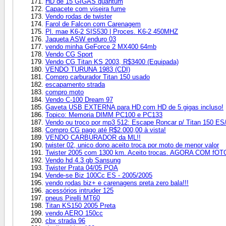
HD de 15 GIGAS quantum
Capacete com viseira fume
Vendo rodas de twister
Farol de Falcon com Carenagem
Pl. mae K6-2 SIS530 | Proces. K6-2 450MHZ
Jaqueta ASW enduro 03
vendo minha GeForce 2 MX400 64mb
Vendo CG Sport
Vendo CG Titan KS 2003, R$3400 (Equipada)
VENDO TURUNA 1983 (CDI)
Compro carburador Titan 150 usado
escapamento strada
compro moto
Vendo C-100 Dream 97
Gaveta USB EXTERNA para HD com HD de 5 gigas incluso!
Topico: Memoria DIMM PC100 e PC133
Vendo ou troco por mp3 512: Escape Roncar p/ Titan 150 E
Compro CG pago até R$2.000,00 à vista!
VENDO CARBURADOR da ML!!
twister 02, unico dono aceito troca por moto de menor valor
Twister 2005 com 1300 km. Aceito trocas. AGORA COM fO
Vendo hd 4.3 gb Sansung
Twister Prata 04/05 POA
Vende-se Biz 100Cc ES - 2005/2005
vendo rodas biz+ e carenagens preta zero bala!!!
acessórios intruder 125
pneus Pirelli MT60
Titan KS150 2005 Preta
vendo AERO 150cc
cbx strada 96