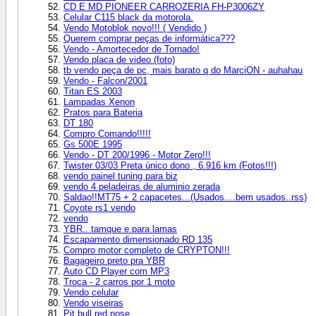
CD E MD PIONEER CARROZERIA FH-P3006ZY
Celular C115 black da motorola.
Vendo Motoblok novo!!! ( Vendido )
Querem comprar peças de informática???
Vendo - Amortecedor de Tornado!
Vendo placa de video (foto)
tb vendo peça de pc, mais barato q do MarciON - auhahau
Vendo - Falcon/2001
Titan ES 2003
Lampadas Xenon
Pratos para Bateria
DT 180
Compro Comando!!!!!
Gs 500E 1995
Vendo - DT 200/1996 - Motor Zero!!!
Twister 03/03 Preta único dono , 6.916 km (Fotos!!!)
vendo painel tuning para biz
vendo 4 peladeiras de aluminio zerada
Saldao!!MT75 + 2 capacetes...(Usados....bem usados..rss)
Coyote rs1 vendo
vendo
YBR.. tamque e para lamas
Escapamento dimensionado RD 135
Compro motor completo de CRYPTON!!!
Bagageiro preto pra YBR
Auto CD Player com MP3
Troca - 2 carros por 1 moto
Vendo celular
Vendo viseiras
Pit bull red nose