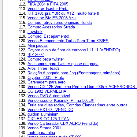
FIFA 2004 e FIFA 2005
Vende-se Twister Preta
KIT 170c pra YBR ou XTZ, muito forte !!!
Vende-se Biz ES 2003 Azul
Compro retrovisores originais Honda
Compro Acessorios Strada
Joystick
Compro: Escapamento!
Vendo Escapamento Turbo Para Titan KS/ES
Mini piscas
Coyote duplo de fibra de carbono ! ! ! ! ! (VENDIDO)
BIZ 2002
Compro peça twister
Acessórios para Twister quase de graça
Aros Three Heads
Relação Alongada para Jog (Engrenagens primárias)
Crypton 2001 - Prata
Carenagem para aero
Vendo CG 125 Vermelha Perfeita Doc 2005 + ACESSORIOS. 
CG 1982 VERMELHA
Vendo DVD Automotivo!
Vendo scooter Kasinski Prima 50cc!!!
Furia em duas rodas, Corridas Clandestinas entre outros...
Vendo RX180 - VENDIDO
guidon aluminium
GICLES CG 125 TITAN
Vendo Carburador CBX AERO (vendido)
Vendo Strada 2001
moto para trilha