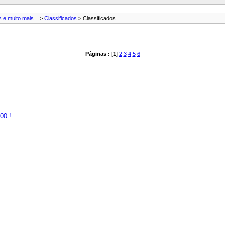
 e muito mais...
>
Classificados
> Classificados
Páginas :
[
1
]
2
3
4
5
6
00 !