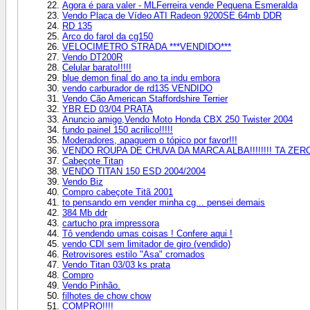
Agora é para valer - MLFerreira vende Pequena Esmeralda
Vendo Placa de Vídeo ATI Radeon 9200SE 64mb DDR
RD 135
Arco do farol da cg150
VELOCIMETRO STRADA ***VENDIDO***
Vendo DT200R
Celular barato!!!!!
blue demon final do ano ta indu embora
vendo carburador de rd135 VENDIDO
Vendo Cão American Staffordshire Terrier
YBR ED 03/04 PRATA
Anuncio amigo,Vendo Moto Honda CBX 250 Twister 2004
fundo painel 150 acrilico!!!!!
Moderadores, apaguem o tópico por favor!!!
VENDO ROUPA DE CHUVA DA MARCA ALBA!!!!!!!! TA ZERO 
Cabeçote Titan
VENDO TITAN 150 ESD 2004/2004
Vendo Biz
Compro cabeçote Titã 2001
to pensando em vender minha cg... pensei demais
384 Mb ddr
cartucho pra impressora
Tô vendendo umas coisas ! Confere aqui !
vendo CDI sem limitador de giro (vendido)
Retrovisores estilo "Asa" cromados
Vendo Titan 03/03 ks prata
Compro
Vendo Pinhão.
filhotes de chow chow
COMPRO!!!!