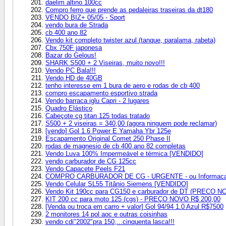
daelim altino 100cc
Compro ferro que prende as pedaleiras traseiras da dt180
VENDO BIZ+ 05/05 - Sport
vendo bura de Strada
cb 400 ano 82
Vendo kit completo twister azul (tanque, paralama, rabeta)
Cbx 750F japonesa
Bazar do Gelous!
SHARK S500 + 2 Viseiras, muito novo!!!
Vendo PC Bala!!!
Vendo HD de 40GB
tenho interesse em 1 bura de aero e rodas de cb 400
compro escapamento esportivo strada
Vendo barraca iglu Capri - 2 lugares
Quadro Elástico
Cabeçote cg titan 125 todas tratado
S500 + 2 viseiras = 340,00 (agora ninguem pode reclamar)
[vendo] Gol 1.6 Power E Yamaha Ybr 125e
Escapamento Original Comet 250 Phase II
rodas de magnesio de cb 400 ano 82 completas
Vendo Luva 100% Impermeável e térmica [VENDIDO]
vendo carburador de CG 125cc
Vendo Capacete Peels F21
COMPRO CARBURADOR DE CG - URGENTE - ou Informac
Vendo Celular SL55 Titânio Siemens [VENDIDO]
Vendo Kit 190cc para CG150 e carburador de DT (PRECO N
KIT 200 cc para moto 125 (cgs) - PREÇO NOVO R$ 200,00
[Venda ou troca em carro + valor] Gol 94/94 1.0 Azul R$7500
2 monitores 14 pol aoc e outras coisinhas
vendo cdi"2002"pra 150,...cinquenta lasca!!!