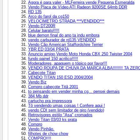
Agora é para valer - MLFerreira vende Pequena Esmeralda
Vendo Placa de Vídeo ATI Radeon 9200SE 64mb DDR
RD 135
Arco do farol da cg150
VELOCIMETRO STRADA ***VENDIDO***
Vendo DT200R
Celular barato!!!!!
blue demon final do ano ta indu embora
vendo carburador de rd135 VENDIDO
Vendo Cão American Staffordshire Terrier
YBR ED 03/04 PRATA
Anuncio amigo,Vendo Moto Honda CBX 250 Twister 2004
fundo painel 150 acrilico!!!!!
Moderadores, apaguem o tópico por favor!!!
VENDO ROUPA DE CHUVA DA MARCA ALBA!!!!!!!! TA ZERO 
Cabeçote Titan
VENDO TITAN 150 ESD 2004/2004
Vendo Biz
Compro cabeçote Titã 2001
to pensando em vender minha cg... pensei demais
384 Mb ddr
cartucho pra impressora
Tô vendendo umas coisas ! Confere aqui !
vendo CDI sem limitador de giro (vendido)
Retrovisores estilo "Asa" cromados
Vendo Titan 03/03 ks prata
Compro
Vendo Pinhão.
filhotes de chow chow
COMPRO!!!!