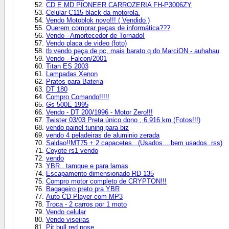
CD E MD PIONEER CARROZERIA FH-P3006ZY
Celular C115 black da motorola.
Vendo Motoblok novo!!! ( Vendido )
Querem comprar peças de informática???
Vendo - Amortecedor de Tornado!
Vendo placa de video (foto)
tb vendo peça de pc, mais barato q do MarciON - auhahau
Vendo - Falcon/2001
Titan ES 2003
Lampadas Xenon
Pratos para Bateria
DT 180
Compro Comando!!!!!
Gs 500E 1995
Vendo - DT 200/1996 - Motor Zero!!!
Twister 03/03 Preta único dono , 6.916 km (Fotos!!!)
vendo painel tuning para biz
vendo 4 peladeiras de aluminio zerada
Saldao!!MT75 + 2 capacetes...(Usados....bem usados..rss)
Coyote rs1 vendo
vendo
YBR.. tamque e para lamas
Escapamento dimensionado RD 135
Compro motor completo de CRYPTON!!!
Bagageiro preto pra YBR
Auto CD Player com MP3
Troca - 2 carros por 1 moto
Vendo celular
Vendo viseiras
Pit bull red nose