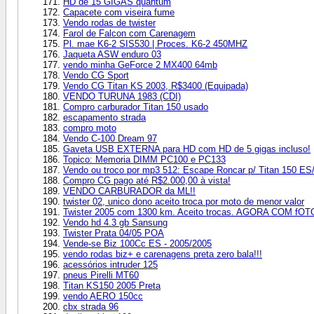
HD de 15 GIGAS quantum
Capacete com viseira fume
Vendo rodas de twister
Farol de Falcon com Carenagem
Pl. mae K6-2 SIS530 | Proces. K6-2 450MHZ
Jaqueta ASW enduro 03
vendo minha GeForce 2 MX400 64mb
Vendo CG Sport
Vendo CG Titan KS 2003, R$3400 (Equipada)
VENDO TURUNA 1983 (CDI)
Compro carburador Titan 150 usado
escapamento strada
compro moto
Vendo C-100 Dream 97
Gaveta USB EXTERNA para HD com HD de 5 gigas incluso!
Topico: Memoria DIMM PC100 e PC133
Vendo ou troco por mp3 512: Escape Roncar p/ Titan 150 E
Compro CG pago até R$2.000,00 à vista!
VENDO CARBURADOR da ML!!
twister 02, unico dono aceito troca por moto de menor valor
Twister 2005 com 1300 km. Aceito trocas. AGORA COM fO
Vendo hd 4.3 gb Sansung
Twister Prata 04/05 POA
Vende-se Biz 100Cc ES - 2005/2005
vendo rodas biz+ e carenagens preta zero bala!!!
acessórios intruder 125
pneus Pirelli MT60
Titan KS150 2005 Preta
vendo AERO 150cc
cbx strada 96