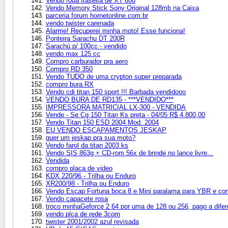
Vendo roda traseira de XT 600
Vendo Memory Stick Sony Original 128mb na Caixa
parceria forum hornetonline.com.br
vendo twister carenada
Alarme! Recuperei minha moto! Esse funciona!
Ponteira Sarachu DT 200R
Sarachú p/ 100cc - vendido
vendo max 125 cc
Compro carburador pra aero
Compro RD 350
Vendo TUDO de uma crypton super preparada
compro bura RX
Vendo cdi titan 150 sport !!! Barbada vendidooo
VENDO BURA DE RD135 - ***VENDIDO***
IMPRESSORA MATRICIAL LX-300 - VENDIDA
Vende - Se Cg 150 Titan Ks preta - 04/05 R$ 4.800,00
Vendo Titan 150 ESD 2004 Mod. 2004
EU VENDO ESCAPAMENTOS JESKAP
quer um jeskap pra sua moto?
Vendo farol da titan 2003 ks
Vendo SIS 863g + CD-rom 56x de brinde no lance livre...
Vendida
compro placa de video
KDX 220/96 - Trilha ou Enduro
XR200/98 - Trilha ou Enduro
Vendo Escap Fortuna boca 8 e Mini paralama para YBR e co
Vendo capacete rosa
troco minhaGeforce 2 64 por uma de 128 ou 256, pago a difer
vendo plca de rede 3com
twister 2001/2002 azul revisada