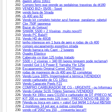
daelim altino 100cc
Compro ferro que prende as pedaleiras traseiras da dt180
VENDO BIZ+ 05/05 - Sport
vendo bura de Strada
cb 400 ano 82
Vendo kit completo twister azul (tanque, paralama, rabeta)
Cbx 750F japonesa
Bazar do Gelous!
SHARK S500 + 2 Viseiras, muito novo!!!
Vendo PC Bala!!!
Vendo HD de 40GB
tenho interesse em 1 bura de aero e rodas de cb 400
compro escapamento esportivo strada
Vendo barraca iglu Capri - 2 lugares
Quadro Elástico
Cabeçote cg titan 125 todas tratado
S500 + 2 viseiras = 340,00 (agora ninguem pode reclamar)
[vendo] Gol 1.6 Power E Yamaha Ybr 125e
Escapamento Original Comet 250 Phase II
rodas de magnesio de cb 400 ano 82 completas
Vendo Luva 100% Impermeável e térmica [VENDIDO]
vendo carburador de CG 125cc
Vendo Capacete Peels F21
COMPRO CARBURADOR DE CG - URGENTE - ou Informac
Vendo Celular SL55 Titânio Siemens [VENDIDO]
Vendo Kit 190cc para CG150 e carburador de DT (PRECO N
KIT 200 cc para moto 125 (cgs) - PREÇO NOVO R$ 200,00
[Venda ou troca em carro + valor] Gol 94/94 1.0 Azul R$7500
2 monitores 14 pol aoc e outras coisinhas
vendo cdi"2002"pra 150,...cinquenta lasca!!!