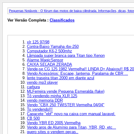
Pequenas Notáveis - O fórum das motos de baixa cilindrada. Informações, dicas, fotos
Ver Versão Completa :
Classificados
xlr 125 97/98
Contra-Baixo Yamaha rbx-250
Computador K6-2 500mhz
Lâmpada super branca para Titan tipo Xenon
Alarme MagicSensor
CAIXA SELADA ZERADA
Vende-se CG 125 1982 Vermelha!! LINDA D+ Abaixou!! R$ 20
Vendo Acessórios: Escape, lanterna, Paralama de CBR ...
lente traseira titan 2000 em diante azul
vendo mp3 player
carbura
MLFerreira vende Pequena Esmeralda (fake)
Tô vendendo minha XLR 125
vendo memoria DDR
Vendo "CBX 250 TWISTER Vermelha 04/04"
To vendendo!!!
Capacete "ebf" novo na caixa com manual lavavel.
CB 500
Vendo YBR ED 2005 Vermelha
Vendo aros de Alumínio para Titan, YBR, RD, etc...
quero sites q vendem peças..