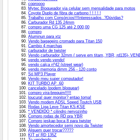
coproooo
Mytec Bloqueador via celular sem mensalidade para motos
Coyote Duplo de fibra de carbono ! ! ! ! !
Trabalho com Consórcios!!!Interessados..?Dúvidas?
Carburador Rd 135 24mm
compro uma CG 125 até 2.000,00
compro
Aluminun para xtz
Vendo bagageiro cromado para Titan 150
Cambio 4 marchas
carburador de twister
Vendo carburador 32mm ( serve em titam, YBR, rd135)- VE
vendo vendo vendo!
vendo calça nº42 (street wear)
vendo memoria dimm 256 - 120 conto
Só MP3 Player
Vendo meu super computador!
KIT TURBO AP .60
cancelado (podem bloquear)
compro vira-brequim!!!!!
loucura! quer monitor? entao toma!
Vendo modem ADSL Speed Toutch USB
Rodas Liga Leve Titan KS-KSE
* VENDIDO * cilindro nervozinho
Compro rodas de RD pra YBR
Compro jeskap boca 8 para twister
Vendo amortecedor semi novo da Twister
Alguem quer trocar?????
KIT p/ RD 135Z
To vendendo..