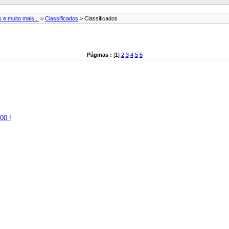
 e muito mais...
>
Classificados
> Classificados
Páginas :
[
1
]
2
3
4
5
6
00 !