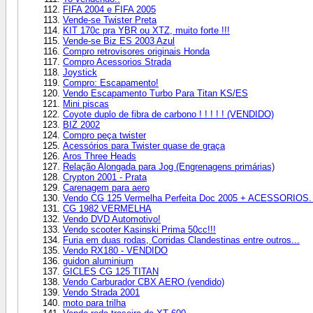
FIFA 2004 e FIFA 2005
Vende-se Twister Preta
KIT 170c pra YBR ou XTZ, muito forte !!!
Vende-se Biz ES 2003 Azul
Compro retrovisores originais Honda
Compro Acessorios Strada
Joystick
Compro: Escapamento!
Vendo Escapamento Turbo Para Titan KS/ES
Mini piscas
Coyote duplo de fibra de carbono ! ! ! ! ! (VENDIDO)
BIZ 2002
Compro peça twister
Acessórios para Twister quase de graça
Aros Three Heads
Relação Alongada para Jog (Engrenagens primárias)
Crypton 2001 - Prata
Carenagem para aero
Vendo CG 125 Vermelha Perfeita Doc 2005 + ACESSORIOS. 
CG 1982 VERMELHA
Vendo DVD Automotivo!
Vendo scooter Kasinski Prima 50cc!!!
Furia em duas rodas, Corridas Clandestinas entre outros...
Vendo RX180 - VENDIDO
guidon aluminium
GICLES CG 125 TITAN
Vendo Carburador CBX AERO (vendido)
Vendo Strada 2001
moto para trilha