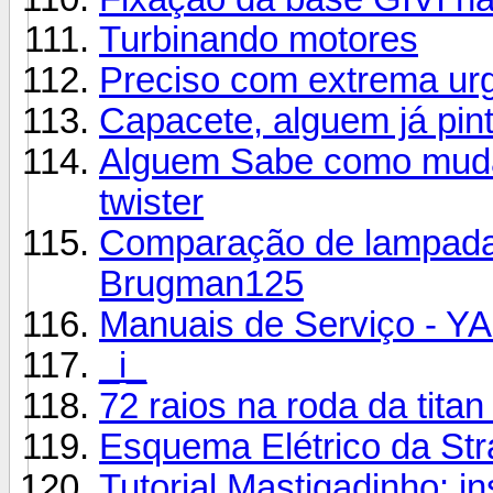
Turbinando motores
Preciso com extrema ur
Capacete, alguem já pin
Alguem Sabe como mudar
twister
Comparação de lampad
Brugman125
Manuais de Serviço - 
_i_
72 raios na roda da tita
Esquema Elétrico da St
Tutorial Mastigadinho: in