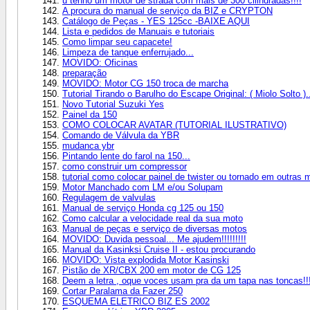
u tenho um motor de strada com mais de 300 cilindradas!!!!
A procura do manual de serviço da BIZ e CRYPTON
Catálogo de Peças - YES 125cc -BAIXE AQUI
Lista e pedidos de Manuais e tutoriais
Como limpar seu capacete!
Limpeza de tanque enferrujado...
MOVIDO: Oficinas
preparação
MOVIDO: Motor CG 150 troca de marcha
Tutorial Tirando o Barulho do Escape Original: ( Miolo Solto ).
Novo Tutorial Suzuki Yes
Painel da 150
COMO COLOCAR AVATAR (TUTORIAL ILUSTRATIVO)
Comando de Válvula da YBR
mudanca ybr
Pintando lente do farol na 150...
como construir um compressor
tutorial como colocar painel de twister ou tornado em outras 
Motor Manchado com LM e/ou Solupam
Regulagem de valvulas
Manual de serviço Honda cg 125 ou 150
Como calcular a velocidade real da sua moto
Manual de peças e serviço de diversas motos
MOVIDO: Duvida pessoal... Me ajudem!!!!!!!!!
Manual da Kasinksi Cruise II - estou procurando
MOVIDO: Vista explodida Motor Kasinski
Pistão de XR/CBX 200 em motor de CG 125
Deem a letra , oque voces usam pra da um tapa nas toncas!!
Cortar Paralama da Fazer 250
ESQUEMA ELETRICO BIZ ES 2002