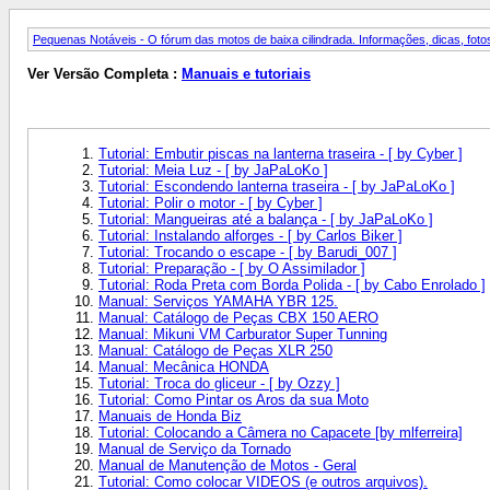
Pequenas Notáveis - O fórum das motos de baixa cilindrada. Informações, dicas, fotos
Ver Versão Completa :
Manuais e tutoriais
Tutorial: Embutir piscas na lanterna traseira - [ by Cyber ]
Tutorial: Meia Luz - [ by JaPaLoKo ]
Tutorial: Escondendo lanterna traseira - [ by JaPaLoKo ]
Tutorial: Polir o motor - [ by Cyber ]
Tutorial: Mangueiras até a balança - [ by JaPaLoKo ]
Tutorial: Instalando alforges - [ by Carlos Biker ]
Tutorial: Trocando o escape - [ by Barudi_007 ]
Tutorial: Preparação - [ by O Assimilador ]
Tutorial: Roda Preta com Borda Polida - [ by Cabo Enrolado ]
Manual: Serviços YAMAHA YBR 125.
Manual: Catálogo de Peças CBX 150 AERO
Manual: Mikuni VM Carburator Super Tunning
Manual: Catálogo de Peças XLR 250
Manual: Mecânica HONDA
Tutorial: Troca do gliceur - [ by Ozzy ]
Tutorial: Como Pintar os Aros da sua Moto
Manuais de Honda Biz
Tutorial: Colocando a Câmera no Capacete [by mlferreira]
Manual de Serviço da Tornado
Manual de Manutenção de Motos - Geral
Tutorial: Como colocar VIDEOS (e outros arquivos).