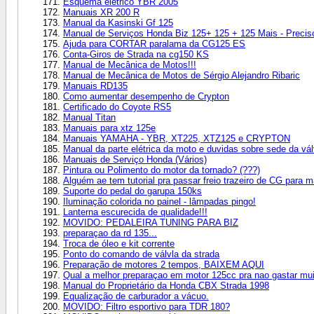
Esquema elétrico YBR 2005
Manuais XR 200 R
Manual da Kasinski Gf 125
Manual de Serviços Honda Biz 125+ 125 + 125 Mais - Precis
Ajuda para CORTAR paralama da CG125 ES
Conta-Giros de Strada na cg150 KS
Manual de Mecânica de Motos!!!
Manual de Mecânica de Motos de Sérgio Alejandro Ribaric
Manuais RD135
Como aumentar desempenho de Crypton
Certificado do Coyote RS5
Manual Titan
Manuais para xtz 125e
Manuais YAMAHA - YBR, XT225, XTZ125 e CRYPTON
Manual da parte elétrica da moto e duvidas sobre sede da vál
Manuais de Serviço Honda (Vários)
Pintura ou Polimento do motor da tornado? (???)
Alguém ae tem tutorial pra passar freio trazeiro de CG para 
Suporte do pedal do garupa 150ks
Iluminação colorida no painel - lâmpadas pingo!
Lanterna escurecida de qualidade!!!
MOVIDO: PEDALEIRA TUNING PARA BIZ
preparaçao da rd 135...
Troca de óleo e kit corrente
Ponto do comando de válvla da strada
Preparação de motores 2 tempos, BAIXEM AQUI
Qual a melhor preparaçao em motor 125cc pra nao gastar mu
Manual do Proprietário da Honda CBX Strada 1998
Equalização de carburador a vácuo.
MOVIDO: Filtro esportivo para TDR 180?