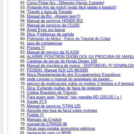
Como Pintar Aro - Diferente (Verniz Colorido)
Pintando Aro da moto!! modo fácil,rápido e barato!!!
Tirando o bura da Tornado
Manual da Biz - Alguém tem??
Manual de serviços HONDA BIZ
Manual de serviços da CG150
Angel Eyes pra baixar
Dica: Problemas de partida
Polimento do Motor - Fotos do Tutorial do Cyber
taxa de compressao
Pistoes !!!
Manual de servico da XLX250
ALARME POSITRON DUOBLOCK GII PROCURA-SE MANU
Catalogo de peças da Honda Dream 100
Manual de mecânica de motos - DISPONÍVEL P/ DOWNLOA
PEDIDO: Manual XLR 125 96/2000
Nova Regulamentação dos Escapamentos Esportivos
onde consigo o manual do propietario da tiwster...
preciso de explicacoes sobre os motres 2 tempos e 4 tempos
Dica: Evitando multas de faixa de pedestre
Código Brasileiro de Trânsito
Para quem quer "mexer" nas yamaha RD 125/135 ( z )
Agrale 27.5
Manual de serviços TITAN 125
Apostila mto boa da facul sobre motores
Pedido !!!
Manuais da Crypton
manual da STRADA 96
Dicas para instalar acessórios elétricos
preparação para cg 98/99