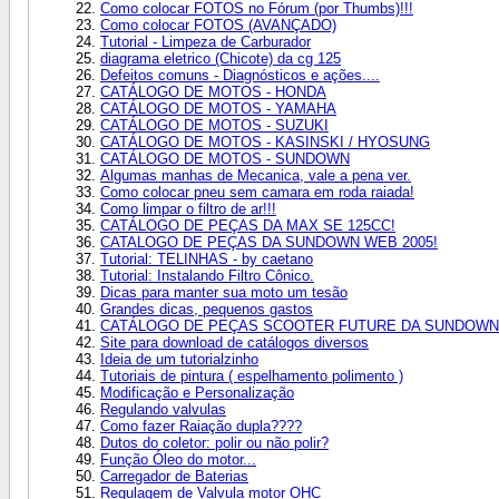
Como colocar FOTOS no Fórum (por Thumbs)!!!
Como colocar FOTOS (AVANÇADO)
Tutorial - Limpeza de Carburador
diagrama eletrico (Chicote) da cg 125
Defeitos comuns - Diagnósticos e ações....
CATÁLOGO DE MOTOS - HONDA
CATÁLOGO DE MOTOS - YAMAHA
CATÁLOGO DE MOTOS - SUZUKI
CATÁLOGO DE MOTOS - KASINSKI / HYOSUNG
CATÁLOGO DE MOTOS - SUNDOWN
Algumas manhas de Mecanica, vale a pena ver.
Como colocar pneu sem camara em roda raiada!
Como limpar o filtro de ar!!!
CATÁLOGO DE PEÇAS DA MAX SE 125CC!
CATALOGO DE PEÇAS DA SUNDOWN WEB 2005!
Tutorial: TELINHAS - by caetano
Tutorial: Instalando Filtro Cônico.
Dicas para manter sua moto um tesão
Grandes dicas, pequenos gastos
CATÁLOGO DE PEÇAS SCOOTER FUTURE DA SUNDOWN
Site para download de catálogos diversos
Ideia de um tutorialzinho
Tutoriais de pintura ( espelhamento polimento )
Modificação e Personalização
Regulando valvulas
Como fazer Raiação dupla????
Dutos do coletor: polir ou não polir?
Função Óleo do motor...
Carregador de Baterias
Regulagem de Valvula motor OHC