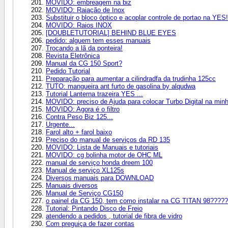
MOVIDO: embreagem na biz
MOVIDO: Raiação de Inox
Substituir o bloco óptico e acoplar controle de portao na YES!
MOVIDO: Raios INOX
[DOUBLETUTORIAL] BEHIND BLUE EYES
pedido: alguem tem esses manuais
Trocando a lã da ponteira!
Revista Eletrônica
Manual da CG 150 Sport?
Pedido Tutorial
Preparação para aumentar a cilindradfa da trudinha 125cc
TUTO: mangueira ant furto de gasolina by alqudwa
Tutorial Lanterna trazeira YES ...
MOVIDO: preciso de Ajuda para colocar Turbo Digital na minh
MOVIDO: Agora é o filtro
Contra Peso Biz 125...
Urgente...
Farol alto + farol baixo
Preciso do manual de serviços da RD 135
MOVIDO: Lista de Manuais e tutoriais
MOVIDO: cg bolinha motor de OHC ML
manual de serviço honda dreem 100
Manual de serviço XL125s
Diversos manuais para DOWNLOAD
Manuais diversos
Manual de Serviço CG150
o painel da CG 150, tem como instalar na CG TITAN 98?????
Tutorial: Pintando Disco de Freio
atendendo a pedidos , tutorial de fibra de vidro
Com preguiça de fazer contas