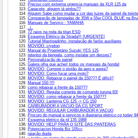
Preciso com extrema urgencia manuais da XLR 125 da
Capacete, alguem já pintou??
Alguem Sabe como mudar a cor das luzes da painel da twiste
Comparação de lampadas de 35W e 55w COOL BLUE na Br
Manuais de Serviço - YAMAHA
_i_
72 raios na roda da titan ESD
Esquema Elétrico da Strada!!! [URGENTE]
Tutorial Mastigadinho: instalação de faróis auxiliares
MOVIDO: crypton
Manual do Proprietário Suzuki YES 125
retentor da bengala, como instalar um desses?
Personalização de painel
Galera olha que achei! todos os manuais da honda!
MOVIDO: Comprei o pistão da aero e agora?
MOVIDO: Como fuçar uma moto?
MOVIDO: Rebaixar o painel da 150??? É dificil?
Manual 150 !!!!
como rebaixar a frente da 150???
MOVIDO: Regular corrente de comando turuna 83!
MOVIDO: como rebaixar a frente da 150???
MOVIDO: Lanterna CG 125 -> CG 150
CARBURADOR A VACUO DA CG SPORT
MOVIDO: REGULAR CARBURADOR A VACUO
Procuro do manual e serviços e diagrama eletrico cg today 94
Esquema eletrico da rd 135 1988
MOVIDO: HELP PARA O SITE DAS PANTERAS
Potenciacion Honda Biz 105cc
raiação dupla