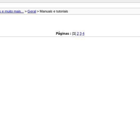
 e muito mais...
>
Geral
> Manuais e tutoriais
Páginas :
[
1
]
2
3
4