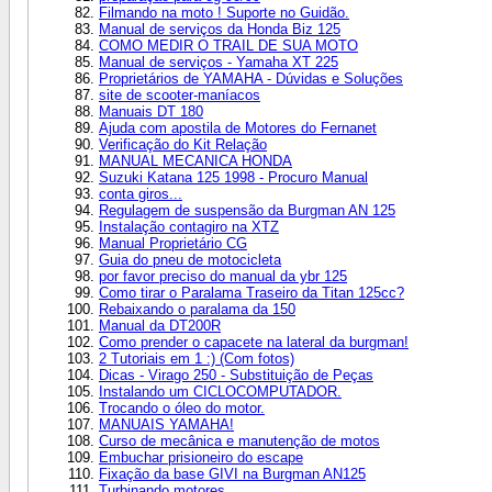
Filmando na moto ! Suporte no Guidão.
Manual de serviços da Honda Biz 125
COMO MEDIR O TRAIL DE SUA MOTO
Manual de serviços - Yamaha XT 225
Proprietários de YAMAHA - Dúvidas e Soluções
site de scooter-maníacos
Manuais DT 180
Ajuda com apostila de Motores do Fernanet
Verificação do Kit Relação
MANUAL MECANICA HONDA
Suzuki Katana 125 1998 - Procuro Manual
conta giros...
Regulagem de suspensão da Burgman AN 125
Instalação contagiro na XTZ
Manual Proprietário CG
Guia do pneu de motocicleta
por favor preciso do manual da ybr 125
Como tirar o Paralama Traseiro da Titan 125cc?
Rebaixando o paralama da 150
Manual da DT200R
Como prender o capacete na lateral da burgman!
2 Tutoriais em 1 :) (Com fotos)
Dicas - Virago 250 - Substituição de Peças
Instalando um CICLOCOMPUTADOR.
Trocando o óleo do motor.
MANUAIS YAMAHA!
Curso de mecânica e manutenção de motos
Embuchar prisioneiro do escape
Fixação da base GIVI na Burgman AN125
Turbinando motores