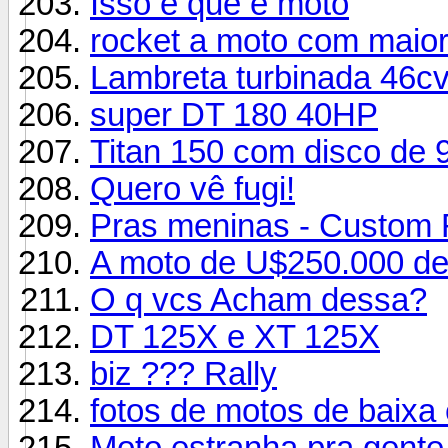
Isso é que é moto
rocket a moto com maior
Lambreta turbinada 46cv
super DT 180 40HP
Titan 150 com disco de 
Quero vê fugi!
Pras meninas - Custom
A moto de U$250.000 de 
O q vcs Acham dessa?
DT 125X e XT 125X
biz ??? Rally
fotos de motos de baixa e
Moto estranha pra gente 