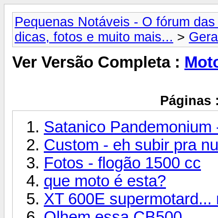
Pequenas Notáveis - O fórum das 
dicas, fotos e muito mais...
>
Gera
Ver Versão Completa :
Mot
Páginas 
Satanico Pandemonium -
Custom - eh subir pra 
Fotos - flogão 1500 cc
que moto é esta?
XT 600E supermotard... 
Olhem essa CB500...