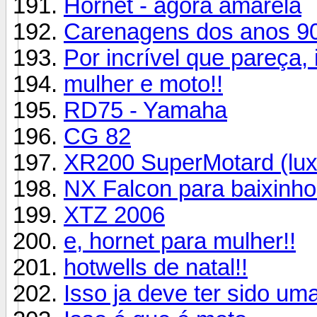
Hornet - agora amarela
Carenagens dos anos 9
Por incrível que pareça
mulher e moto!!
RD75 - Yamaha
CG 82
XR200 SuperMotard (lux
NX Falcon para baixinhos
XTZ 2006
e, hornet para mulher!!
hotwells de natal!!
Isso ja deve ter sido u