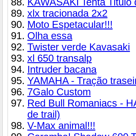
KAWASAKI Tenta Titulo 
xlx tracionada 2x2
Moto Espetacular!!!
Olha essa
Twister verde Kavasaki
xl 650 transalp
Intruder bacana
YAMAHA - Tração traseir
7Galo Custom
Red Bull Romaniacs - 
de trail)
V-Max animal!!!