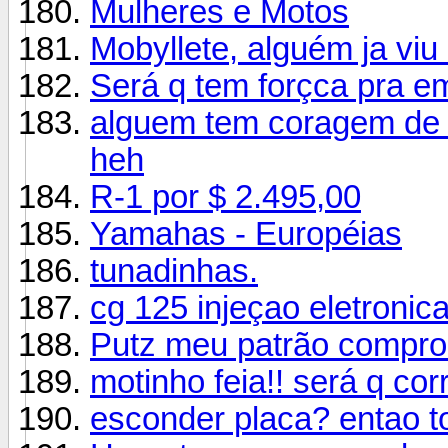
Mulheres e Motos
Mobyllete, alguém ja viu
Será q tem forçca pra e
alguem tem coragem de 
heh
R-1 por $ 2.495,00
Yamahas - Européias
tunadinhas.
cg 125 injeçao eletronica
Putz meu patrão compro
motinho feia!! será q cor
esconder placa? entao 