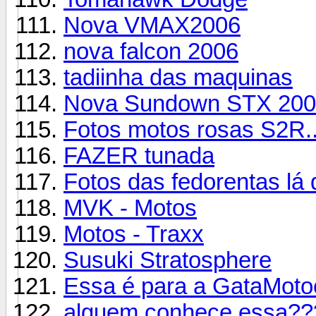
Nova VMAX2006
nova falcon 2006
tadiinha das maquinas
Nova Sundown STX 200c
Fotos motos rosas S2R..
FAZER tunada
Fotos das fedorentas lá 
MVK - Motos
Motos - Traxx
Susuki Stratosphere
Essa é para a GataMotoc
alguem conhece essa??