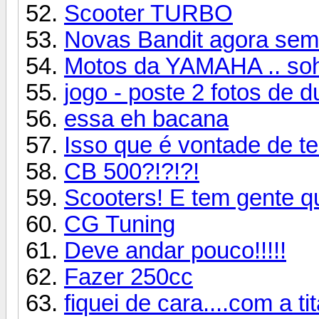
Scooter TURBO
Novas Bandit agora sem
Motos da YAMAHA .. soh 
jogo - poste 2 fotos de 
essa eh bacana
Isso que é vontade de t
CB 500?!?!?!
Scooters! E tem gente qu
CG Tuning
Deve andar pouco!!!!!
Fazer 250cc
fiquei de cara....com a ti