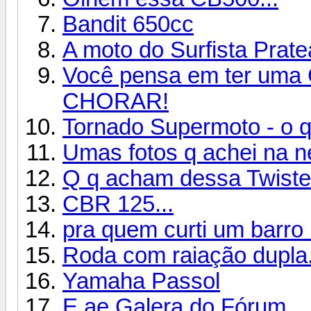
Bandit 650cc
A moto do Surfista Prate
Você pensa em ter uma
CHORAR!
Tornado Supermoto - o 
Umas fotos q achei na ne
Q q acham dessa Twiste
CBR 125...
pra quem curti um barr
Roda com raiação dupla.
Yamaha Passol
E ae Galera do Fórum...