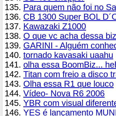
Para quem não foi no S
CB 1300 Super BOL D´
Kawazaki Z1000
O que vc acha dessa bi
GARINI - Alguém conhe
tornado kavasaki uaahu
olha essa BoomBiz... h
Titan com freio a disco t
Olha essa R1 que louco
Vídeo- Nova R6 2006
YBR com visual diferent
YES é lançamento MUND