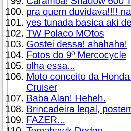
Caramba! Shadow 600 Tur
pra quem duvidava!!!! n
yes tunada basica aki d
TW Polaco MOtos
Gostei dessa! ahahaha!
Fotos do 9º Mercocycle
olha essa...
Moto conceito da Honda
Cruiser
Baba Alan! Heheh.
Brincadeira legal, poste
FAZER...
Tomahawk Dodge