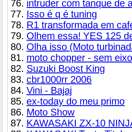
intruder com tanque de a
Isso é q é tuning
R1 transformada em café
Olhem essa! YES 125 de 
Olha isso (Moto turbinad
moto chopper - sem eixo 
Suzuki Boost King
cbr1000rr 2006
Vini - Bajaj
ex-today do meu primo
Moto Show
KAWASAKI ZX-10 NINJ