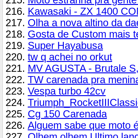
Kawasaki - ZX 1400 C
Olha a nova altino da da
Gosta de Custom mais t
Super Hayabusa
tw q achei no orkut
MV AGUSTA - Brutale S,
TW carenada pra menin
Vespa turbo 42cv
Triumph_RocketIIIClassi
Cg 150 Carenada
Alguem sabe que moto é
Olhem olhem Ultimo l