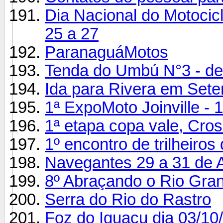
Dia Nacional do Motocicl
25 a 27
ParanaguáMotos
Tenda do Umbú N°3 - des
Ida para Rivera em Set
1ª ExpoMoto Joinville - 
1ª etapa copa vale, Cros
1º encontro de trilheiro
Navegantes 29 a 31 de 
8º Abraçando o Rio Gran
Serra do Rio do Rastro
Foz do Iguaçu dia 03/10