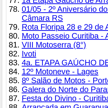
1a Etapa Gaúcho de Arr
01/05 - 2º Aniversário d
Câmara RS
Rota Floripa 28 e 29 de A
Moto Passeio Curitiba - 
VIII Motoserra (8°)
Ivoti
4a. ETAPA GAÚCHO 
12º Motoneve - Lages
8º Salão de Motos - Port
Galera do Norte do Para
Festa do Divino - Curiti
Arrancada em Guarapua