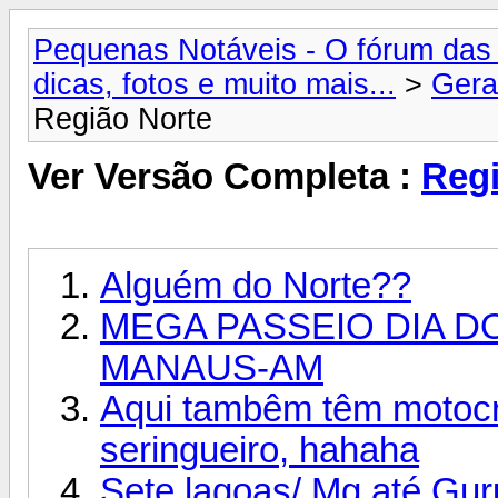
Pequenas Notáveis - O fórum das 
dicas, fotos e muito mais...
>
Gera
Região Norte
Ver Versão Completa :
Regi
Alguém do Norte??
MEGA PASSEIO DIA DO 
MANAUS-AM
Aqui tambêm têm motocro
seringueiro, hahaha
Sete lagoas/ Mg até Gur