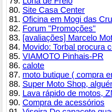
Lona de Freio
Site Casa Center
Oficina em Mogi das Cr
Forum "Promoções"
[avaliações] Marcelo Mo
Movido: Torbal procura 
VIAMOTO Pinhais-PR
calote
moto butique ( compra e
Super Moto Shop, algu
Lava rápido de motos, Z
Compra de acessórios
Viseira Do capacete qua