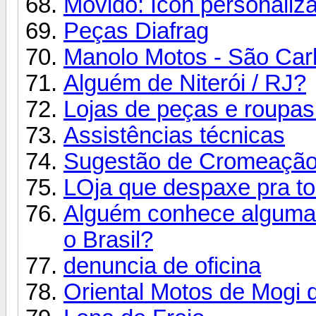
Movido: Icon personaliza
Peças Diafrag
Manolo Motos - São Car
Alguém de Niterói / RJ?
Lojas de peças e roupas
Assistências técnicas
Sugestão de Cromeaçã
LOja que despaxe pra to
Alguém conhece alguma l
o Brasil?
denuncia de oficina
Oriental Motos de Mogi 