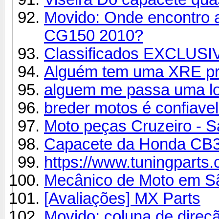
Movido: Onde encontro as
CG150 2010?
Classificados EXCLUSIV
Alguém tem uma XRE pr
alguem me passa uma loj
breder motos é confiave
Moto peças Cruzeiro - S
Capacete da Honda CB
https://www.tuningparts
Mecânico de Moto em S
[Avaliações] MX Parts
Movido: coluna de direç