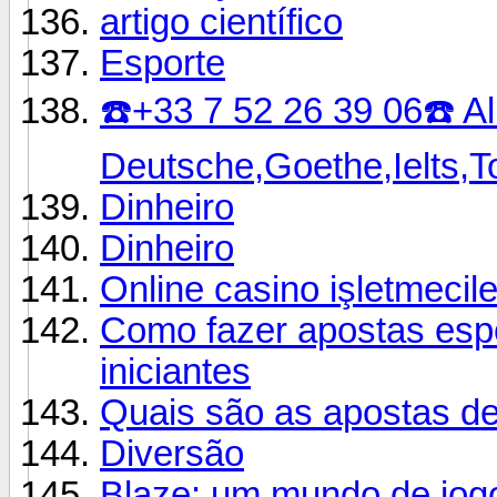
artigo científico
Esporte
☎️+33 7 52 26 39 06☎️ Al
Deutsche,Goethe,Ielts,
Dinheiro
Dinheiro
Online casino işletmecile
Como fazer apostas espor
iniciantes
Quais são as apostas d
Diversão
Blaze: um mundo de jog