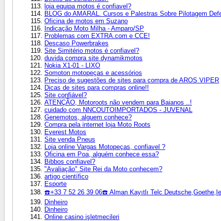
loja equipa motos é confiavel?
BLOG do AMARAL. Cursos e Palestras Sobre Pilotagem Defe
Oficina de motos em Suzano
Indicação Moto Milha - Amparo/SP
Problemas com EXTRA.com e CCE!
Descaso Powerbrakes
Site Simitério motos é confiavel?
duvida compra site dynamikmotos
Nokia X1-01 - LIXO
Somoton motopeças e acessórios
Preciso de sugestões de sites para compra de AROS VIPER
Dicas de sites para compras online!!
Site confiável?
ATENÇÃO, Motoroots não vendem para Baianos ..!
cuidado com NNCOUTOIMPORTADOS - JUVENAL
Genemotos, alguem conhece?
Compra pela internet loja Moto Roots
Everest Motos
Site venda Pneus
Loja online Vargas Motopeças, confiavel ?
Oficina em Poa, alguém conhece essa?
Bibbos confiavel?
"Avaliação" Site Rei da Moto conhecem?
artigo científico
Esporte
☎️+33 7 52 26 39 06☎️ Alman Kayıtlı Telc Deutsche,Goethe,I
Dinheiro
Dinheiro
Online casino işletmecileri