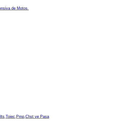
nsiva de Motos.
elts,Toiec,Pmp,Chst ve Pasa