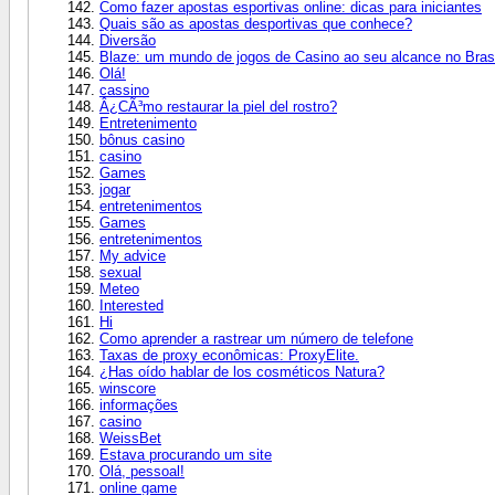
Como fazer apostas esportivas online: dicas para iniciantes
Quais são as apostas desportivas que conhece?
Diversão
Blaze: um mundo de jogos de Casino ao seu alcance no Brasi
Olá!
cassino
Â¿CÃ³mo restaurar la piel del rostro?
Entretenimento
bônus casino
casino
Games
jogar
entretenimentos
Games
entretenimentos
My advice
sexual
Meteo
Interested
Hi
Como aprender a rastrear um número de telefone
Taxas de proxy econômicas: ProxyElite.
¿Has oído hablar de los cosméticos Natura?
winscore
informações
casino
WeissBet
Estava procurando um site
Olá, pessoal!
online game