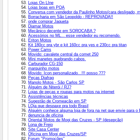
Lojas On LIne
Lojas boas em POA
Conversa com vendedor da Paulinho Motos(cara desligado, ma
Borracharia em São Leopoldo - REPROVADA!!
onde comprar Jaqueta
Diamar Motos
Mecânico decente em SOROCABA ?
Acessórios no ML... esse vendedor eu recomendo.
Eriton Motos
Kit 180cc pra ybr e kit 160cc pra yes e 230cc pra titan
Power Cams
Movido: cavalete central da comet 250
Mini manetes quebrando cabos.
Carburador CG-150
marquinho motos
Movido: Icon personalizado...!!! posso ???
Peças Diafrag
Manolo Motos - São Carlos SP
Alguém de Niterói / RJ?
Lojas de peças e roupas para motos na internet
Assistências técnicas
Sugestão de Cromeação em SP
LOja que despaxe pra todo Brasil
Alguém conhece alguma loja de fora na net que envie para o 
denuncia de oficina
Oriental Motos de Mogi das Cruzes - SP (desepção)
Lona de Freio
Site Casa Center
Oficina em Mogi das Cruzes/SP
Forum "Promoções"