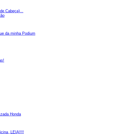
de Cabeça)...
ção
que da minha Podium
as!
rizada Honda
cina, LEIA!!!!