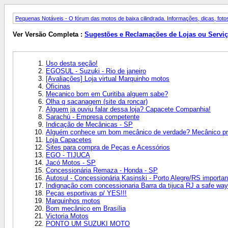
Pequenas Notáveis - O fórum das motos de baixa cilindrada. Informações, dicas, fotos
Ver Versão Completa :
Sugestões e Reclamações de Lojas ou Servi
Uso desta seção!
EGOSUL - Suzuki - Rio de janeiro
[Avaliações] Loja virtual Marquinho motos
Oficinas
Mecanico bom em Curitiba alguem sabe?
Olha q sacanagem (site da roncar)
Alguem ja ouviu falar dessa loja? Capacete Companhia!
Sarachú - Empresa competente
Indicação de Mecânicas - SP
Alguém conhece um bom mecânico de verdade? Mecânico pr
Loja Capacetes
Sites para compra de Peças e Acessórios
EGO - TIJUCA
Jacó Motos - SP
Concessionária Remaza - Honda - SP
Autosul - Concessionária Kasinski - Porto Alegre/RS importan
Indignação com concessionaria Barra da tijuca RJ a safe way
Peças esportivas p/ YES!!!
Marquinhos motos
Bom mecânico em Brasília
Victoria Motos
PONTO UM SUZUKI MOTO