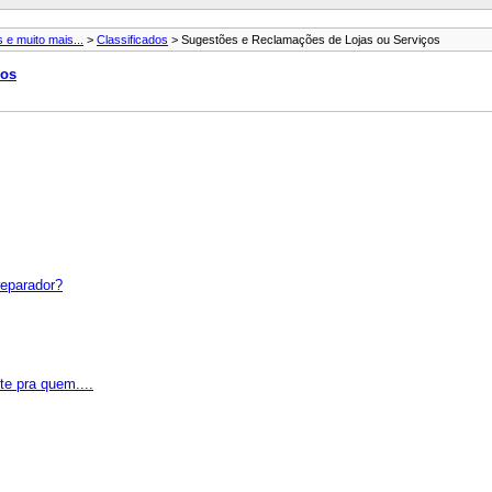
 e muito mais...
>
Classificados
> Sugestões e Reclamações de Lojas ou Serviços
ços
eparador?
te pra quem....