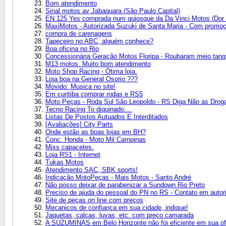
Bom atendimento
Sinal motos av Jabaquara (São Paulo Capital)
EN 125 Yes comprada num quiosque da Da Vinci Motos (Dor 
MaxiMotos - Autorizada Suzuki de Santa Maria - Com promo
compra de carenagens
Tapeceiro no ABC, alguém conhece?
Boa oficina no Rio
Concessionária Geração Motos Floripa - Roubaram meio tan
M13 motos. Muito bom atendimento
Moto Shop Racing - Ótima loja.
Loja boa na General Osorio ???
Movido: Musica no site!
Em curitiba comprar rodas e RS5
Moto Peças - Roda Sul São Leopoldo - RS Diga Não as Drog
Tecno Racing To diquinado....
Listas De Postos Autuados E Interditados
[Avaliações] City Parts
Onde estão as boas lojas em BH?
Conc. Honda - Moto Mil Campinas
Mixs capacetes.
Loja RS1 - Internet
Tukas Motos
Atendimento SAC, SBK sports!
Indicação MotoPeças - Mais Motos - Santo André
Não posso deixar de parabenizar a Sundown Rio Preto
Preciso de ajuda do pessoal do PN no RS - Contato em auto
Site de peças on line com preços
Mecanicos de confiança em sua cidade, indique!
Jaquetas, calças, luvas, etc. com preço camarada
A SUZUMINAS em Belo Horizonte não foi eficiente em sua ofi