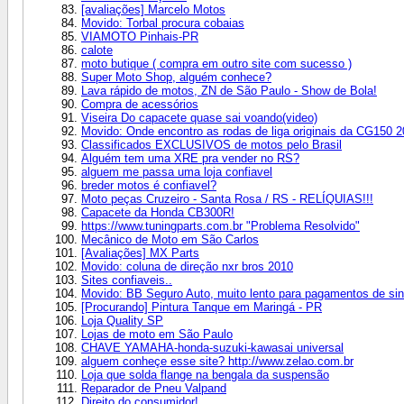
[avaliações] Marcelo Motos
Movido: Torbal procura cobaias
VIAMOTO Pinhais-PR
calote
moto butique ( compra em outro site com sucesso )
Super Moto Shop, alguém conhece?
Lava rápido de motos, ZN de São Paulo - Show de Bola!
Compra de acessórios
Viseira Do capacete quase sai voando(video)
Movido: Onde encontro as rodas de liga originais da CG150 
Classificados EXCLUSIVOS de motos pelo Brasil
Alguém tem uma XRE pra vender no RS?
alguem me passa uma loja confiavel
breder motos é confiavel?
Moto peças Cruzeiro - Santa Rosa / RS - RELÍQUIAS!!!
Capacete da Honda CB300R!
https://www.tuningparts.com.br "Problema Resolvido"
Mecânico de Moto em São Carlos
[Avaliações] MX Parts
Movido: coluna de direção nxr bros 2010
Sites confiaveis..
Movido: BB Seguro Auto, muito lento para pagamentos de sinis
[Procurando] Pintura Tanque em Maringá - PR
Loja Quality SP
Lojas de moto em São Paulo
CHAVE YAMAHA-honda-suzuki-kawasai universal
alguem conheçe esse site? http://www.zelao.com.br
Loja que solda flange na bengala da suspensão
Reparador de Pneu Valpand
Direito do consumidor!