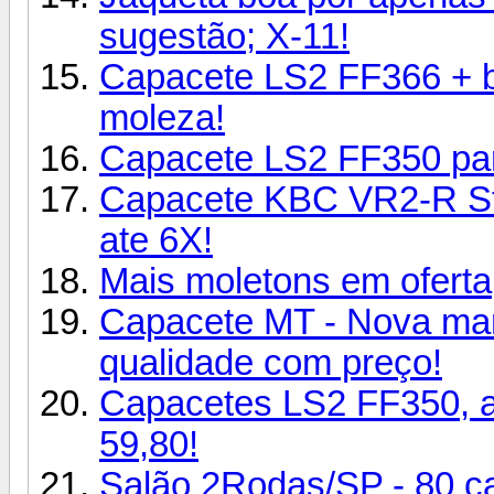
sugestão; X-11!
Capacete LS2 FF366 + b
moleza!
Capacete LS2 FF350 parc
Capacete KBC VR2-R Ste
ate 6X!
Mais moletons em oferta
Capacete MT - Nova mar
qualidade com preço!
Capacetes LS2 FF350, a
59,80!
Salão 2Rodas/SP - 80 c