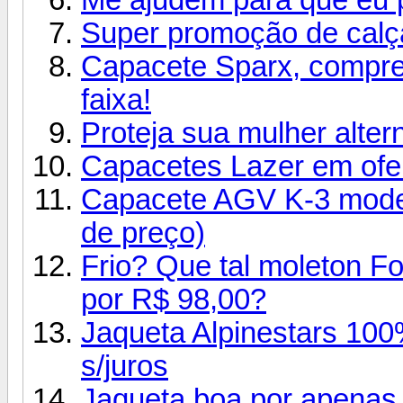
Super promoção de calç
Capacete Sparx, compre 
faixa!
Proteja sua mulher alter
Capacetes Lazer em ofe
Capacete AGV K-3 mode
de preço)
Frio? Que tal moleton F
por R$ 98,00?
Jaqueta Alpinestars 10
s/juros
Jaqueta boa por apenas