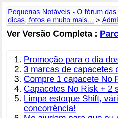
Pequenas Notáveis - O fórum das 
dicas, fotos e muito mais...
>
Admi
Ver Versão Completa :
Parc
Promoção para o dia d
3 marcas de capacetes d
Compre 1 capacete No Ri
Capacetes No Risk + 2 su
Limpa estoque Shift, vá
concorrência!
Me ajudem para que eu p