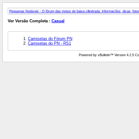
Pequenas Notáveis - O fórum das motos de baixa cilindrada. Informações, dicas, fotos
Ver Versão Completa :
Casual
Camisetas do Fórum PN
Camisetas do PN - RS1
Powered by vBulletin™ Version 4.2.5 Copy