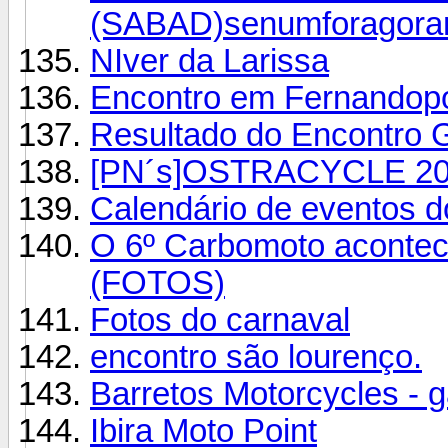
(SABAD)senumforagora
NIver da Larissa
Encontro em Fernandopo
Resultado do Encontro 
[PN´s]OSTRACYCLE 20
Calendário de eventos d
O 6º Carbomoto acontec
(FOTOS)
Fotos do carnaval
encontro são lourenço.
Barretos Motorcycles -
Ibira Moto Point