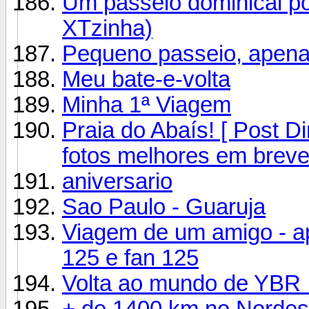
Um passeio dominical por
XTzinha)
Pequeno passeio, apen
Meu bate-e-volta
Minha 1ª Viagem
Praia do Abaís! [ Post D
fotos melhores em brev
aniversario
Sao Paulo - Guaruja
Viagem de um amigo - ap
125 e fan 125
Volta ao mundo de YBR !
+ de 1400 km no Nordes