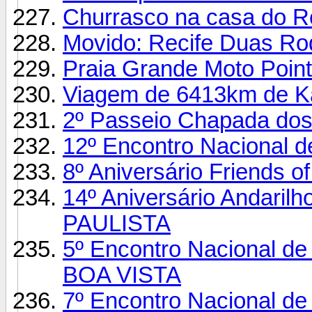
Churrasco na casa do R
Movido: Recife Duas Ro
Praia Grande Moto Point
Viagem de 6413km de K
2º Passeio Chapada dos
12º Encontro Nacional d
8º Aniversário Friends o
14º Aniversário Andari
PAULISTA
5º Encontro Nacional d
BOA VISTA
7º Encontro Nacional de