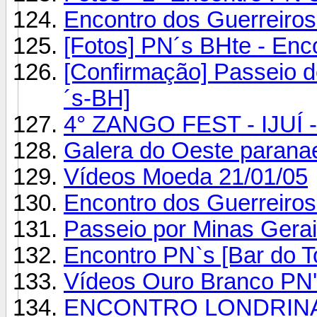
Encontro dos Guerreiro
[Fotos] PN´s BHte - En
[Confirmação] Passei
´s-BH]
4° ZANGO FEST - IJUÍ
Galera do Oeste parana
Vídeos Moeda 21/01/05
Encontro dos Guerreiros
Passeio por Minas Gerais
Encontro PN`s [Bar do T
Vídeos Ouro Branco PN'
ENCONTRO LONDRINA