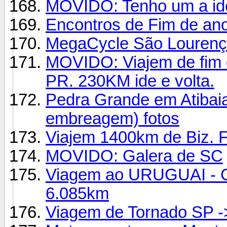
MOVIDO: Tenho um a ide
Encontros de Fim de an
MegaCycle São Louren
MOVIDO: Viajem de fim 
PR. 230KM ide e volta.
Pedra Grande em Atibaia
embreagem) fotos
Viajem 1400km de Biz. 
MOVIDO: Galera de SC
Viagem ao URUGUAI - C
6.085km
Viagem de Tornado SP 