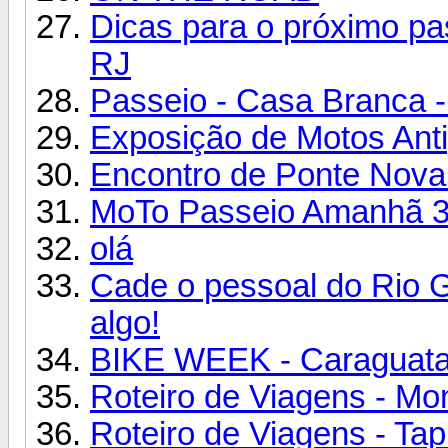
Dicas para o próximo pas
RJ
Passeio - Casa Branca 
Exposição de Motos Anti
Encontro de Ponte Nova
MoTo Passeio Amanhã 30
olá
Cade o pessoal do Rio 
algo!
BIKE WEEK - Caraguat
Roteiro de Viagens - Mo
Roteiro de Viagens - Tapi