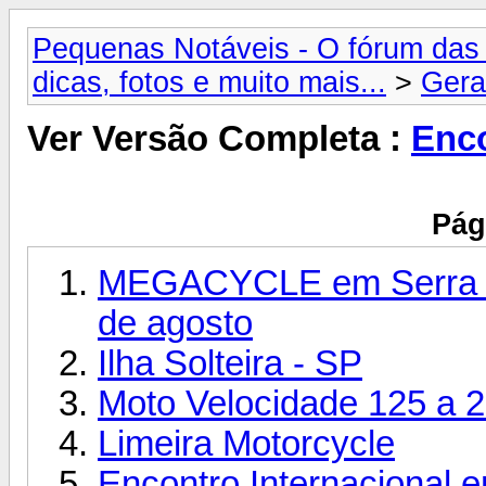
Pequenas Notáveis - O fórum das 
dicas, fotos e muito mais...
>
Gera
Ver Versão Completa :
Enco
Pág
MEGACYCLE em Serra Ne
de agosto
Ilha Solteira - SP
Moto Velocidade 125 a 
Limeira Motorcycle
Encontro Internacional 