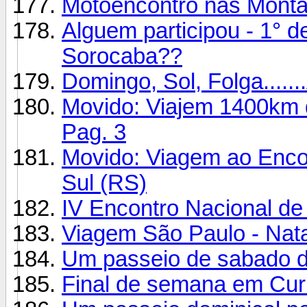
Motoencontro nas Monta
Alguem participou - 1° 
Sorocaba??
Domingo, Sol, Folga....
Movido: Viajem 1400km 
Pag. 3
Movido: Viagem ao Enco
Sul (RS)
IV Encontro Nacional de 
Viagem São Paulo - Nata
Um passeio de sabado 
Final de semana em Curi