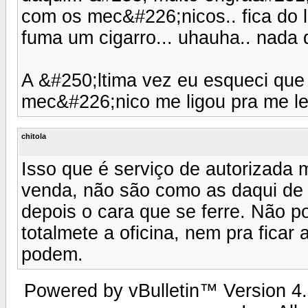
com os mec&#226;nicos.. fica do 
fuma um cigarro... uhauha.. nada 
A &#250;ltima vez eu esqueci que 
mec&#226;nico me ligou pra me l
chitola
Isso que é serviço de autorizada
venda, não são como as daqui de 
depois o cara que se ferre. Não p
totalmete a oficina, nem pra ficar
podem.
Powered by vBulletin™ Version 4.2