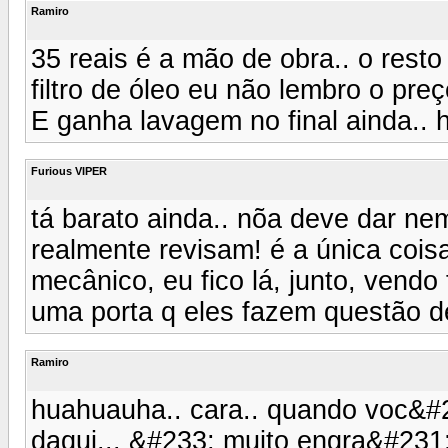
Ramiro
35 reais é a mão de obra.. o resto
filtro de óleo eu não lembro o preç
E ganha lavagem no final ainda.. h
Furious VIPER
tá barato ainda.. nõa deve dar nem
realmente revisam! é a única cois
mecânico, eu fico lá, junto, vendo
uma porta q eles fazem questão de
Ramiro
huahuauha.. cara.. quando voc&#2
daqui... &#233; muito engra&#231;