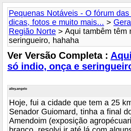
Pequenas Notáveis - O fórum das 
dicas, fotos e muito mais...
>
Gera
Região Norte
> Aqui tambêm têm m
seringueiro, hahaha
Ver Versão Completa :
Aqu
só indio, onça e seringuei
alley.angelo
Hoje, fui a cidade que tem a 25 k
Senador Guiomard, tinha a final do
Amendoim (exposição agropécuari
branco, resolvi ir até lá com algu