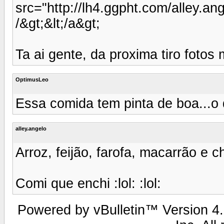
src="http://lh4.ggpht.com/alle
/&gt;&lt;/a&gt;
Ta ai gente, da proxima tiro fotos 
OptimusLeo
Essa comida tem pinta de boa...o 
alley.angelo
Arroz, feijão, farofa, macarrão e c
Comi que enchi :lol: :lol:
Powered by vBulletin™ Version 4.2