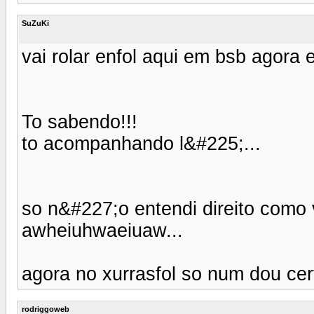
SuZuKi
vai rolar enfol aqui em bsb agora e
To sabendo!!!
to acompanhando l&#225;...
so n&#227;o entendi direito como v
awheiuhwaeiuaw...
agora no xurrasfol so num dou cer
rodriggoweb