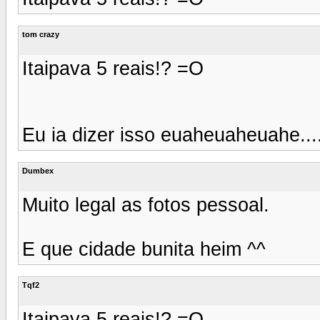
tom crazy
Itaipava 5 reais!? =O
Eu ia dizer isso euaheuaheuahe....
Dumbex
Muito legal as fotos pessoal.
E que cidade bunita heim ^^
Tqf2
Itaipava 5 reais!? =O