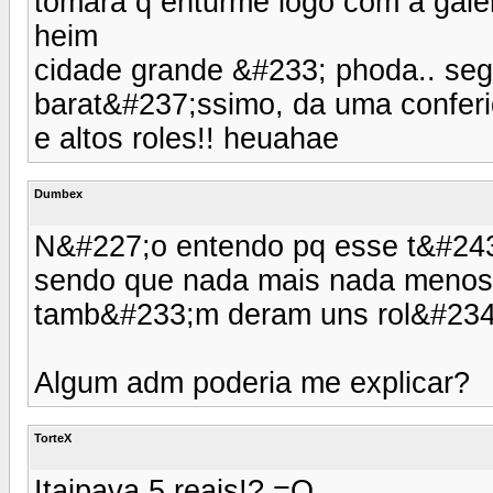
tomara q enturme logo com a gale
heim
cidade grande &#233; phoda.. segu
barat&#237;ssimo, da uma conferi
e altos roles!! heuahae
Dumbex
N&#227;o entendo pq esse t&#243;
sendo que nada mais nada menos 
tamb&#233;m deram uns rol&#234;
Algum adm poderia me explicar?
TorteX
Itaipava 5 reais!? =O