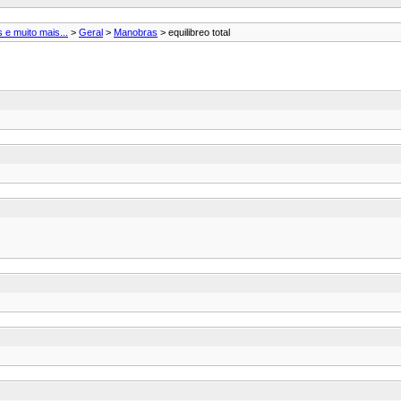
 e muito mais...
>
Geral
>
Manobras
> equilibreo total