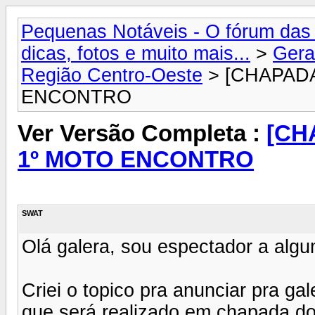
Pequenas Notáveis - O fórum das 
dicas, fotos e muito mais...
>
Gera
Região Centro-Oeste
> [CHAPAD
ENCONTRO
Ver Versão Completa :
[CH
1º MOTO ENCONTRO
SWAT
Olá galera, sou espectador a alg
Criei o topico pra anunciar pra g
que será realizado em chapada d