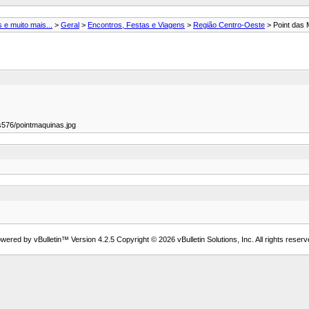
 e muito mais...
>
Geral
>
Encontros, Festas e Viagens
>
Região Centro-Oeste
> Point das
76/pointmaquinas.jpg
wered by vBulletin™ Version 4.2.5 Copyright © 2026 vBulletin Solutions, Inc. All rights reserv