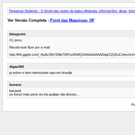
Pequenas Notáveis - O fórum das motos de baixa cilindrada. Informações, dicas, fotos
Ver Versão Completa :
Point das Maquinas- DF
blaugusto
Oi, povo.
Recebi este flyer por e-mail:
http://lh5.ggpht.com/_Nu8v35h72Mk/TAPcs65WQII/AAAAAAAADdg/Z2QEuCmhxmU/s5
digao300
ja estive e bem interesante aqui em brasilia
buneco
bacana!
se fosse mais perto eu iria qualqer dia desses...
Po