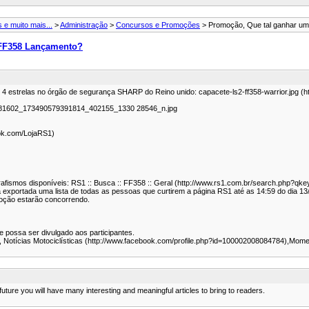
 e muito mais...
>
Administração
>
Concursos e Promoções
> Promoção, Que tal ganhar u
 FF358 Lançamento?
estrelas no órgão de segurança SHARP do Reino unido: capacete-ls2-ff358-warrior.jpg (htt
4581602_173490579391814_402155_1330 28546_n.jpg
ok.com/LojaRS1)
rafismos disponíveis: RS1 :: Busca :: FF358 :: Geral (http://www.rs1.com.br/search.php?
rá exportada uma lista de todas as pessoas que curtirem a página RS1 até as 14:59 do dia 
oção estarão concorrendo.
 possa ser divulgado aos participantes.
, Notícias Motociclísticas (http://www.facebook.com/profile.php?id=100002008084784),Mo
future you will have many interesting and meaningful articles to bring to readers.