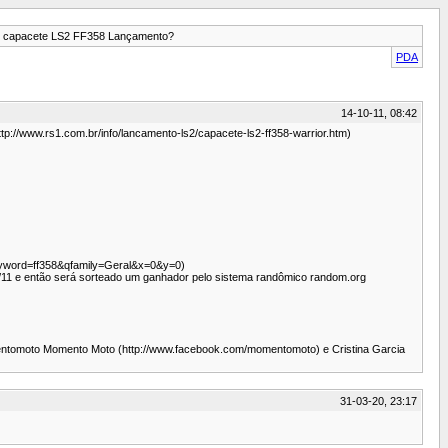
m capacete LS2 FF358 Lançamento?
PDA
14-10-11, 08:42
p://www.rs1.com.br/info/lancamento-ls2/capacete-ls2-ff358-warrior.htm)
qkeyword=ff358&qfamily=Geral&x=0&y=0)
13/11 e então será sorteado um ganhador pelo sistema randômico random.org
mentomoto Momento Moto (http://www.facebook.com/momentomoto) e Cristina Garcia
31-03-20, 23:17