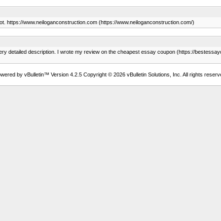
 a lot. https://www.neiloganconstruction.com (https://www.neiloganconstruction.com/)
 very detailed description. I wrote my review on the cheapest essay coupon (https://bestessa
wered by vBulletin™ Version 4.2.5 Copyright © 2026 vBulletin Solutions, Inc. All rights reserv