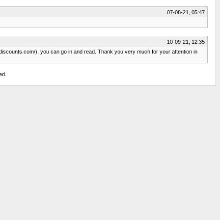
07-08-21, 05:47
10-09-21, 12:35
ydiscounts.com/), you can go in and read. Thank you very much for your attention in
ed.