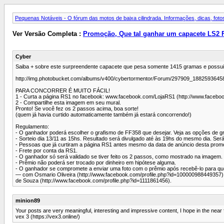
Pequenas Notáveis - O fórum das motos de baixa cilindrada. Informações, dicas, fotos
Ver Versão Completa :
Promoção, Que tal ganhar um capacete LS2
Cyber
Saiba + sobre este surpreendente capacete que pesa somente 1415 gramas e possui 4 
http://img.photobucket.com/albums/v400/cybertormentor/Forum/297909_18825936
PARA CONCORRER É MUITO FÁCIL!
1 - Curta a página RS1 no facebook: www.facebook.com/LojaRS1 (http://www.facebo
2 - Compartilhe esta imagem em seu mural.
Pronto! Se você fez os 2 passos acima, boa sorte!
(quem já havia curtido automaticamente também já estará concorrendo!)
Regulamento:
- O ganhador poderá escolher o grafismo de FF358 que desejar. Veja as opções de g
- Sorteio dia 13/11 as 15hs. Resultado será divulgado até às 19hs do mesmo dia. Se
- Pessoas que já curtiram a página RS1 antes mesmo da data de anúncio desta prom
- Frete por conta da RS1.
- O ganhador só será validado se tiver feito os 2 passos, como mostrado na imagem.
- Prêmio não poderá ser trocado por dinheiro em hipótese alguma.
- O ganhador se compromete a enviar uma foto com o prêmio após recebê-lo para que
— com Osmario Oliveira (http://www.facebook.com/profile.php?id=100000988449357)
de Souza (http://www.facebook.com/profile.php?id=1111861456).
minion89
Your posts are very meaningful, interesting and impressive content, I hope in the near 
vex 3 (https://vex3.online/)