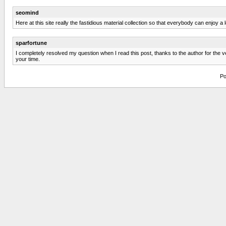
seomind
Here at this site really the fastidious material collection so that everybody can enjoy
sparfortune
I completely resolved my question when I read this post, thanks to the author for the
your time.
Po