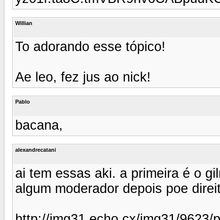
Willian
To adorando esse tópico!
Ae leo, fez jus ao nick!
Pablo
bacana,
alexandrecatani
ai tem essas aki. a primeira é o 
algum moderador depois poe direit
http://img31.echo.cx/img31/9623