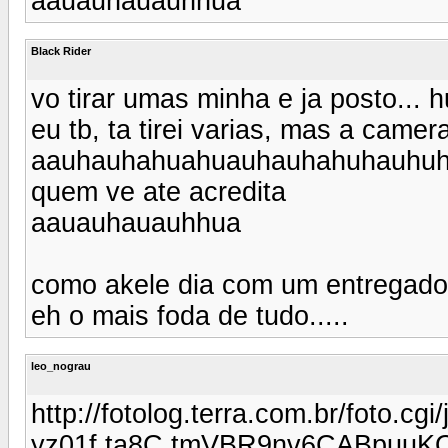
aauauhauauhhua
Black Rider
vo tirar umas minha e ja posto.
eu tb, ta tirei varias, mas a came
aauhauhahuahuauhauhahuhauhu
quem ve ate acredita
aauauhauauhhua
como akele dia com um entregador
eh o mais foda de tudo.....
leo_nograu
http://fotolog.terra.com.br/foto
yz01f.ta8C.tmVBR9nv6CABpuuKO