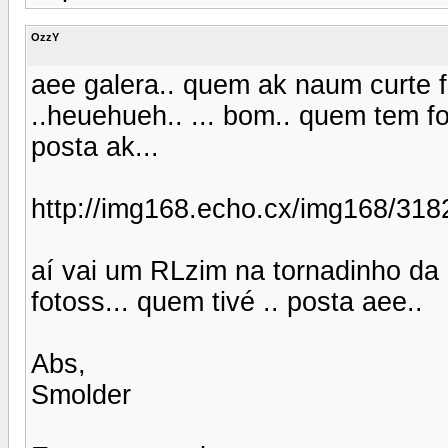
OzzY
aee galera.. quem ak naum curte
..heuehueh.. ... bom.. quem tem f
posta ak...
http://img168.echo.cx/img168/318
aí vai um RLzim na tornadinho da
fotoss... quem tivé .. posta aee..
Abs,
Smolder