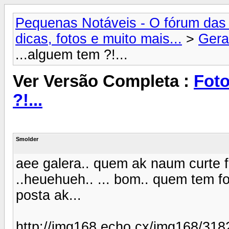
Pequenas Notáveis - O fórum das 
dicas, fotos e muito mais...
>
Gera
...alguem tem ?!...
Ver Versão Completa :
Foto
?!...
Smolder
aee galera.. quem ak naum curte
..heuehueh.. ... bom.. quem tem f
posta ak...
http://img168.echo.cx/img168/318