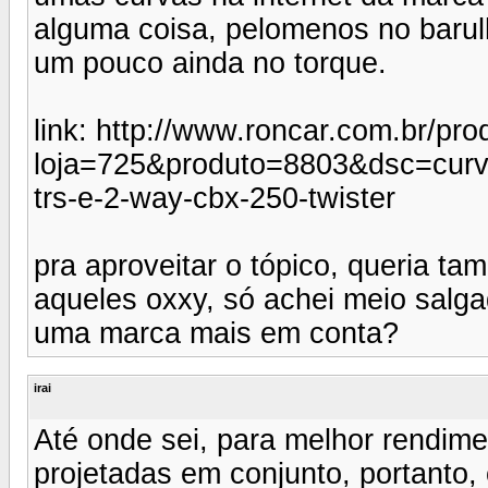
alguma coisa, pelomenos no barul
um pouco ainda no torque.
link: http://www.roncar.com.br/pr
loja=725&produto=8803&dsc=curva-
trs-e-2-way-cbx-250-twister
pra aproveitar o tópico, queria ta
aqueles oxxy, só achei meio salg
uma marca mais em conta?
irai
Até onde sei, para melhor rendime
projetadas em conjunto, portanto, 