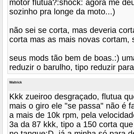
motor flutua?:shock: agora me deu
sozinho pra longe da moto...)
não sei se corta, mas deveria cor
corta mas as mais novas cortam, se
seus mods tão bem de boas.:) um
reduzir o barulho, tipo reduzir p
Waltrick
Kkk zueiroo desgraçado, flutua qu
mais o giro ele "se passa" não é f
a mais de 10k rpm, pela velocida
3a da 87 kkk, tipo a 150 corta que
no tanque:D, já a minha só para de