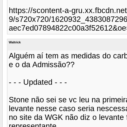
https://scontent-a-gru.xx.fbcdn.ne
9/s720x720/1620932_4383087296
aec7ed07894822c00a3f52612&o
Waltrick
Alguém aí tem as medidas do carbu
e o da Admissão??
- - - Updated - - -
Stone não sei se vc leu na primei
levante nesse caso seria nescessa
no site da WGK não diz o levante 
representante.