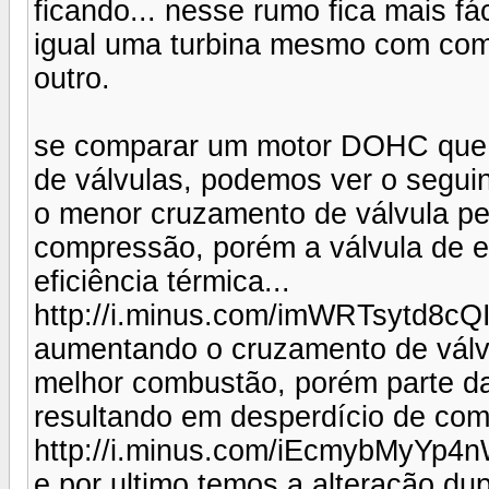
ficando... nesse rumo fica mais fá
igual uma turbina mesmo com comb
outro.
se comparar um motor DOHC que 
de válvulas, podemos ver o seguin
o menor cruzamento de válvula p
compressão, porém a válvula de 
eficiência térmica...
http://i.minus.com/imWRTsytd8cQI
aumentando o cruzamento de válv
melhor combustão, porém parte da
resultando em desperdício de comb
http://i.minus.com/iEcmybMyYp4n
e por ultimo temos a alteração du