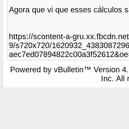
Agora que vi que esses cálculos 
https://scontent-a-gru.xx.fbcdn.ne
9/s720x720/1620932_4383087296
aec7ed07894822c00a3f52612&o
Powered by vBulletin™ Version 4.2
Inc. All