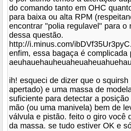
do comando tanto em OHC quanto
para baixa ou alta RPM (respeitand
encontrar "polia regulavel" para o
dessa questão.
http://i.minus.com/ibDVf35Ur3pyC
enfim, essa bagaça é complicada 
aeuhauehauheuaheuaheuahueha
ih! esqueci de dizer que o squirs
apertado) e uma massa de modelar
suficiente para detectar a posiçã
mão (ou uma manivela) bem de lev
válvula e pistão. feito o giro voc
da massa. se tudo estiver OK e só