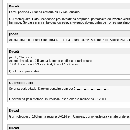
Ducati
Estou pedindo 7.500 de entrada ou 17.500 quitada.
Gui motoqueiro, Estou vendendo pra investir na empresa, participava do Twister Onli
henrique, Só passei em imbé quando estava voltando do encontro de Torres pra almo
jjacob
Aceita uma moto menor de entrada + grana, é uma xt225. Sou de Porto Alegre. Ela ta 
Ducati
jjacob, Ola Jacob
Aceito sim, ela está financiada como eu disse anteriormente.
7500 de entrada + 29 x de 464,00 ou 17.500 a vista.
Qual a sua proposta?
Gui motoqueiro
Só uma curisodade, já colou ponteiro com ela ?........................................
E parabens pela motoca, muito linda, essa cor é a melhor da GS 500
Ducati
Gui motoqueiro, 190km na reta na BR116 em Canoas, como teste pra ver até onde ia,
Ducati