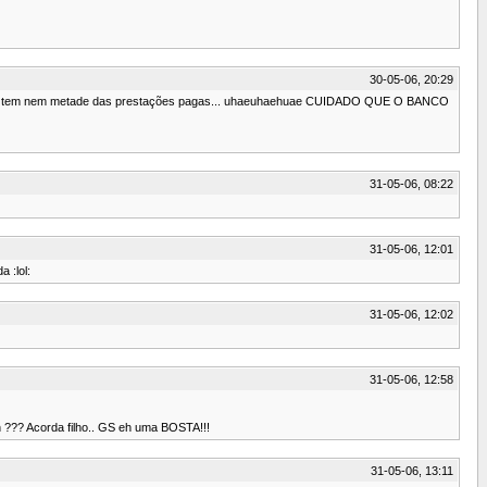
30-05-06, 20:29
.. num tem nem metade das prestações pagas... uhaeuhaehuae CUIDADO QUE O BANCO
31-05-06, 08:22
31-05-06, 12:01
 :lol:
31-05-06, 12:02
31-05-06, 12:58
n ??? Acorda filho.. GS eh uma BOSTA!!!
31-05-06, 13:11