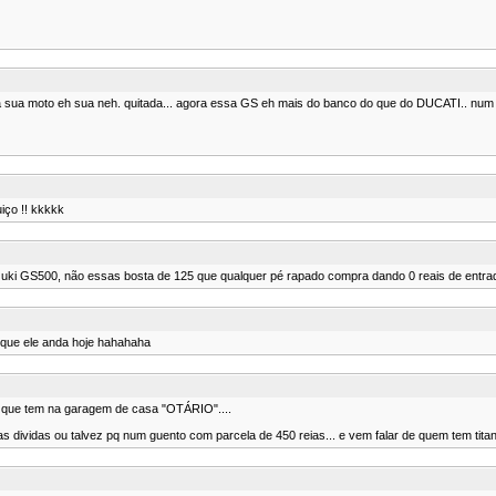
nos a sua moto eh sua neh. quitada... agora essa GS eh mais do banco do que do DUCATI
iço !! kkkkk
zuki GS500, não essas bosta de 125 que qualquer pé rapado compra dando 0 reais de entrada
o que ele anda hoje hahahaha
o que tem na garagem de casa "OTÁRIO"....
s dividas ou talvez pq num guento com parcela de 450 reias... e vem falar de quem tem tita