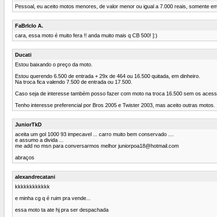
Pessoal, eu aceito motos menores, de valor menor ou igual a 7.000 reais, somente e
FaBrIcIo A.
cara, essa moto é muito fera !! anda muito mais q CB 500! ]:)
Ducati
Estou baixando o preço da moto.
Estou querendo 6.500 de entrada + 29x de 464 ou 16.500 quitada, em dinheiro.
Na troca fica valendo 7.500 de entrada ou 17.500.
Caso seja de interesse também posso fazer com moto na troca 16.500 sem os acess
Tenho interesse preferencial por Bros 2005 e Twister 2003, mas aceito outras motos.
JuniorTkD
aceita um gol 1000 93 impecavel ... carro muito bem conservado ....
e assumo a divida ...
me add no msn para conversarmos melhor
juniorpoa18@hotmail.com
abraços
alexandrecatani
kkkkkkkkkkkk
e minha cg q é ruim pra vende...
essa moto ta ate hj pra ser despachada