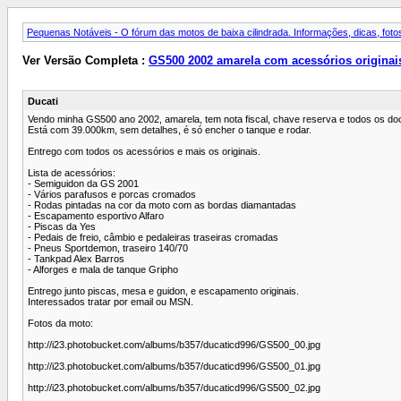
Pequenas Notáveis - O fórum das motos de baixa cilindrada. Informações, dicas, fotos
Ver Versão Completa :
GS500 2002 amarela com acessórios originai
Ducati
Vendo minha GS500 ano 2002, amarela, tem nota fiscal, chave reserva e todos os d
Está com 39.000km, sem detalhes, é só encher o tanque e rodar.
Entrego com todos os acessórios e mais os originais.
Lista de acessórios:
- Semiguidon da GS 2001
- Vários parafusos e porcas cromados
- Rodas pintadas na cor da moto com as bordas diamantadas
- Escapamento esportivo Alfaro
- Piscas da Yes
- Pedais de freio, câmbio e pedaleiras traseiras cromadas
- Pneus Sportdemon, traseiro 140/70
- Tankpad Alex Barros
- Alforges e mala de tanque Gripho
Entrego junto piscas, mesa e guidon, e escapamento originais.
Interessados tratar por email ou MSN.
Fotos da moto:
http://i23.photobucket.com/albums/b357/ducaticd996/GS500_00.jpg
http://i23.photobucket.com/albums/b357/ducaticd996/GS500_01.jpg
http://i23.photobucket.com/albums/b357/ducaticd996/GS500_02.jpg