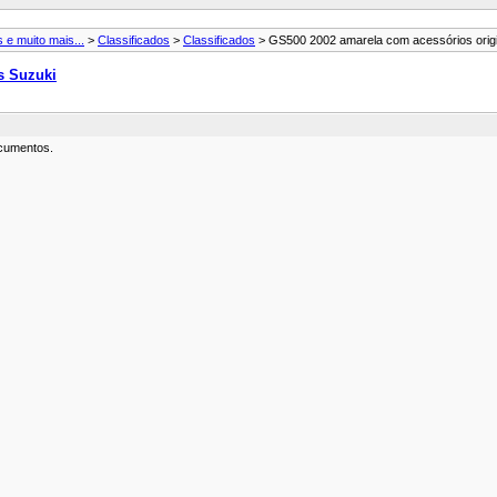
 e muito mais...
>
Classificados
>
Classificados
> GS500 2002 amarela com acessórios origi
s Suzuki
ocumentos.