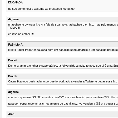
ENCAIADA
do 500 conto nela e assumo as prestacao kkkkkkkk
digarne
uhaeuhaehe ow catani, o kra fala da sua moto.. aehauhae q eh lixo, mas pelo me
TOMA!!!!
eh isso ae catani !!!!
FaBrIcIo A.
kkkkk ! quer trocar essa Jaca com um casal de sapo amarelo e um casal de porco su
Ducati
Demoraram pra encher o saco otários, ja foi vendida a muito tempo, isso ai é uma Su
Ducati
Catani fica todo queimadinho porque foi obrigado a vender a Twister e pegar esse lix
digarne
e vc axa q suzuki GS 500 é muita coisa??? fica esnobando quem tem titan ??? olha 
tava soh esperando vc falar novamente de das titans... vc vendeu a GS pra pagar sua
Alan