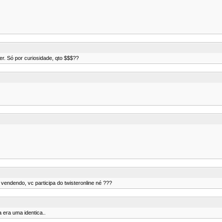
er. Só por curiosidade, qto $$$??
 vendendo, vc participa do twisteronline né ???
a era uma identica..