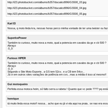
http://i23.photobucket.com/albums/b357/ducaticd996/GS500_03.jpg
http://i23.photobucket.com/albums/b357/ducaticd996/GS500_04.jpg
http://i23.photobucket.com/albums/b357/ducaticd996/GS500_05.jpg
Karl El
Nossa, q moto linda kra, nessas horas perco minha vontade de ter uma twister ou faz
SuperIcePower
Também to curioso, muito nova a moto, qual a potencia em cavalos da gs e cb 500 ?
Abraço
:0_0:
Furious VIPER
Também to curioso, muito nova a moto, qual a potencia em cavalos da gs e cb 500 ?
Abraço
:0_0:
Segundo o Site Moto Esporte.. a GS tem 52cv.. e a CB tem 54cv...
Já vi em outros sites variações de potência em cvs...mas a média é isso aí mesmo!!
Gui motoqueiro
Perfeita essa motoca heim, só falto serra a rabeta ! Quanto que vc pede ???? pq está
henrique
tá muito linda essa moto!! nossa... acho que eu já vi ela aqui na praia.. se nao era ess