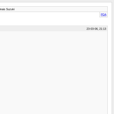
nais Suzuki
PDA
23-03-06, 21:13