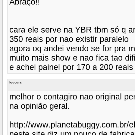
Abraço!!
cara ele serve na YBR tbm só q a
350 reais por nao existir paralelo
agora oq andei vendo se for pra m
muito mais show e nao fica tao difi
e achei painel por 170 a 200 reais
loucura
melhor o contagiro nao original p
na opinião geral.
http://www.planetabuggy.com.br/el
neste site diz um pouco de fabrica