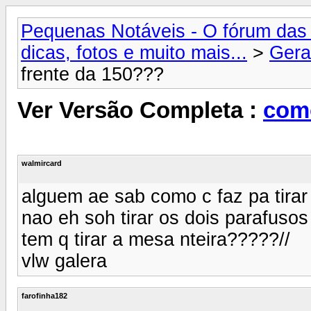
Pequenas Notáveis - O fórum das 
dicas, fotos e muito mais...
>
Gera
frente da 150???
Ver Versão Completa :
como
walmircard
alguem ae sab como c faz pa tirar
nao eh soh tirar os dois parafusos 
tem q tirar a mesa nteira?????//
vlw galera
farofinha182