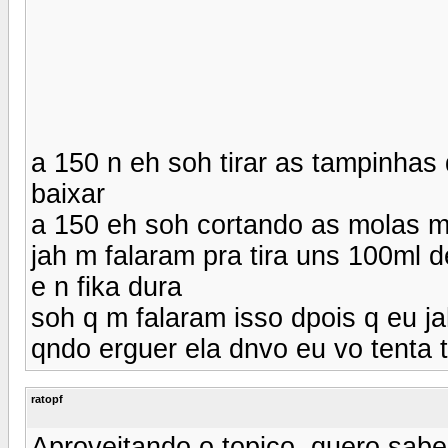
a 150 n eh soh tirar as tampinhas
baixar
a 150 eh soh cortando as molas m
jah m falaram pra tira uns 100ml 
e n fika dura
soh q m falaram isso dpois q eu j
qndo erguer ela dnvo eu vo tenta 
ratopf
Aproveitando o topico, quero sabe