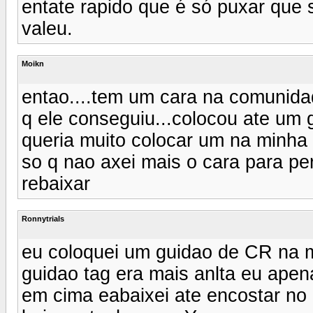
entate rapido que é só puxar que so
valeu.
Moikn
entao....tem um cara na comunida
q ele conseguiu...colocou ate u
queria muito colocar um na minha
so q nao axei mais o cara para pe
rebaixar
Ronnytrials
eu coloquei um guidao de CR na 
guidao tag era mais anlta eu apen
em cima eabaixei ate encostar no 