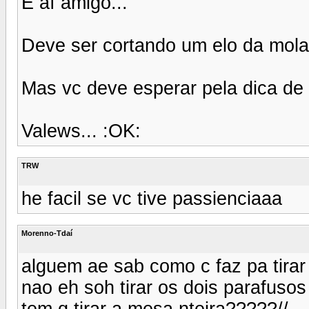
E aí amigo...
Deve ser cortando um elo da mola.
Mas vc deve esperar pela dica de 
Valews... :OK:
TRW
he facil se vc tive passienciaaa
Morenno-Tdaí
alguem ae sab como c faz pa tirar
nao eh soh tirar os dois parafusos 
tem q tirar a mesa nteira?????//