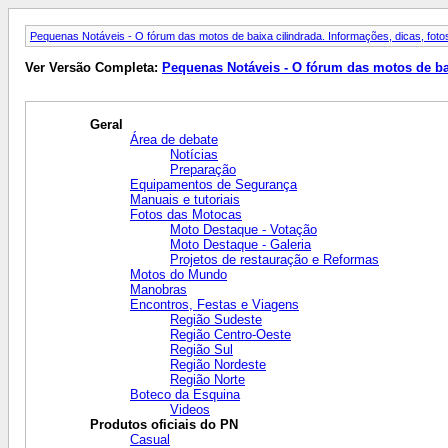
Pequenas Notáveis - O fórum das motos de baixa cilindrada. Informações, dicas, fotos
Ver Versão Completa:
Pequenas Notáveis - O fórum das motos de baix
Geral
Área de debate
Notícias
Preparação
Equipamentos de Segurança
Manuais e tutoriais
Fotos das Motocas
Moto Destaque - Votação
Moto Destaque - Galeria
Projetos de restauração e Reformas
Motos do Mundo
Manobras
Encontros, Festas e Viagens
Região Sudeste
Região Centro-Oeste
Região Sul
Região Nordeste
Região Norte
Boteco da Esquina
Videos
Produtos oficiais do PN
Casual