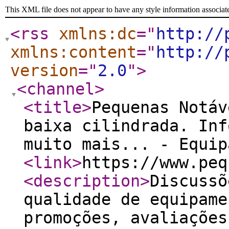
This XML file does not appear to have any style information associat
<rss
xmlns:dc
="
http://
xmlns:content
="
http://
version
="
2.0
"
>
<channel
>
<title
>
Pequenas Notáv
baixa cilindrada. Inf
muito mais... - Equip
<link
>
https://www.peq
<description
>
Discussõ
qualidade de equipame
promoções, avaliações