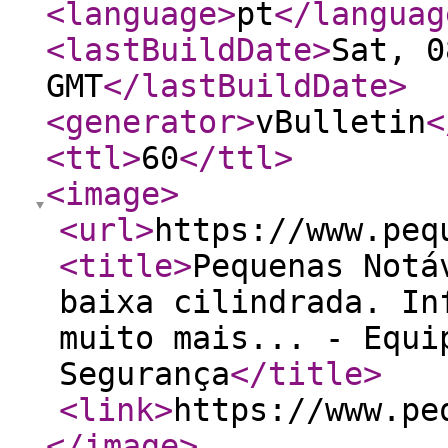
<language
>
pt
</languag
<lastBuildDate
>
Sat, 0
GMT
</lastBuildDate
>
<generator
>
vBulletin
<
<ttl
>
60
</ttl
>
<image
>
<url
>
https://www.peq
<title
>
Pequenas Notá
baixa cilindrada. In
muito mais... - Equi
Segurança
</title
>
<link
>
https://www.pe
</image
>