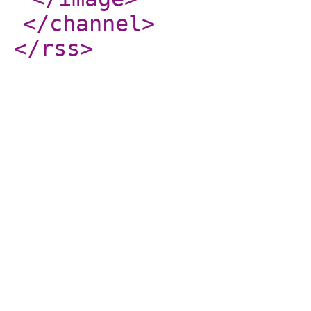
</channel
>
</rss
>