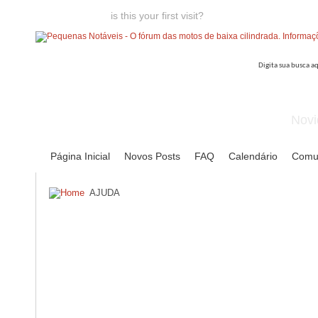
Welcome guest,
is this your first visit?
Click the "Create Account
Novi
Página Inicial
Novos Posts
FAQ
Calendário
Comu
AJUDA