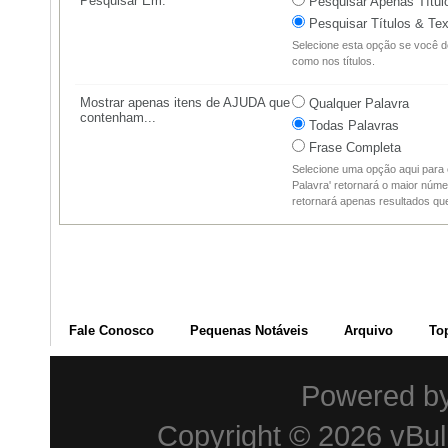
Pesquisar Em:
Pesquisar Apenas Títul
Pesquisar Títulos & Tex
Selecione esta opção se você d
como nos títulos.
Mostrar apenas itens de AJUDA que
Qualquer Palavra
contenham...
Todas Palavras
Frase Completa
Selecione uma opção aqui para 
Palavra' retornará o maior núme
retornará apenas resultados q
Fale Conosco
Pequenas Notáveis
Arquivo
To
Powered b
Copyright © 2026 vBulle