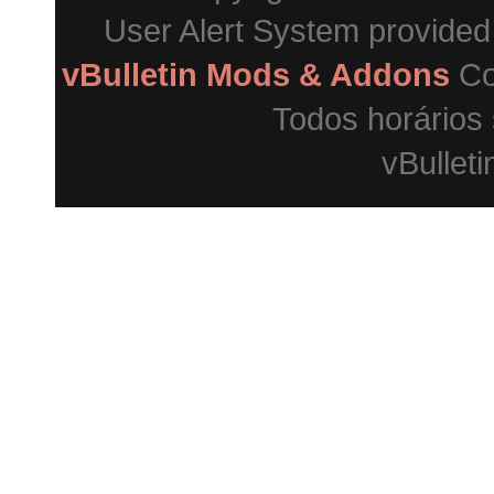
User Alert System provide
vBulletin Mods & Addons
Co
Todos horários
vBulleti