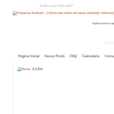
Welcome guest,
is this your first visit?
Click the "Create Account
Novi
Página Inicial
Novos Posts
FAQ
Calendário
Comu
AJUDA