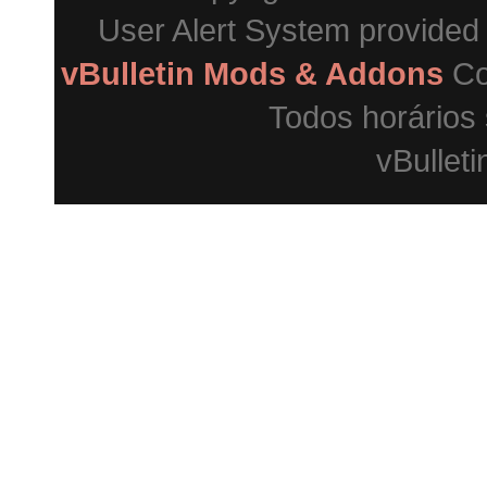
User Alert System provided
vBulletin Mods & Addons
Co
Todos horários
vBulleti