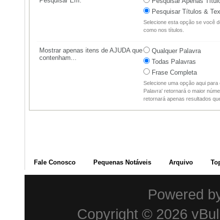
Pesquisar Em:
Pesquisar Apenas Títul
Pesquisar Títulos & Tex
Selecione esta opção se você d
como nos títulos.
Mostrar apenas itens de AJUDA que
Qualquer Palavra
contenham...
Todas Palavras
Frase Completa
Selecione uma opção aqui para 
Palavra' retornará o maior núme
retornará apenas resultados q
Fale Conosco
Pequenas Notáveis
Arquivo
To
Powered b
Copyright © 2026 vBulle