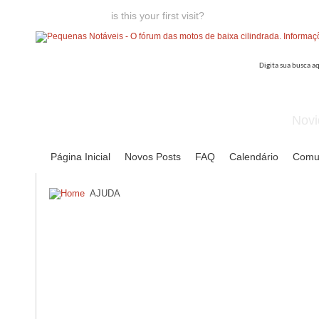
Welcome guest,
is this your first visit?
Click the "Create Account
Novi
Página Inicial
Novos Posts
FAQ
Calendário
Comu
AJUDA