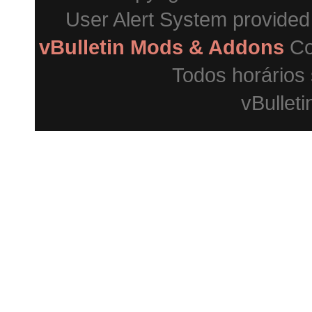
User Alert System provide
vBulletin Mods & Addons
Co
Todos horários
vBulleti