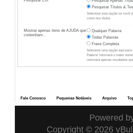
Pesquisar Em:
Pesquisar Apenas Títul
Pesquisar Títulos & Tex
Selecione esta opção se você d
como nos títulos.
Mostrar apenas itens de AJUDA que
Qualquer Palavra
contenham...
Todas Palavras
Frase Completa
Selecione uma opção aqui para 
Palavra' retornará o maior núme
retornará apenas resultados q
Fale Conosco
Pequenas Notáveis
Arquivo
To
Powered b
Copyright © 2026 vBulle