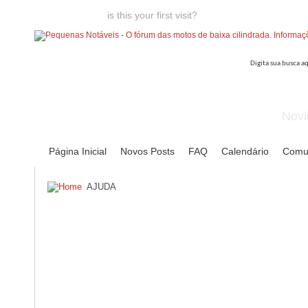
Welcome guest,
is this your first visit?
Click the "Create Account
Novi
Página Inicial
Novos Posts
FAQ
Calendário
Comu
AJUDA