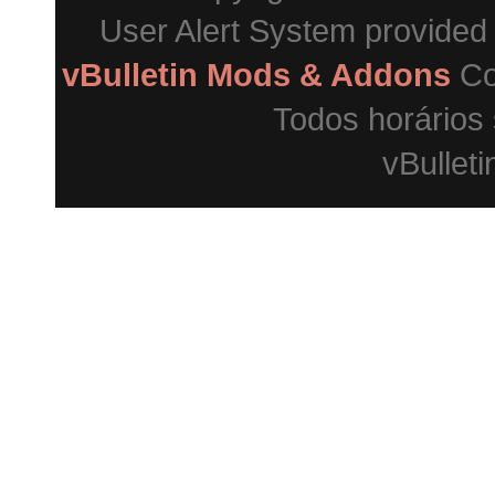
User Alert System provided
vBulletin Mods & Addons
Co
Todos horários
vBulleti