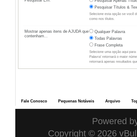
Pesquisar Em:
Pesquisar Apenas Títul
Pesquisar Títulos & Tex
Selecione esta opção se você d
como nos títulos.
Mostrar apenas itens de AJUDA que
Qualquer Palavra
contenham...
Todas Palavras
Frase Completa
Selecione uma opção aqui para 
Palavra' retornará o maior núme
retornará apenas resultados q
Fale Conosco
Pequenas Notáveis
Arquivo
To
Powered b
Copyright © 2026 vBulle