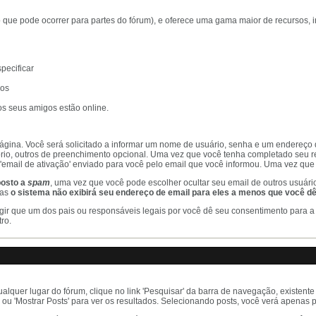
o que pode ocorrer para partes do fórum), e oferece uma gama maior de recursos, i
pecificar
ios
os seus amigos estão online.
 página. Você será solicitado a informar um nome de usuário, senha e um endereço
rio, outros de preenchimento opcional. Uma vez que você tenha completado seu re
'email de ativação' enviado para você pelo email que você informou. Uma vez que te
posto a
spam
, uma vez que você pode escolher ocultar seu email de outros usuári
mas
o sistema não exibirá seu endereço de email para eles a menos que você d
gir que um dos pais ou responsáveis legais por você dê seu consentimento para a 
ro.
lquer lugar do fórum, clique no link 'Pesquisar' da barra de navegação, existente
' ou 'Mostrar Posts' para ver os resultados. Selecionando posts, você verá apena