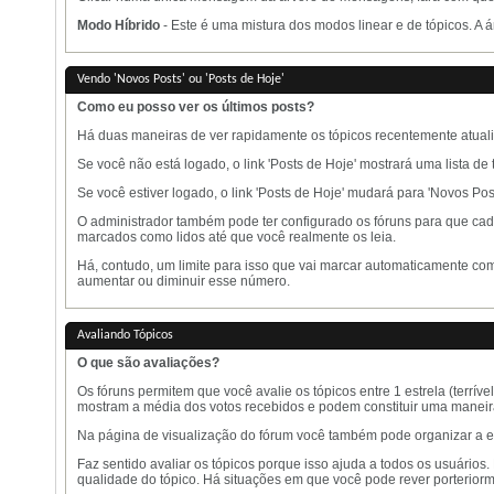
Modo Híbrido
- Este é uma mistura dos modos linear e de tópicos. 
Vendo 'Novos Posts' ou 'Posts de Hoje'
Como eu posso ver os últimos posts?
Há duas maneiras de ver rapidamente os tópicos recentemente atuali
Se você não está logado, o link 'Posts de Hoje' mostrará uma lista de
Se você estiver logado, o link 'Posts de Hoje' mudará para 'Novos Pos
O administrador também pode ter configurado os fóruns para que cada
marcados como lidos até que você realmente os leia.
Há, contudo, um limite para isso que vai marcar automaticamente com
aumentar ou diminuir esse número.
Avaliando Tópicos
O que são avaliações?
Os fóruns permitem que você avalie os tópicos entre 1 estrela (terrív
mostram a média dos votos recebidos e podem constituir uma maneira
Na página de visualização do fórum você também pode organizar a exi
Faz sentido avaliar os tópicos porque isso ajuda a todos os usuários.
qualidade do tópico. Há situações em que você pode rever porteriorm