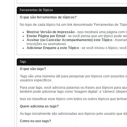
Ferramentas de Tópicos
O que são ferramentas de tópicos?
No topo de cada tópico há um link denominado 'Ferramentas de Tópic
Mostrar Versão de Impressão
- isso mostrará uma página com o
Enviar Página por Email
- se você pensa que um tópico pode se
Assinar (ou Cancelar Acompanhamento) este Tópico
- Assinan
inscrições ou assinaturas.
Adicionar Enquete a este Tópico
- se você iniciou o tópico, vo
Tags
O que são tags?
Tags são uma maneira útil para pesquisar por tópicos com assuntos
usuários específicos.
Para usar tags, você adiciona palavras ou frases aos tópicos para ajud
também pode adicionar tags como 'imagem digital', e 'câmera' (depend
Isso irá classificar esse tópico com todos os outros tópicos que tenha
Quem adiciona as tags?
As tags inicialmente são adicionadas aos tópicos pelo usuário que d
Como eu uso tags?