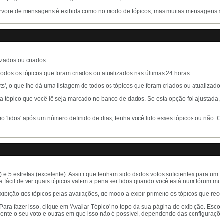
A árvore de mensagens é exibida como no modo de tópicos, mas muitas mensagens
zados ou criados.
 todos os tópicos que foram criados ou atualizados nas últimas 24 horas.
ts', o que lhe dá uma listagem de todos os tópicos que foram criados ou atualizados
 tópico que você lê seja marcado no banco de dados. Se esta opção foi ajustada,
o 'lidos' após um número definido de dias, tenha você lido esses tópicos ou não. 
el) e 5 estrelas (excelente). Assim que tenham sido dados votos suficientes para um
 fácil de ver quais tópicos valem a pena ser lidos quando você está num fórum m
bição dos tópicos pelas avaliações, de modo a exibir primeiro os tópicos que re
 Para fazer isso, clique em 'Avaliar Tópico' no topo da sua página de exibição. E
ente o seu voto e outras em que isso não é possível, dependendo das configurações