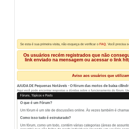
Se esta é sua primeira visita, não esqueça de verificar o
FAQ
. Você precisa s
Os usuários recém registrados que não consegue
link enviado na mensagem ou acessar o link ht
Aviso aos usuários que utiliza
AJUDA DE Pequenas Notáveis - O fórum das motos de baixa cilindra
Aqui você pode encontrar respostas a dúvidas sobre o funcionamento do fórum. Use
Fóruns, Tópicos e Posts
O que é um Fórum?
Um fórum é um site de discussões online. Às vezes também é chamado d
Como isso tudo é estruturado?
Um fórum, como um todo, contém várias categorias (áreas de assuntos