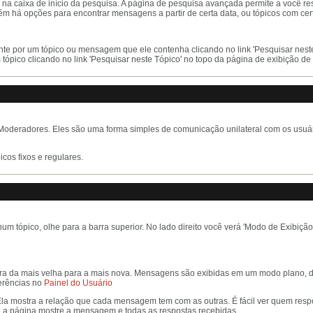
na caixa de início da pesquisa. A página de pesquisa avançada permite a você res
ém há opções para encontrar mensagens a partir de certa data, ou tópicos com cer
 por um tópico ou mensagem que ele contenha clicando no link 'Pesquisar neste F
pico clicando no link 'Pesquisar neste Tópico' no topo da página de exibição de 
oderadores. Eles são uma forma simples de comunicação unilateral com os usuári
cos fixos e regulares.
m tópico, olhe para a barra superior. No lado direito você verá 'Modo de Exibição
ra da mais velha para a mais nova. Mensagens são exibidas em um modo plano, d
erências no
Painel do Usuário
Ela mostra a relação que cada mensagem tem com as outras. É fácil ver quem r
a página mostre a mensagem e todas as respostas recebidas.