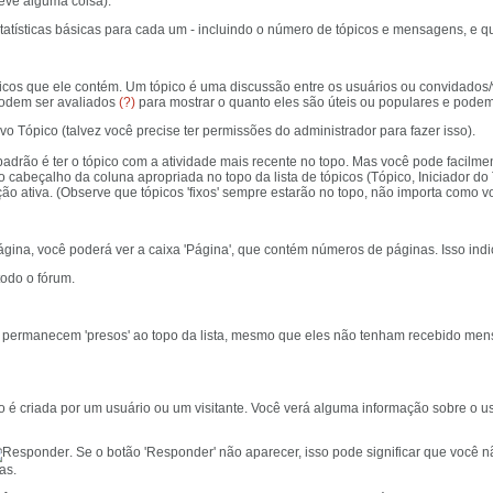
reve alguma coisa).
 estatísticas básicas para cada um - incluindo o número de tópicos e mensagens, e
picos que ele contém. Um tópico é uma discussão entre os usuários ou convidados
podem ser avaliados
(?)
para mostrar o quanto eles são úteis ou populares e pode
(talvez você precise ter permissões do administrador para fazer isso).
drão é ter o tópico com a atividade mais recente no topo. Mas você pode facilment
 cabeçalho da coluna apropriada no topo da lista de tópicos (Tópico, Iniciador do
o ativa. (Observe que tópicos 'fixos' sempre estarão no topo, não importa como vo
ina, você poderá ver a caixa 'Página', que contém números de páginas. Isso indica
todo o fórum.
e permanecem 'presos' ao topo da lista, mesmo que eles não tenham recebido men
o é criada por um usuário ou um visitante. Você verá alguma informação sobre o 
. Se o botão 'Responder' não aparecer, isso pode significar que você
as.