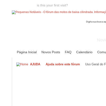
Welcome guest,
is this your first visit?
Click the "Create Account
Novi
Página Inicial
Novos Posts
FAQ
Calendário
Comu
AJUDA
Ajuda sobre este fórum
Uso Geral do 