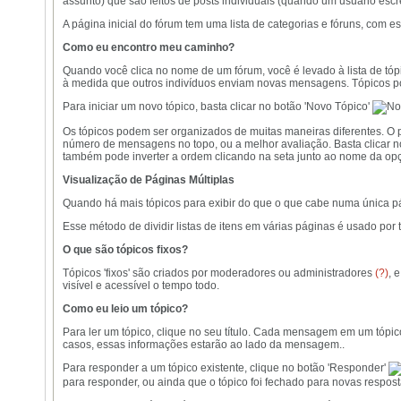
assunto) que são feitos de posts individuais (quando um usuário esc
A página inicial do fórum tem uma lista de categorias e fóruns, com
Como eu encontro meu caminho?
Quando você clica no nome de um fórum, você é levado à lista de tó
à medida que outros indivíduos enviam novas mensagens. Tópicos 
Para iniciar um novo tópico, basta clicar no botão 'Novo Tópico'
Os tópicos podem ser organizados de muitas maneiras diferentes. O pa
número de mensagens no topo, ou a melhor avaliação. Basta clicar no
também pode inverter a ordem clicando na seta junto ao nome da opçã
Visualização de Páginas Múltiplas
Quando há mais tópicos para exibir do que o que cabe numa única pág
Esse método de dividir listas de itens em várias páginas é usado por 
O que são tópicos fixos?
Tópicos 'fixos' são criados por moderadores ou administradores
(?)
, 
visível e acessível o tempo todo.
Como eu leio um tópico?
Para ler um tópico, clique no seu título. Cada mensagem em um tópic
casos, essas informações estarão ao lado da mensagem..
Para responder a um tópico existente, clique no botão 'Responder'
para responder, ou ainda que o tópico foi fechado para novas respost