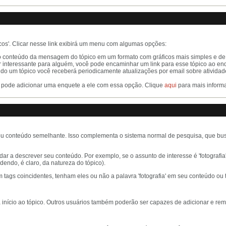
os'. Clicar nesse link exibirá um menu com algumas opções:
 conteúdo da mensagem do tópico em um formato com gráficos mais simples e de 
r interessante para alguém, você pode encaminhar um link para esse tópico ao en
do um tópico você receberá periodicamente atualizações por email sobre atividad
cê pode adicionar uma enquete a ele com essa opção. Clique
aqui
para mais inform
 ou conteúdo semelhante. Isso complementa o sistema normal de pesquisa, que bu
ar a descrever seu conteúdo. Por exemplo, se o assunto de interesse é 'fotografia' 
endo, é claro, da natureza do tópico).
m tags coincidentes, tenham eles ou não a palavra 'fotografia' em seu conteúdo ou t
á início ao tópico. Outros usuários também poderão ser capazes de adicionar e rem