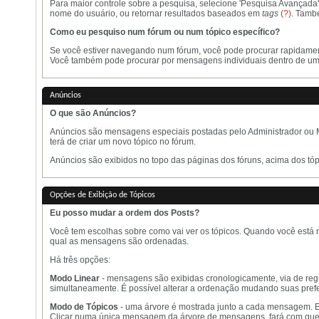
Para maior controle sobre a pesquisa, selecione 'Pesquisa Avançada' 
nome do usuário, ou retornar resultados baseados em
tags
(?)
. Tamb
Como eu pesquiso num fórum ou num tópico específico?
Se você estiver navegando num fórum, você pode procurar rapidamente
Você também pode procurar por mensagens individuais dentro de um tó
Anúncios
O que são Anúncios?
Anúncios são mensagens especiais postadas pelo Administrador ou M
terá de criar um novo tópico no fórum.
Anúncios são exibidos no topo das páginas dos fóruns, acima dos tópi
Opções de Exibição de Tópicos
Eu posso mudar a ordem dos Posts?
Você tem escolhas sobre como vai ver os tópicos. Quando você está nu
qual as mensagens são ordenadas.
Há três opções:
Modo Linear
- mensagens são exibidas cronologicamente, via de reg
simultaneamente. É possível alterar a ordenação mudando suas pref
Modo de Tópicos
- uma árvore é mostrada junto a cada mensagem. 
Clicar numa única mensagem da árvore de mensagens, fará com que 