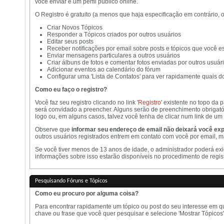
você enviar e um perfil público online.
O Registro é gratuito (a menos que haja especificação em contrário, 
Criar Novos Tópicos
Responder a Tópicos criados por outros usuários
Editar seus posts
Receber notificações por email sobre posts e tópicos que você es
Enviar mensagens particulares a outros usuários
Criar álbuns de fotos e comentar fotos enviadas por outros usuár
Adicionar eventos ao calendário do fórum
Configurar uma 'Lista de Contatos' para ver rapidamente quais d
Como eu faço o registro?
Você faz seu registro clicando no link '
Registro
' existente no topo da
será convidado a preencher. Alguns serão de preenchimento obrigató
logo ou, em alguns casos, talvez você tenha de clicar num link de um 
Observe que
informar seu endereço de email não deixará você ex
outros usuários registrados entrem em contato com você por email, 
Se você tiver menos de 13 anos de idade, o administrador poderá exi
informações sobre isso estarão disponíveis no procedimento de regist
Pesquisando Fóruns e Tópicos
Como eu procuro por alguma coisa?
Para encontrar rapidamente um tópico ou post do seu interesse em qua
chave ou frase que você quer pesquisar e selecione 'Mostrar Tópicos