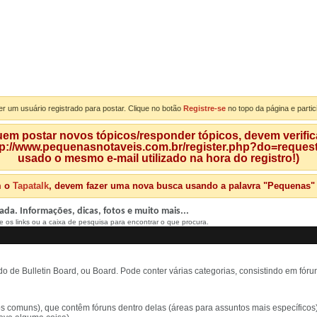
er um usuário registrado para postar. Clique no botão
Registre-se
no topo da página e partic
m postar novos tópicos/responder tópicos, devem verificar
tp://www.pequenasnotaveis.com.br/register.php?do=requeste
usado o mesmo e-mail utilizado na hora do registro!)
m o
Tapatalk
, devem fazer uma nova busca usando a palavra "Pequenas" qu
da. Informações, dicas, fotos e muito mais...
 os links ou a caixa de pesquisa para encontrar o que procura.
e Bulletin Board, ou Board. Pode conter várias categorias, consistindo em fóruns
 comuns), que contêm fóruns dentro delas (áreas para assuntos mais específicos)