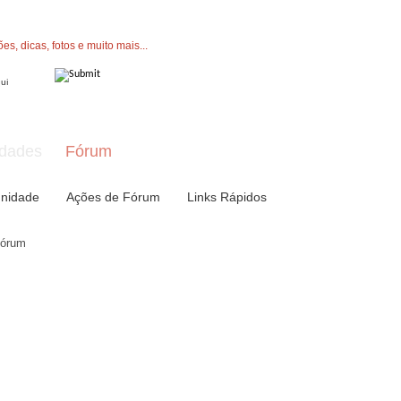
" button now to join.
dades
Fórum
nidade
Ações de Fórum
Links Rápidos
Fórum