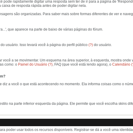
pode rapidamente digitar uma resposta sem ter de ir para a página de 'Responder'
aixa de resposta rápida antes de poder digitar nela.
agens são organizadas. Para saber mais sobre formas diferentes de ver e navega
ra...', que aparece na parte de baixo de várias páginas do fórum.
do usuário. Isso levará você à página do perfil público
(?)
do usuário.
ar você a se movimentar. Um esquema na área superior, à esquerda, mostra onde vo
eas como: o
Painel do Usuário
(?)
, FAQ (que você está lendo agora), o
Calendário
(
rum?
 diz a você o que está acontecendo no momento. Ela informa coisas como o número
estilo na parte inferior esquerda da página. Ele permite que você escolha skins 
para poder usar todos os recursos disponíveis. Registrar-se dá a você uma identi