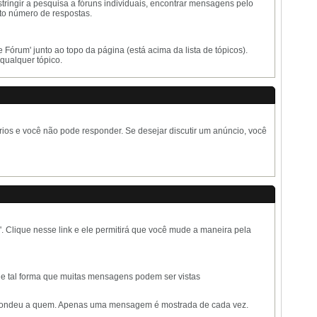
tringir a pesquisa a fóruns individuais, encontrar mensagens pelo
to número de respostas.
órum' junto ao topo da página (está acima da lista de tópicos).
qualquer tópico.
os e você não pode responder. Se desejar discutir um anúncio, você
'. Clique nesse link e ele permitirá que você mude a maneira pela
e tal forma que muitas mensagens podem ser vistas
espondeu a quem. Apenas uma mensagem é mostrada de cada vez.