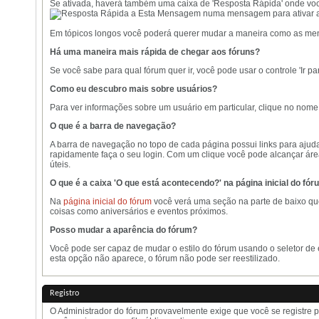
Se ativada, haverá também uma caixa de 'Resposta Rápida' onde você 
numa mensagem para ativar a c
Em tópicos longos você poderá querer mudar a maneira como as mens
Há uma maneira mais rápida de chegar aos fóruns?
Se você sabe para qual fórum quer ir, você pode usar o controle 'Ir pa
Como eu descubro mais sobre usuários?
Para ver informações sobre um usuário em particular, clique no nome 
O que é a barra de navegação?
A barra de navegação no topo de cada página possui links para ajud
rapidamente faça o seu login. Com um clique você pode alcançar ár
úteis.
O que é a caixa 'O que está acontecendo?' na página inicial do fó
Na
página inicial do fórum
você verá uma seção na parte de baixo que
coisas como aniversários e eventos próximos.
Posso mudar a aparência do fórum?
Você pode ser capaz de mudar o estilo do fórum usando o seletor de 
esta opção não aparece, o fórum não pode ser reestilizado.
Registro
O Administrador do fórum provavelmente exige que você se registre 