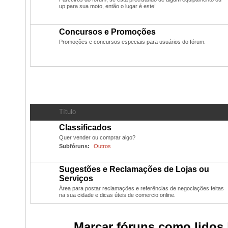
up para sua moto, então o lugar é este!
Concursos e Promoções
Promoções e concursos especiais para usuários do fórum.
Classificados
- Compras, Vendas, Trocas dos usuários
Título
Classificados
Quer vender ou comprar algo?
Subfóruns:
Outros
Sugestões e Reclamações de Lojas ou
Serviços
Área para postar reclamações e referências de negociações feitas
na sua cidade e dicas úteis de comercio online.
Marcar fóruns como lidos