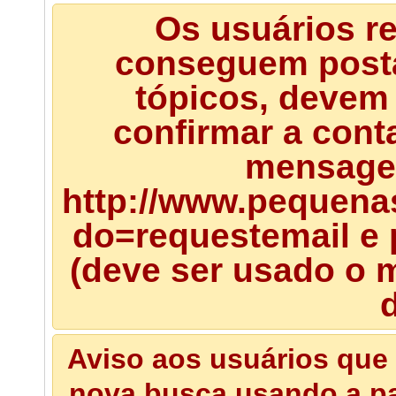
Os usuários r
conseguem posta
tópicos, devem 
confirmar a cont
mensagem
http://www.pequena
do=requestemail e 
(deve ser usado o m
d
Aviso aos usuários que 
nova busca usando a pal