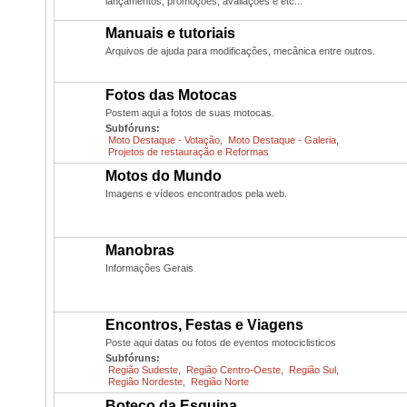
lançamentos, promoções, avaliações e etc...
Manuais e tutoriais
Arquivos de ajuda para modificações, mecânica entre outros.
Fotos das Motocas
Postem aqui a fotos de suas motocas.
Subfóruns:
Moto Destaque - Votação
,
Moto Destaque - Galeria
,
Projetos de restauração e Reformas
Motos do Mundo
Imagens e vídeos encontrados pela web.
Manobras
Informações Gerais
Encontros, Festas e Viagens
Poste aqui datas ou fotos de eventos motociclisticos
Subfóruns:
Região Sudeste
,
Região Centro-Oeste
,
Região Sul
,
Região Nordeste
,
Região Norte
Boteco da Esquina