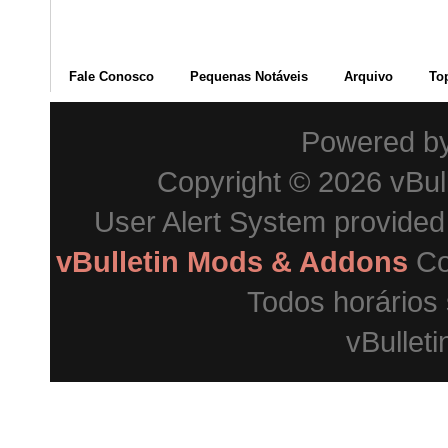
Fale Conosco
Pequenas Notáveis
Arquivo
To
Powered b
Copyright © 2026 vBulle
User Alert System provide
vBulletin Mods & Addons
Co
Todos horários
vBulleti