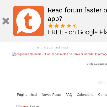
Read forum faster o
app?
FREE - on Google Pl
Welcome guest,
is this your first visit?
Click the "Create Account
Novi
Página Inicial
Novos Posts
FAQ
Calendário
Comu
Fórum