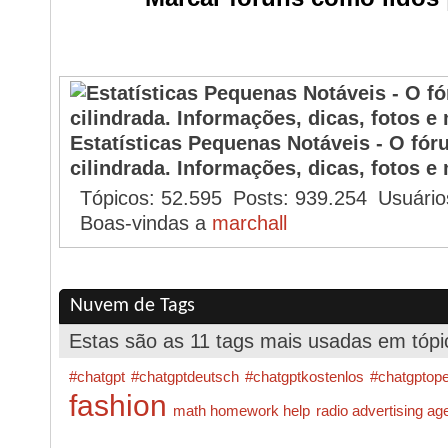
O Que está Acontecendo?
Estatísticas Pequenas Notáveis - O fó
cilindrada. Informações, dicas, fotos e 
Tópicos
52.595
Posts
939.254
Usuário
Boas-vindas a
marchall
Nuvem de Tags
Estas são as 11 tags mais usadas em tópi
#chatgpt
#chatgptdeutsch
#chatgptkostenlos
#chatgptope
fashion
math homework help
radio advertising a