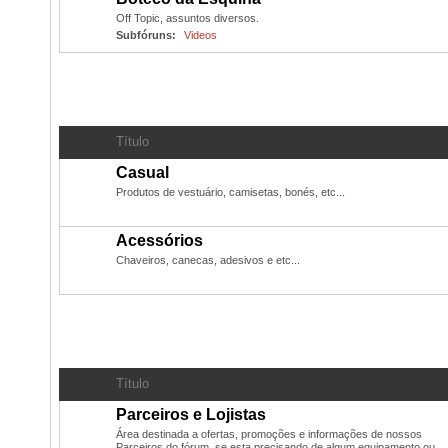
Off Topic, assuntos diversos.
Subfóruns:
Videos
Produtos oficiais do PN
- Camisetas, chaveiros, bonés, 
Título
Casual
Produtos de vestuário, camisetas, bonés, etc...
Acessórios
Chaveiros, canecas, adesivos e etc...
Administração
Título
Parceiros e Lojistas
Área destinada a ofertas, promoções e informações de nossos
Parceiros do fórum, se esta precisando de algum equipamento ou