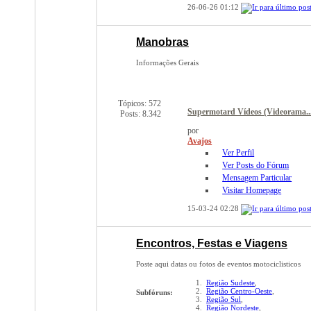
26-06-26
01:12
Manobras
Informações Gerais
Tópicos: 572
Supermotard Vídeos (Videorama..
Posts: 8.342
por
Avajos
Ver Perfil
Ver Posts do Fórum
Mensagem Particular
Visitar Homepage
15-03-24
02:28
Encontros, Festas e Viagens
Poste aqui datas ou fotos de eventos motociclisticos
Região Sudeste
,
Região Centro-Oeste
,
Subfóruns:
Região Sul
,
Região Nordeste
,