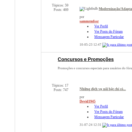
Tópicos: 59
Modernização/Adaptaç
Posts: 469
por
sammrmfssr
Ver Perfil
Ver Posts do Fórum
Mensagem Particular
10-05-23
12:47
Concursos e Promoções
Promoções e concursos especiais para usuários do fór
Tópicos: 17
Những dịch vụ nổi bật chỉ có...
Posts: 747
por
Devid1945
Ver Perfil
Ver Posts do Fórum
Mensagem Particular
31-07-24
12:31