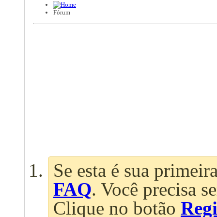
Fórum
Se esta é sua primeira
FAQ
. Você precisa s
Clique no botão
Regi