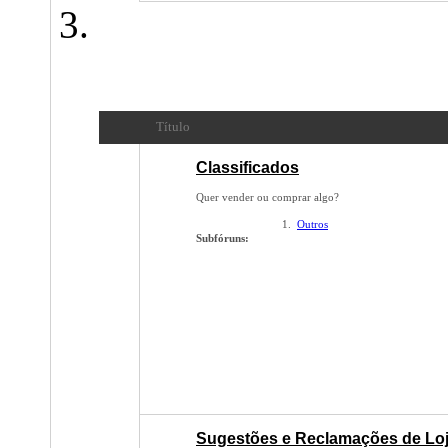
Classificados
- Compras, Vendas, Trocas dos usuári
Título
Classificados
Quer vender ou comprar algo?
Outros
Subfóruns:
Sugestões e Reclamações de Loj