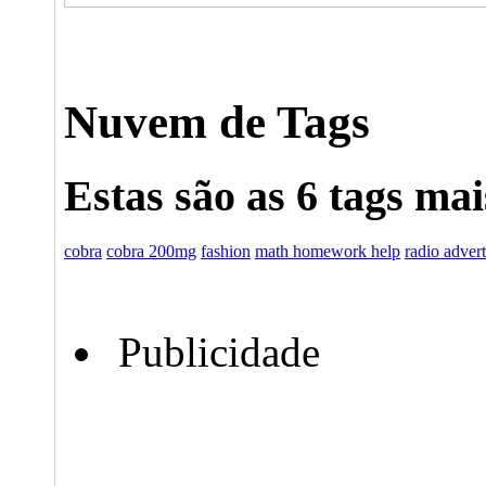
Nuvem de Tags
Estas são as 6 tags ma
cobra
cobra 200mg
fashion
math homework help
radio adver
Publicidade