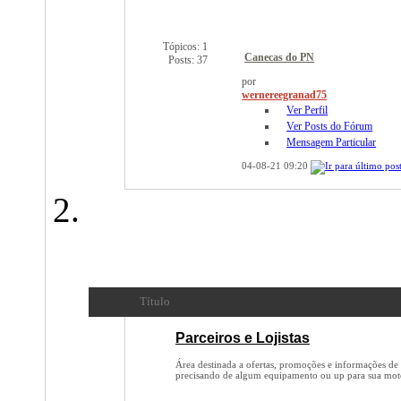
Tópicos: 1
Canecas do PN
Posts: 37
por
wernereegranad75
Ver Perfil
Ver Posts do Fórum
Mensagem Particular
04-08-21
09:20
Administração
Título
Parceiros e Lojistas
Área destinada a ofertas, promoções e informações de 
precisando de algum equipamento ou up para sua moto,