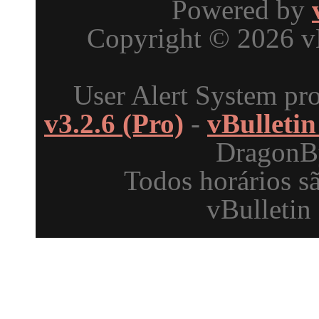
Powered by
Copyright © 2026 vBu
User Alert System pr
v3.2.6 (Pro)
-
vBulleti
DragonBy
Todos horários s
vBulletin