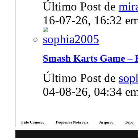
Último Post de
mir
16-07-26,
16:32
e
Smash Karts Game – F
Último Post de
sop
04-08-26,
04:34
e
Fale Conosco
Pequenas Notáveis
Arquivo
Topo