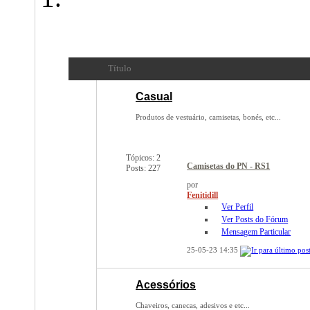
Produtos oficiais do PN
- Camisetas, chaveiros, 
Título
Casual
Produtos de vestuário, camisetas, bonés, etc...
Tópicos: 2
Camisetas do PN - RS1
Posts: 227
por
Fenitidill
Ver Perfil
Ver Posts do Fórum
Mensagem Particular
25-05-23
14:35
Acessórios
Chaveiros, canecas, adesivos e etc...