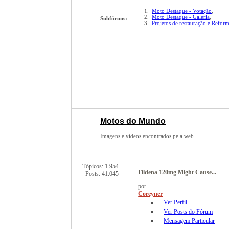
Moto Destaque - Votação
,
Moto Destaque - Galeria
,
Subfóruns:
Projetos de restauração e Refor
Motos do Mundo
Imagens e vídeos encontrados pela web.
Tópicos: 1.954
Fildena 120mg Might Cause...
Posts: 41.045
por
Coreyner
Ver Perfil
Ver Posts do Fórum
Mensagem Particular