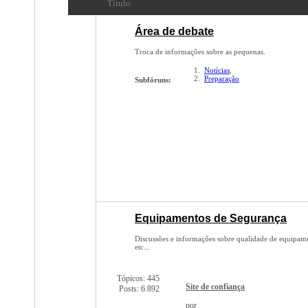
Título
Área de debate
Troca de informações sobre as pequenas.
Notícias
,
Preparação
Subfóruns:
Equipamentos de Segurança
Discussões e informações sobre qualidade de equipame
etc...
Tópicos: 445
Site de confiança
Posts: 6.892
por