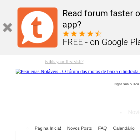
Read forum faster o
app?
FREE - on Google Pl
Welcome guest,
is this your first visit?
Click the "Create Account" but
Novi
Página Inicial
Novos Posts
FAQ
Calendário