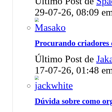
Último Post de
Spa
29-07-26,
08:09
e
Procurando criadores 
Último Post de
Jak
17-07-26,
01:48
e
Dúvida sobre como org