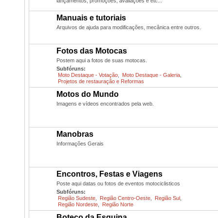
lançamentos, promoções, avaliações e etc...
Manuais e tutoriais
Arquivos de ajuda para modificações, mecânica entre outros.
Fotos das Motocas
Postem aqui a fotos de suas motocas.
Subfóruns:
Moto Destaque - Votação
,
Moto Destaque - Galeria
,
Projetos de restauração e Reformas
Motos do Mundo
Imagens e vídeos encontrados pela web.
Manobras
Informações Gerais
Encontros, Festas e Viagens
Poste aqui datas ou fotos de eventos motociclisticos
Subfóruns:
Região Sudeste
,
Região Centro-Oeste
,
Região Sul
,
Região Nordeste
,
Região Norte
Boteco da Esquina