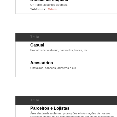
Off Topic, assuntos diversos.
Subfóruns:
Videos
Produtos oficiais do PN
- Camisetas, chaveiros, bonés, 
Título
Casual
Produtos de vestuário, camisetas, bonés, etc...
Acessórios
Chaveiros, canecas, adesivos e etc...
Administração
Título
Parceiros e Lojistas
Área destinada a ofertas, promoções e informações de nossos
Parceiros do fórum, se esta precisando de algum equipamento ou