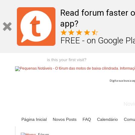
Read forum faster o
app?
FREE - on Google Pl
Welcome guest,
is this your first visit?
Click the "Create Account
Novi
Página Inicial
Novos Posts
FAQ
Calendário
Comu
Fórum