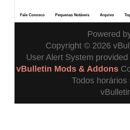
Fale Conosco
Pequenas Notáveis
Arquivo
To
Powered b
Copyright © 2026 vBulle
User Alert System provided
vBulletin Mods & Addons
Co
Todos horários
vBulleti