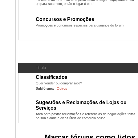
up para sua moto, então o lugar é este!
Concursos e Promoções
Promoções e concursos especiais para usuários do fórum.
Classificados
- Compras, Vendas, Trocas dos usuários
Título
Classificados
Quer vender ou comprar algo?
Subfóruns:
Outros
Sugestões e Reclamações de Lojas ou
Serviços
Área para postar reclamações e referências de negociações feitas
na sua cidade e dicas úteis de comercio online.
Marcar fóruns como lidos