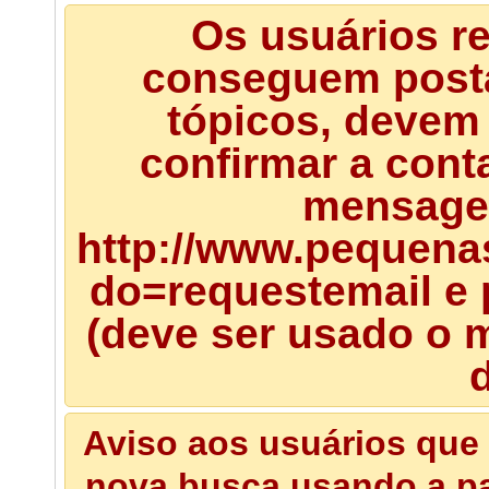
Os usuários r
conseguem posta
tópicos, devem 
confirmar a cont
mensagem
http://www.pequena
do=requestemail e 
(deve ser usado o m
d
Aviso aos usuários que 
nova busca usando a pal