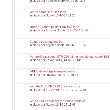
Iniciado por
horusfeiticeiro
, 04-01-07 15:47
Vendo parafusos Allen Inox
Iniciado por
Stone
, 16-10-17 11:21
Troco ou vendo painel titan 150 sport
Iniciado por
Kirisute Gomen
, 13-12-14 14:48
Compro base bauleto Ira
Iniciado por
coyoteboicote
, 04-06-16 13:57
[Vendo] Duas comet GTR 250 ultimo modelo fabricado (13/1
Iniciado por
KakarutoBR
, 14-02-17 14:03
[VENDido] Alforge lateral esportivo
Iniciado por
NiveaC
, 26-07-17 10:38
Yamaha Dt 200R 1995 Branca e Roxa
Iniciado por
LALÃO BRKT
, 17-01-17 13:30
Vendo CDI de competição vários modelos
Iniciado por
Stone
, 16-10-17 11:03