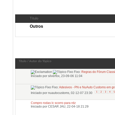
Subfóruns:
Classificados
Título
Outros
Fórum:
Classificados
Título
/
Autor do Tópico
Fixo:
Regras do Fórum Classi
Iniciado por
silverfox
, 23-09-06 11:04
Fixo:
Adesivos - PN e NuAuto Customs em gr
1
2
3
4
5
Iniciado por
nuautocustoms
, 02-12-07 23:30
Compro rodas lc scorro para rdz
Iniciado por
CESAR JAU
, 22-04-18 21:29