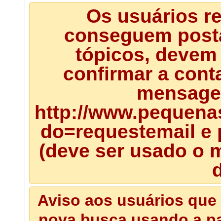
Os usuários r
conseguem posta
tópicos, devem 
confirmar a cont
mensagem
http://www.pequena
do=requestemail e 
(deve ser usado o m
d
Aviso aos usuários que 
nova busca usando a pal