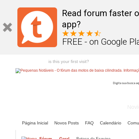
Read forum faster o
app?
FREE - on Google Pl
Welcome guest,
is this your first visit?
Click the "Create Account
Novi
Página Inicial
Novos Posts
FAQ
Calendário
Comu
Fórum
Geral
Boteco da Esquina