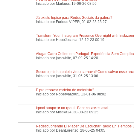
Iniciado por
Markuss
, 19-06-26 08:56
Já existe tópico para Redes Sociais da galera?
Iniciado por
Furious VIPER
, 01-02-23 23:27
Transform Your Instagram Presence Overnight with Instazo
Iniciado por
HebeJocasta
, 12-12-23 00:19
Alugar Carro Online em Portugal: Experiência Sem Compli
Iniciado por
jackwhite
, 07-09-25 14:20
Socorro, minha paleta virou carnaval! Como salvar esse arco
Iniciado por
jackwhite
, 31-05-25 13:06
E pra renovar carteira de motorista?
Iniciado por
Roberval2005
, 13-01-06 08:02
Ігрові апарати на гроші: Весела хвиля азаl
Iniciado por
Mistika24
, 30-08-23 09:25
Redescubriendo El Placer De Escuchar Radio En Tiempos D
Iniciado por
DeanLorenzo
, 28-05-25 04:05