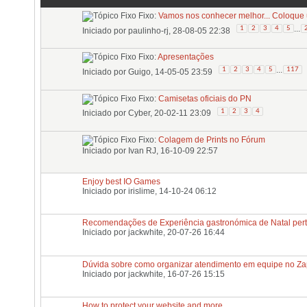
Fixo:
Vamos nos conhecer melhor... Coloque u
...
1
2
3
4
5
Iniciado por
paulinho-rj
, 28-08-05 22:38
Fixo:
Apresentações
...
1
2
3
4
5
117
Iniciado por
Guigo
, 14-05-05 23:59
Fixo:
Camisetas oficiais do PN
1
2
3
4
Iniciado por
Cyber
, 20-02-11 23:09
Fixo:
Colagem de Prints no Fórum
Iniciado por
Ivan RJ
, 16-10-09 22:57
Enjoy best IO Games
Iniciado por
irislime
, 14-10-24 06:12
Recomendações de Experiência gastronómica de Natal pert
Iniciado por
jackwhite
, 20-07-26 16:44
Dúvida sobre como organizar atendimento em equipe no Z
Iniciado por
jackwhite
, 16-07-26 15:15
How to protect your website and more