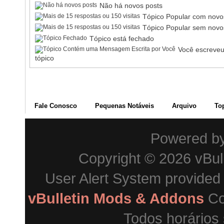
Não há novos posts
Tópico Popular com novo
Tópico Popular sem novo
Tópico está fechado
Você escreveu
tópico
Fale Conosco
Pequenas Notáveis
Arquivo
To
Powered b
Copyright © 2026 vBulle
User Alert System provided
vBulletin Mods & Addons
Co
Todos horários