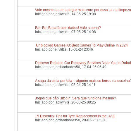
Vale mesmo a pena pagar mais caro por essa tal de limpeza
Iniciado por
jackwhite
, 14-05-25 19:08
Bac Bo: Bacará com dados! Vale a pena?
Iniciado por
jackwhite
, 07-05-25 14:08
Unblocked Games IO: Best Games To Play Online In 2024
Iniciado por
ellylittle
, 15-01-24 23:46
Discover Reliable Car Recovery Services Near You in Dubai
Iniciado por
jordanrhodes50
, 17-04-25 05:49
A saga da cinta perfeita – alguém mais se ferrou na escolha
Iniciado por
jackwhite
, 03-04-25 14:11
Jogos que dão Bitcoin: Será que funciona mesmo?
Iniciado por
jackwhite
, 20-03-25 08:25
15 Essential Tips for Tyre Replacement in the UAE
Iniciado por
jordanrhodes50
, 20-03-25 05:30