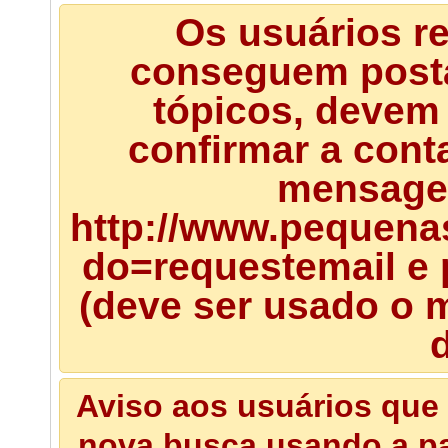
Os usuários r
conseguem posta
tópicos, devem 
confirmar a cont
mensagem
http://www.pequena
do=requestemail e 
(deve ser usado o m
d
Aviso aos usuários que 
nova busca usando a pal