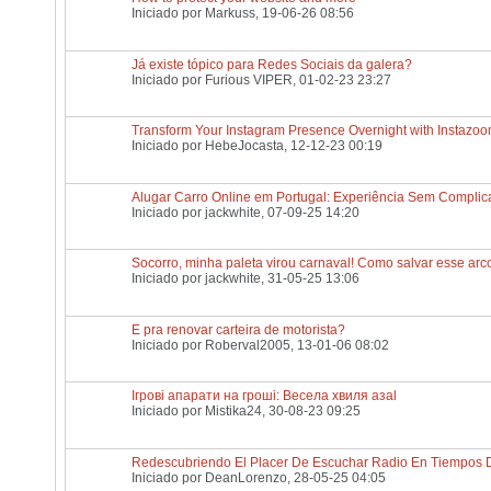
Iniciado por
Markuss
, 19-06-26 08:56
Já existe tópico para Redes Sociais da galera?
Iniciado por
Furious VIPER
, 01-02-23 23:27
Transform Your Instagram Presence Overnight with Instazo
Iniciado por
HebeJocasta
, 12-12-23 00:19
Alugar Carro Online em Portugal: Experiência Sem Compli
Iniciado por
jackwhite
, 07-09-25 14:20
Socorro, minha paleta virou carnaval! Como salvar esse arco
Iniciado por
jackwhite
, 31-05-25 13:06
E pra renovar carteira de motorista?
Iniciado por
Roberval2005
, 13-01-06 08:02
Ігрові апарати на гроші: Весела хвиля азаl
Iniciado por
Mistika24
, 30-08-23 09:25
Redescubriendo El Placer De Escuchar Radio En Tiempos D
Iniciado por
DeanLorenzo
, 28-05-25 04:05