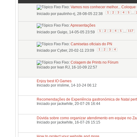
Fixo:
Vamos nos conhecer melhor... Coloque u
...
1
2
3
4
5
Iniciado por
paulinho-rj
, 28-08-05 22:38
Fixo:
Apresentações
...
1
2
3
4
5
117
Iniciado por
Guigo
, 14-05-05 23:59
Fixo:
Camisetas oficiais do PN
1
2
3
4
Iniciado por
Cyber
, 20-02-11 23:09
Fixo:
Colagem de Prints no Fórum
Iniciado por
Ivan RJ
, 16-10-09 22:57
Enjoy best IO Games
Iniciado por
irislime
, 14-10-24 06:12
Recomendações de Experiência gastronómica de Natal pert
Iniciado por
jackwhite
, 20-07-26 16:44
Dúvida sobre como organizar atendimento em equipe no Z
Iniciado por
jackwhite
, 16-07-26 15:15
How to protect your website and more