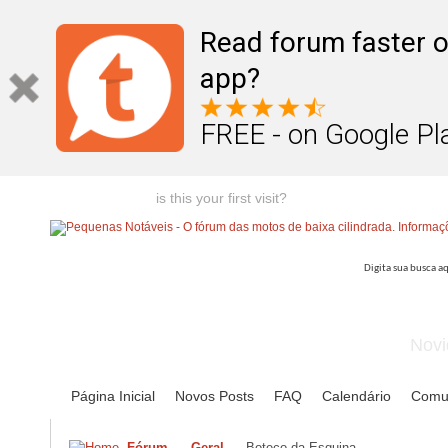
Read forum faster o
app?
FREE - on Google Pl
Welcome guest,
is this your first visit?
Click the "Create Account
Novi
Página Inicial
Novos Posts
FAQ
Calendário
Comu
Fórum
Geral
Boteco da Esquina