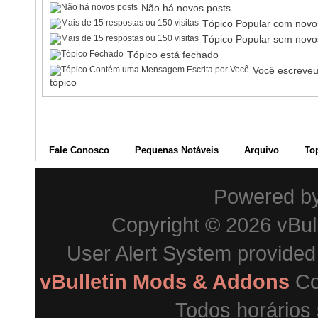
Não há novos posts
Tópico Popular com novo
Tópico Popular sem novo
Tópico está fechado
Você escreveu
tópico
Fale Conosco
Pequenas Notáveis
Arquivo
To
Powered b
Copyright © 2026 vBulle
User Alert System provide
vBulletin Mods & Addons
Co
Todos horários