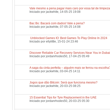
Vale mesmo a pena pagar mais caro por essa tal de limpeza
Iniciado por
jackwhite
, 14-05-25 19:08
Bac Bo: Bacará com dados! Vale a pena?
Iniciado por
jackwhite
, 07-05-25 14:08
Unblocked Games IO: Best Games To Play Online In 2024
Iniciado por
ellylittle
, 15-01-24 23:46
Discover Reliable Car Recovery Services Near You in Dubai
Iniciado por
jordanrhodes50
, 17-04-25 05:49
A saga da cinta perfeita – alguém mais se ferrou na escolha
Iniciado por
jackwhite
, 03-04-25 14:11
Jogos que dão Bitcoin: Será que funciona mesmo?
Iniciado por
jackwhite
, 20-03-25 08:25
15 Essential Tips for Tyre Replacement in the UAE
Iniciado por
jordanrhodes50
, 20-03-25 05:30