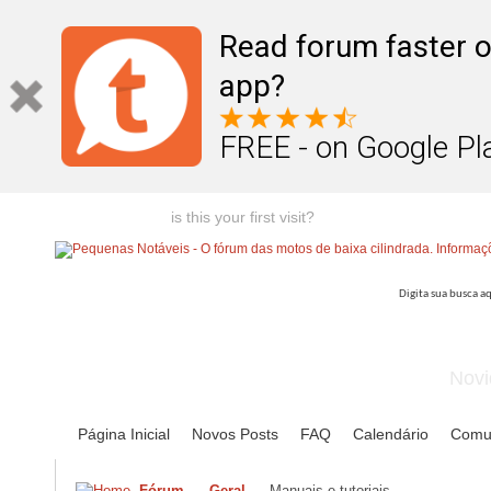
Read forum faster o
app?
FREE - on Google Pl
Welcome guest,
is this your first visit?
Click the "Create Account
Novi
Página Inicial
Novos Posts
FAQ
Calendário
Comu
Fórum
Geral
Manuais e tutoriais