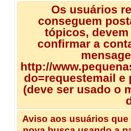
Os usuários r
conseguem posta
tópicos, devem 
confirmar a cont
mensagem
http://www.pequena
do=requestemail e 
(deve ser usado o m
d
Aviso aos usuários que 
nova busca usando a pal