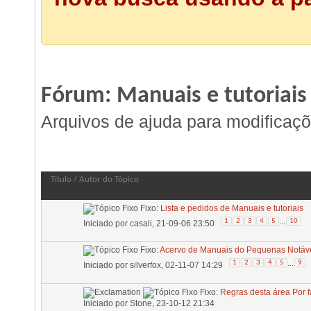
Fórum:
Manuais e tutoriais
Arquivos de ajuda para modificaçõ
Fórum:
Manuais e tutoriais
Título
/
Autor do Tópico
Fixo:
Lista e pedidos de Manuais e tutoriais
...
1
2
3
4
5
10
Iniciado por
casali
, 21-09-06 23:50
Fixo:
Acervo de Manuais do Pequenas Notáv
...
1
2
3
4
5
9
Iniciado por
silverfox
, 02-11-07 14:29
Fixo:
Regras desta área Por fa
Iniciado por
Stone
, 23-10-12 21:34