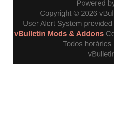
Powered b
Copyright © 2026 vBulle
User Alert System provided
vBulletin Mods & Addons
Co
Todos horários
vBulleti