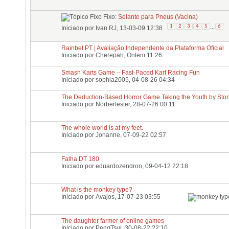
Fixo:
Selante para Pneus (Vacina)
...
1
2
3
4
5
6
Iniciado por
Ivan RJ
, 13-03-09 12:38
Rainbet PT | Avaliação Independente da Plataforma Oficial
Iniciado por
Cherepah
, Ontem 11:26
Smash Karts Game – Fast-Paced Kart Racing Fun
Iniciado por
sophia2005
, 04-08-26 04:34
The Deduction-Based Horror Game Taking the Youth by Sto
Iniciado por
Norbertester
, 28-07-26 00:11
The whole world is at my feet.
Iniciado por
Johanne
, 07-09-22 02:57
Falha DT 180
Iniciado por
eduardozendron
, 09-04-12 22:18
What is the monkey type?
Iniciado por
Avajos
, 17-07-23 03:55
The daughter farmer of online games
Iniciado por
PengTsui
, 30-08-22 22:10