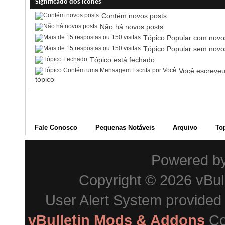
Significado dos Ícones
Contém novos posts
Não há novos posts
Tópico Popular com novo
Tópico Popular sem novo
Tópico está fechado
Você escreveu
tópico
Fale Conosco
Pequenas Notáveis
Arquivo
To
Powered b
Copyright © 2026 vBulle
User Alert System provided
vBulletin Mods & Addons
Co