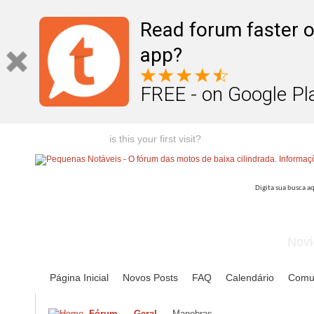
Read forum faster o
app?
FREE - on Google Pl
Welcome guest,
is this your first visit?
Click the "Create Account
Novi
Página Inicial
Novos Posts
FAQ
Calendário
Comu
Fórum
Geral
Manobras