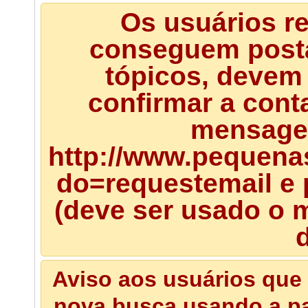
Os usuários r
conseguem posta
tópicos, devem 
confirmar a cont
mensagem
http://www.pequena
do=requestemail e 
(deve ser usado o m
d
Aviso aos usuários que 
nova busca usando a pal