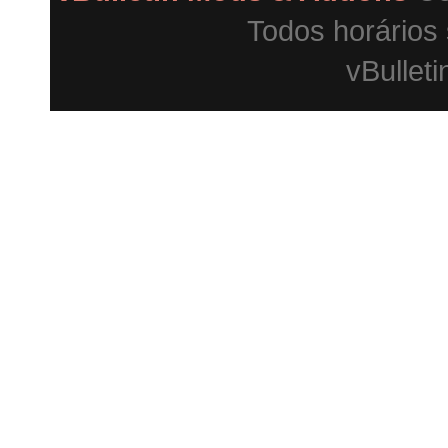
Todos horários
vBulleti