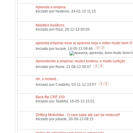
Aprenda a empina.
Iniciado por
hestenio
, 24-01-15 11:15
Malditos Asiáticos.
Iniciado por
Razr
, 29-12-13 00:03
aprenda empinar esse ai apavora veja o video muito bom !!!
1
2
Iniciado por
lucask
, 14-05-13 09:46
Aprendendo a empinar, muitos tombos, e muita curtição
1
2
Iniciado por
Rene
, 21-08-12 00:07
Ah, o motard...
1
2
Iniciado por
Castiello
, 03-11-12 23:07
Back flip CRF 150
Iniciado por
Tasteful
, 16-05-13 15:01
Drifting Motorbike - O cara sabe até cair da motoca!!!
Iniciado por
jobarte
, 30-09-13 09:15
motos de wheeling com tanque amassado.