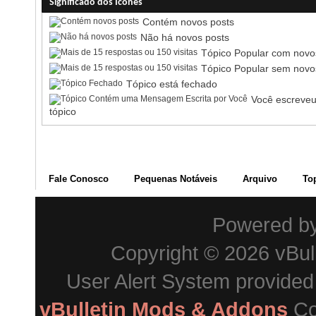
Significado dos Ícones
Contém novos posts
Não há novos posts
Tópico Popular com novo
Tópico Popular sem novo
Tópico está fechado
Você escreveu
tópico
Fale Conosco
Pequenas Notáveis
Arquivo
To
Powered b
Copyright © 2026 vBulle
User Alert System provide
vBulletin Mods & Addons
Co