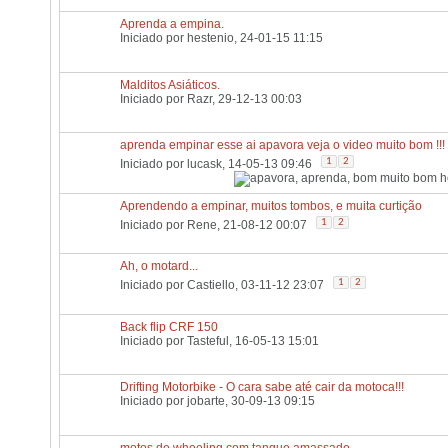
Aprenda a empina.
Iniciado por
hestenio
, 24-01-15 11:15
Malditos Asiáticos.
Iniciado por
Razr
, 29-12-13 00:03
aprenda empinar esse ai apavora veja o video muito bom !!!
1
2
Iniciado por
lucask
, 14-05-13 09:46
Aprendendo a empinar, muitos tombos, e muita curtição
1
2
Iniciado por
Rene
, 21-08-12 00:07
Ah, o motard...
1
2
Iniciado por
Castiello
, 03-11-12 23:07
Back flip CRF 150
Iniciado por
Tasteful
, 16-05-13 15:01
Drifting Motorbike - O cara sabe até cair da motoca!!!
Iniciado por
jobarte
, 30-09-13 09:15
motos de wheeling com tanque amassado.