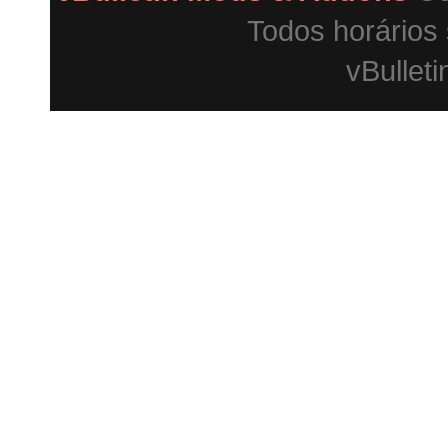
Todos horários
vBulleti