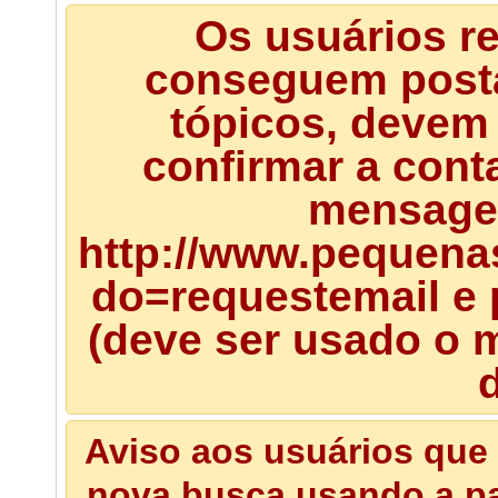
Os usuários r
conseguem posta
tópicos, devem 
confirmar a cont
mensagem
http://www.pequena
do=requestemail e 
(deve ser usado o m
d
Aviso aos usuários que 
nova busca usando a pal