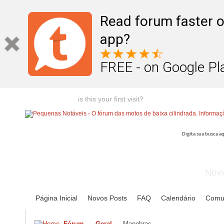
Read forum faster o
app?
FREE - on Google Pl
Welcome guest,
is this your first visit?
Click the "Create Account
Novi
Página Inicial
Novos Posts
FAQ
Calendário
Comu
Fórum
Geral
Manobras