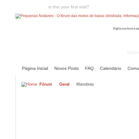
Welcome guest,
is this your first visit?
Click the "Create Account
Novi
Página Inicial
Novos Posts
FAQ
Calendário
Comu
Fórum
Geral
Manobras