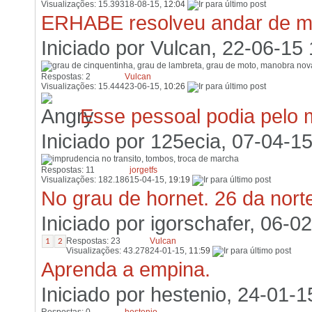
Visualizações: 15.393
18-08-15,
12:04
ERHABE resolveu andar de mo
Iniciado por
Vulcan
, 22-06-15 
Respostas: 2
Vulcan
Visualizações: 15.444
23-06-15,
10:26
Esse pessoal podia pelo 
Iniciado por
125ecia
, 07-04-1
Respostas: 11
jorgetfs
Visualizações: 182.186
15-04-15,
19:19
No grau de hornet. 26 da nort
Iniciado por
igorschafer
, 06-0
Respostas: 23
Vulcan
1
2
Visualizações: 43.278
24-01-15,
11:59
Aprenda a empina.
Iniciado por
hestenio
, 24-01-1