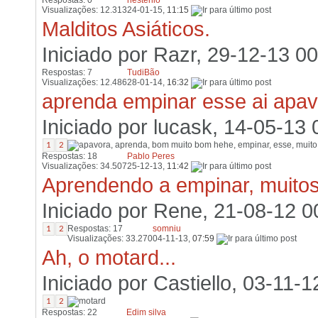
Respostas: 0
hestenio
Visualizações: 12.313
24-01-15,
11:15
Malditos Asiáticos.
Iniciado por
Razr
, 29-12-13 0
Respostas: 7
TudiBão
Visualizações: 12.486
28-01-14,
16:32
aprenda empinar esse ai apavo
Iniciado por
lucask
, 14-05-13 
1
2
Respostas: 18
Pablo Peres
Visualizações: 34.507
25-12-13,
11:42
Aprendendo a empinar, muitos
Iniciado por
Rene
, 21-08-12 0
Respostas: 17
somniu
1
2
Visualizações: 33.270
04-11-13,
07:59
Ah, o motard...
Iniciado por
Castiello
, 03-11-1
1
2
Respostas: 22
Edim silva