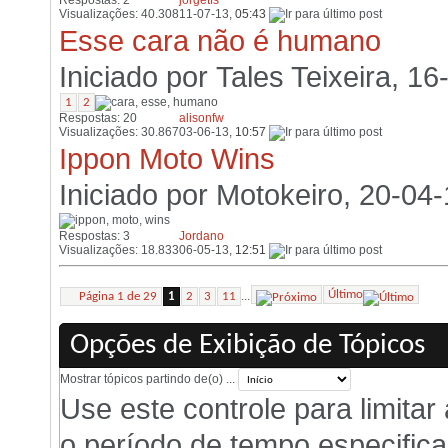
Respostas: 2
jorgetfs
Visualizações: 40.308
11-07-13,
05:43
Esse cara não é humano
Iniciado por
Tales Teixeira
, 16
1
2
Respostas: 20
alisonfw
Visualizações: 30.867
03-06-13,
10:57
Ippon Moto Wins
Iniciado por
Motokeiro
, 20-04
Respostas: 3
Jordano
Visualizações: 18.833
06-05-13,
12:51
Último
...
Página 1 de 29
1
2
3
11
Opções de Exibição de Tópicos
Mostrar tópicos partindo de(o) ...
Use este controle para limita
o período de tempo especifica