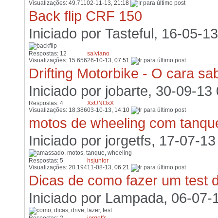
Visualizações: 49.711
02-11-13,
21:18
Back flip CRF 150
Iniciado por
Tasteful
, 16-05-1
Respostas: 12
salviano
Visualizações: 15.656
26-10-13,
07:51
Drifting Motorbike - O cara sa
Iniciado por
jobarte
, 30-09-13
Respostas: 4
XxUNOxX
Visualizações: 18.386
03-10-13,
14:10
motos de wheeling com tanq
Iniciado por
jorgetfs
, 17-07-13
Respostas: 5
hsjunior
Visualizações: 20.194
11-08-13,
06:21
Dicas de como fazer um test d
Iniciado por
Lampada
, 06-07-