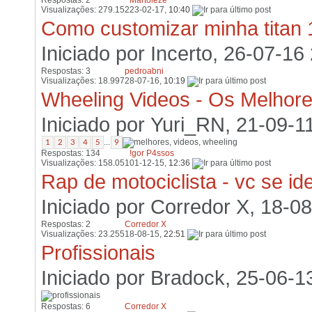
Respostas: 2
Martoleze
Visualizações: 279.152
23-02-17,
10:40
Como customizar minha titan
Iniciado por
Incerto
, 26-07-16
Respostas: 3
pedroabni
Visualizações: 18.997
28-07-16,
10:19
Wheeling Videos - Os Melhore
Iniciado por
Yuri_RN
, 21-09-1
...
1
2
3
4
5
9
Respostas: 134
!gor P4ssos
Visualizações: 158.051
01-12-15,
12:36
Rap de motociclista - vc se id
Iniciado por
Corredor X
, 18-0
Respostas: 2
Corredor X
Visualizações: 23.255
18-08-15,
22:51
Profissionais
Iniciado por
Bradock
, 25-06-1
Respostas: 6
Corredor X