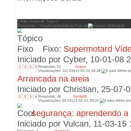
Fórum:
Manobras
Título
/
Autor do Tópico
Respostas
/
Visualizações
Último Post de
Fixo:
Supermotard Víde
Iniciado por
Cyber
, 10-01-08 
Respostas: 51
Avajos
1
2
3
4
Visualizações: 112.534
15-03-24,
02:28
Arrancada na areia
Iniciado por
Christian
, 25-07-
Respostas: 48
Fenitidill
1
2
3
4
Visualizações: 69.191
21-02-23,
00:22
segurança: aprendendo a 
Iniciado por
Vulcan
, 11-03-15 