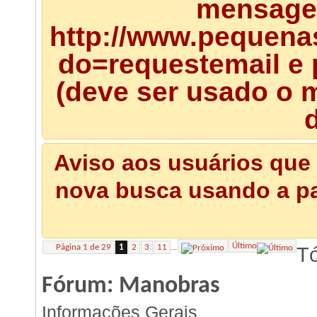
mensagem
http://www.pequena
do=requestemail e 
(deve ser usado o m
d
Aviso aos usuários que 
nova busca usando a pal
Último
...
Página 1 de 29
1
2
3
11
Tó
Fórum:
Manobras
Informações Gerais