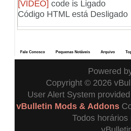
[VIDEO]
code is
Ligado
Código HTML está
Desligado
Fale Conosco
Pequenas Notáveis
Arquivo
To
Powered b
Copyright © 2026 vBulle
User Alert System provide
vBulletin Mods & Addons
Co
Todos horários
vBulleti