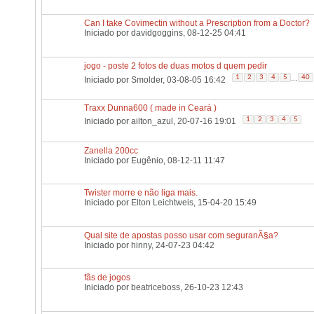
Can I take Covimectin without a Prescription from a Doctor?
Iniciado por
davidgoggins
, 08-12-25 04:41
jogo - poste 2 fotos de duas motos d quem pedir
...
1
2
3
4
5
40
Iniciado por
Smolder
, 03-08-05 16:42
Traxx Dunna600 ( made in Ceará )
1
2
3
4
5
Iniciado por
ailton_azul
, 20-07-16 19:01
Zanella 200cc
Iniciado por
Eugênio
, 08-12-11 11:47
Twister morre e não liga mais.
Iniciado por
Elton Leichtweis
, 15-04-20 15:49
Qual site de apostas posso usar com seguranÃ§a?
Iniciado por
hinny
, 24-07-23 04:42
fãs de jogos
Iniciado por
beatriceboss
, 26-10-23 12:43