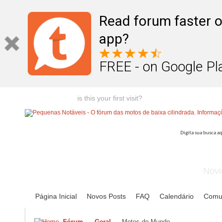
Read forum faster o
app?
FREE - on Google Pl
Welcome guest,
is this your first visit?
Click the "Create Account
Novi
Página Inicial
Novos Posts
FAQ
Calendário
Comu
Fórum
Geral
Motos do Mundo