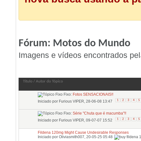
Fórum:
Motos do Mundo
Imagens e vídeos encontrados pel
Fórum:
Motos do Mundo
Título
/
Autor do Tópico
Fixo:
Fotos SENSACIONAIS!!
1
2
3
4
5
Iniciado por
Furious VIPER
, 28-06-08 13:47
Fixo:
Série "Chuta que é macumba"!!
1
2
3
4
5
Iniciado por
Furious VIPER
, 09-07-07 15:52
Fildena 120mg Might Cause Undesirable Responses
Iniciado por
Oliviasmith007
, 20-05-25 05:48