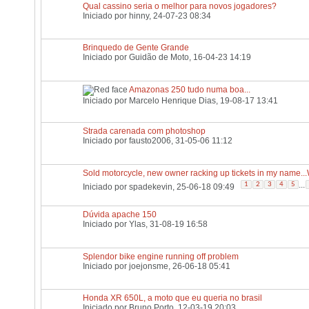
Qual cassino seria o melhor para novos jogadores?
Iniciado por
hinny
, 24-07-23 08:34
Brinquedo de Gente Grande
Iniciado por
Guidão de Moto
, 16-04-23 14:19
Amazonas 250 tudo numa boa...
Iniciado por
Marcelo Henrique Dias
, 19-08-17 13:41
Strada carenada com photoshop
Iniciado por
fausto2006
, 31-05-06 11:12
Sold motorcycle, new owner racking up tickets in my name.
...
1
2
3
4
5
Iniciado por
spadekevin
, 25-06-18 09:49
Dúvida apache 150
Iniciado por
Ylas
, 31-08-19 16:58
Splendor bike engine running off problem
Iniciado por
joejonsme
, 26-06-18 05:41
Honda XR 650L, a moto que eu queria no brasil
Iniciado por
Bruno Porto
, 12-03-19 20:03