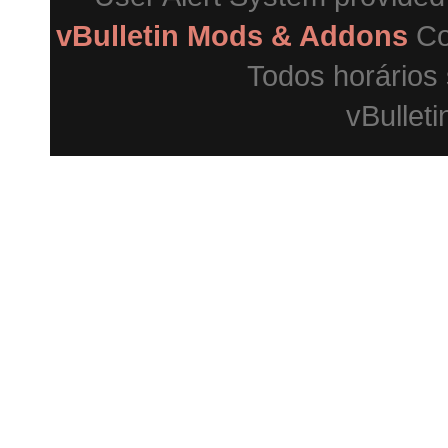
vBulletin Mods & Addons
Co
Todos horários
vBulleti