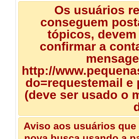
Os usuários r
conseguem posta
tópicos, devem 
confirmar a cont
mensagem
http://www.pequena
do=requestemail e 
(deve ser usado o m
d
Aviso aos usuários que 
nova busca usando a pal