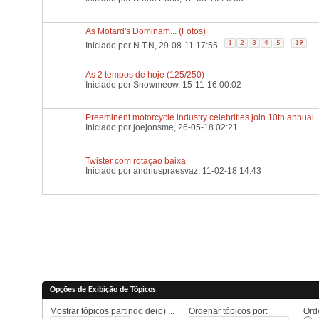
As Motard's Dominam... (Fotos)
...
1
2
3
4
5
19
Iniciado por
N.T.N
, 29-08-11 17:55
As 2 tempos de hoje (125/250)
Iniciado por
Snowmeow
, 15-11-16 00:02
Preeminent motorcycle industry celebrities join 10th annual
Iniciado por
joejonsme
, 26-05-18 02:21
Twister com rotaçao baixa
Iniciado por
andriuspraesvaz
, 11-02-18 14:43
Opções de Exibição de Tópicos
Mostrar tópicos partindo de(o) ...
Ordenar tópicos por:
Orde