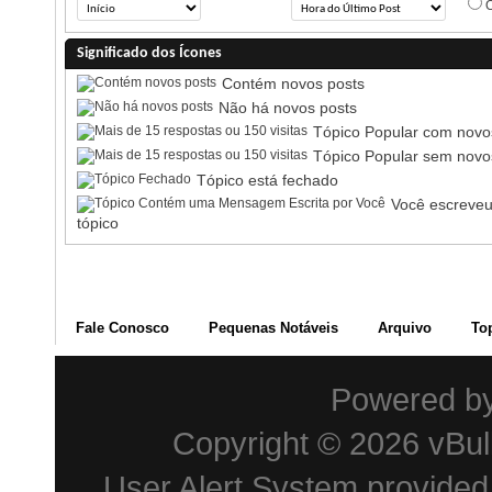
O
Significado dos Ícones
Contém novos posts
Não há novos posts
Tópico Popular com novo
Tópico Popular sem novo
Tópico está fechado
Você escreveu
tópico
Fale Conosco
Pequenas Notáveis
Arquivo
To
Powered b
Copyright © 2026 vBulle
User Alert System provide